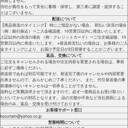
用致しません。
当社が責任をもって安全に蓄積・保管し、第三者に譲渡・提供するこ
とはございません。
配送について
【商品発送のタイミング】 特にご指定がない場合、 前払い決済の場合
（例：銀行振込）⇒ご入金確認後、10営業日以内に発送いたします。
上記以外の決済の場合 （例：クレジットカード）⇒ご注文確認後、10
営業日以内に発送いたします。 ※発送前支払いの場合は、お客様のご入
金タイミングにより、お届け予定日が2日前後することがございます。
返品、交換について
ご注文をキャンセルされる場合や注文内容を変更される場合は、事前
に必ずご連絡ください。
発送前であれば対応可能ですが、発送完了後のキャンセルや内容変更
出来ませんので、あらかじめご了承ください。 また、代引発送後の事
前連絡のないキャンセルは一切承ることができません。
送料など実費請求させて頂きますので、必ず一度商品をお受け取りい
ただいてからの対応となります。 品の欠陥や不良など当社原因による
場合のみ、返品・交換を受け付けております。
お客様サポート窓口
kocurtain@yahoo.co.jp
営業時間について