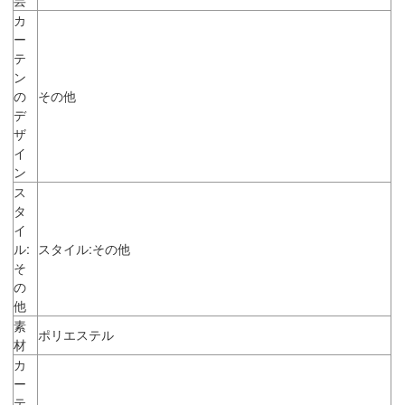
カ
ー
テ
ン
の
その他
デ
ザ
イ
ン
ス
タ
イ
ル:
スタイル:その他
そ
の
他
素
ポリエステル
材
カ
ー
テ