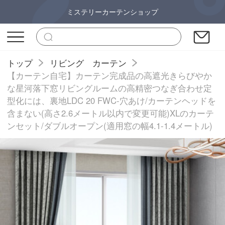
ミステリーカーテンショップ
トップ
リビング カーテン
【カーテン自宅】カーテン完成品の高遮光きらびやか
な星河落下窓リビングルームの高精密つなぎ合わせ定
型化には、裏地LDC 20 FWC-穴あけ/カーテンヘッドを
含まない(高さ2.6メートル以内で変更可能)XLのカーテ
ンセット/ダブルオープン(適用窓の幅4.1-1.4メートル)