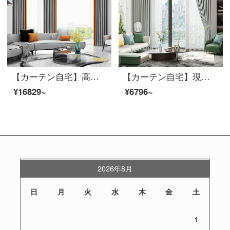
【カーテン自宅】高遮光リビングルームのシェニールの花型定型化のためにカーテンを軽くしてセットする/ダブルオープン(適用窓の幅は4.1-4.4メートル)
【カーテン自宅】現代の花カーテン製品の高精密なカーテンシンプル主義高遮光カスタマイズリビングルームの書斎は床の窓LDC 20 SSB-0701 Sフック/カーテンなし(高さ2.6メートル以内は変えられます)Sのカーテンセット/ダブルオープン(適用窓幅2-2.6メートル)
¥16829~
¥6796~
2026年8月
日
月
火
水
木
金
土
1