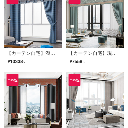
【カーテン自宅】湖の光オーダーメイドリビングルームの高遮光窓高精密ジャカード定型カーテンの完成品をつなぎ合わせてLDC 20 FWC-Sフック/カーテンヘッドを含まない(高さ2.6 m以内で改変可能)Lカーテンのセット/ダブルオープン(適用窓幅2.9-3.2 m)
【カーテン自宅】現代北欧カーテン完成品高精密カスタム純色ステッチ自然木の葉のカーテン高遮光リビングルームの床の窓LDC 20 SSB-0501 Sフック/カーテンなし(高さ2.6 m以内で変更可能)Sカーテンセット/ダブルオープン(適用窓幅2-2.6 m)
¥10338~
¥7558~