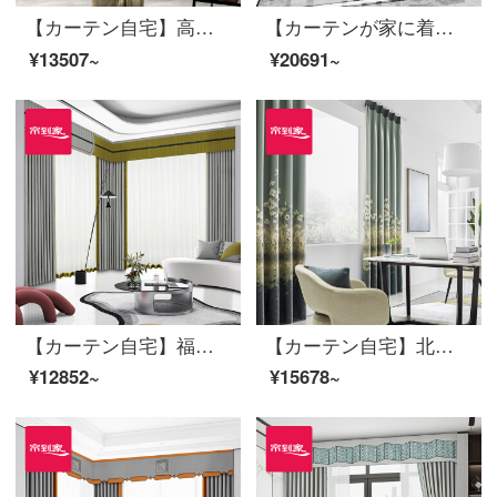
【カーテン自宅】高遮光の新中国風秋扇舞綿麻提花リビングルームの床にある窓のカーテンの完成品三相定型化には、裏地LDC 20 FWC-Sフック/カーテンなし(高さ2.6メートル以内で変更可能)XLのカーテンのセット/ダブルオープン(適用窓の幅4.1-4.4メートル)があります。
【カーテンが家に着く】簡単で軽い豪華カーテン製品定型化高精密リビングルーム半遮光カスタムカーテンLDC 20 SSB-1601 Sフック/カーテンなし（高さ2.6 m以内で改変可能）XLカーテンセット/ダブルオープン（適用窓幅3.5-4.1 m）
¥13507~
¥20691~
【カーテン自宅】福園高遮光高精密定型化継ぎ接ぎリビングルームの軽奢なカーテンの完成品を花に見立てて制定した床窓JBLW-Sフック/カーテンヘッドを含まない(高さ2.6 m以内で改変可能)XLのカーテンセット/ダブルオープン(適用窓の幅4.1-1.4メートル)
【カーテン自宅】北欧シームレスに新商品のカーテンをつなぎ、高精密カーテン製品の高遮光リビングルームで床窓LDC 20 SSA-1701 Sフック/カーテンヘッドなし(高さ2.6 m以内で変更可能)XLのカーテンセット/ダブルオープン(適用窓幅3.5-4.1 m)
¥12852~
¥15678~