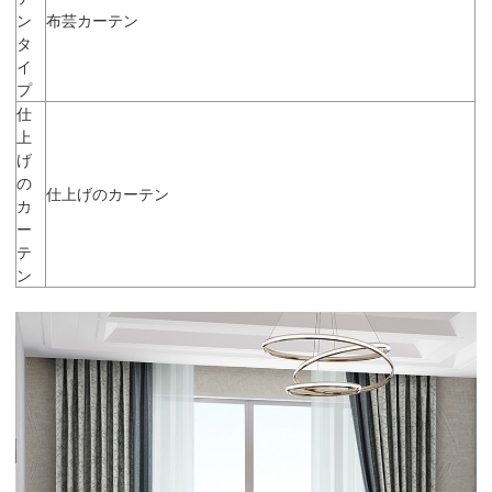
ン
布芸カーテン
タ
イ
プ
仕
上
げ
の
仕上げのカーテン
カ
ー
テ
ン