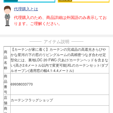
代理購入とは
代理購入のため、商品詳細は外国語のみ表示してお
ります。ご理解ください。
アイテム説明
【カーテンが家に着く】カーテンの完成品の高遮光きらびや
商
かな星河の下の窓のリビングルームの高精密つなぎ合わせ定
品
型化には、裏地LDC 20 FWC-穴あけ/カーテンヘッドを含まな
名
い(高さ2.6メートル以内で変更可能)XLのカーテンセット/ダブ
称
ルオープン(適用窓の幅4.1-4.4メートル)
商
品
69938033770
番
号
店
カーテンフラッグショップ
舗
商