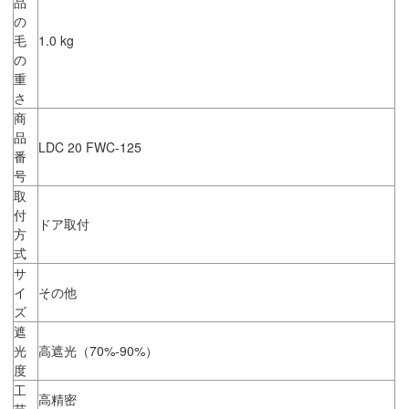
品
の
毛
1.0 kg
の
重
さ
商
品
LDC 20 FWC-125
番
号
取
付
ドア取付
方
式
サ
イ
その他
ズ
遮
光
高遮光（70%-90%）
度
工
高精密
芸