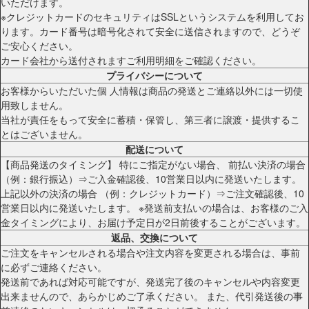
いただけます。
※クレジットカードのセキュリティはSSLというシステムを利用してお
ります。カード番号は暗号化されて安全に送信されますので、どうぞ
ご安心ください。
カード会社から送付されますご利用明細をご確認ください。
プライバシーについて
お客様からいただいた個 人情報は商品の発送とご連絡以外には一切使
用致しません。
当社が責任をもって安全に蓄積・保管し、第三者に譲渡・提供するこ
とはございません。
配送について
【商品発送のタイミング】 特にご指定がない場合、 前払い決済の場合
（例：銀行振込）⇒ご入金確認後、10営業日以内に発送いたします。
上記以外の決済の場合 （例：クレジットカード）⇒ご注文確認後、10
営業日以内に発送いたします。 ※発送前支払いの場合は、お客様のご入
金タイミングにより、お届け予定日が2日前後することがございます。
返品、交換について
ご注文をキャンセルされる場合や注文内容を変更される場合は、事前
に必ずご連絡ください。
発送前であれば対応可能ですが、発送完了後のキャンセルや内容変更
出来ませんので、あらかじめご了承ください。 また、代引発送後の事