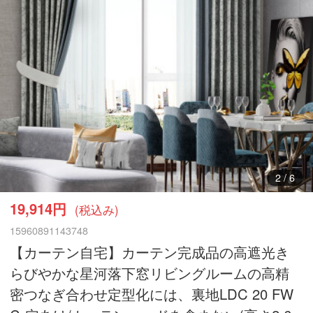
3
/
6
19,914円
(税込み)
15960891143748
【カーテン自宅】カーテン完成品の高遮光き
らびやかな星河落下窓リビングルームの高精
密つなぎ合わせ定型化には、裏地LDC 20 FW