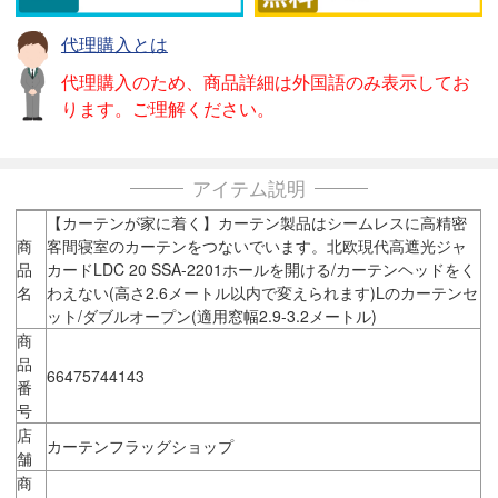
代理購入とは
代理購入のため、商品詳細は外国語のみ表示してお
ります。ご理解ください。
アイテム説明
【カーテンが家に着く】カーテン製品はシームレスに高精密
商
客間寝室のカーテンをつないでいます。北欧現代高遮光ジャ
品
カードLDC 20 SSA-2201ホールを開ける/カーテンヘッドをく
名
わえない(高さ2.6メートル以内で変えられます)Lのカーテンセ
ット/ダブルオープン(適用窓幅2.9-3.2メートル)
商
品
66475744143
番
号
店
カーテンフラッグショップ
舗
商