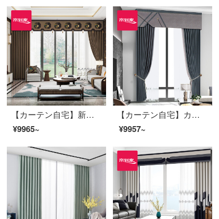
【カーテン自宅】新中国式高精密ブラインドカスタムリビングルームの床の窓の上に、純色のカーテンの完成品の高遮光LDC 20 SSB-0601 Sフック/カーテンヘッドを含まない(高2.6 m以内で変更可能)XLブラインドセット/ダブルオープン(適用窓幅3.5-4.1 m)
【カーテン自宅】カーテン製品の高遮光定型化窓リビングルームの木芋香2020新型高精密つなぎ合わせ特注LDC 20 FWC-110 Sフック/カーテンヘッドなし(高さ2.6 m以内で改変可能)XLブラインドセット/ダブルオープン(適用窓幅3.2-3.5 m)
¥9965~
¥9957~