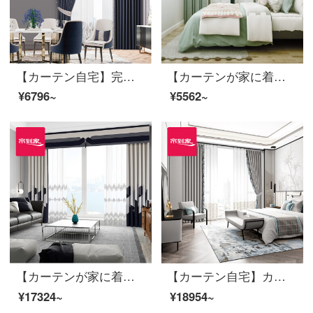
【カーテン自宅】完成品のカーテン現代高遮光のカーテンのつなぎ合わせが簡単でファッション的で、高精密ジャカードカスタムリビングルームの床の窓LDC 20 SSB-0801 Sフック/カーテンなし（高さ2.6メートル以内で変更可能）Sのカーテンセット/ダブルオープン（適用窓幅2-2.6メートル）
【カーテンが家に着く】高遮光簡易カーテンの完成品をカスタマイズしました。新商品は現代的に定型化された純色リビングルームのカーテンLDC 20 SSA-2901 Sフック/カーテンヘッドを含まない(高さ2.6メートル以内で変更可能)Sカーテンのセット/ダブルオープン(適用窓幅2-2.6メートル)
¥6796~
¥5562~
【カーテンが家に着く】カーテンの完成品を軽くシームレスにつなぐ高遮光のカーテン現代リビングルームのベッドルームのルービックキューブの花開き高精密床の窓LDC 20 SSA-2101 Sフック/カーテンなし（高さ2.6メートル以内で変更可能）XLのカーテンセット/ダブルオープン（適用窓幅3.5-4.1メートル）
【カーテン自宅】カーテン製品の新商品は簡単で高遮光現代定型化ジャカード書斎のリビングルームにはライニングLDC 20 SSB-2001 Sフック/カーテンヘッドなし(高さ2.6 m以内で変更可能)XLのカーテンセット/ダブルオープン(適用窓幅3.5-4.1 m)があります。
¥17324~
¥18954~