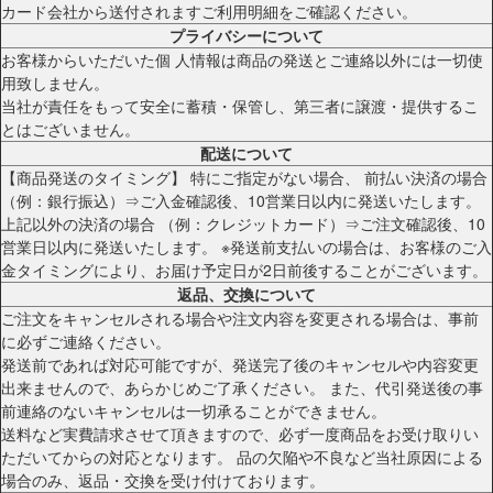
カード会社から送付されますご利用明細をご確認ください。
プライバシーについて
お客様からいただいた個 人情報は商品の発送とご連絡以外には一切使
用致しません。
当社が責任をもって安全に蓄積・保管し、第三者に譲渡・提供するこ
とはございません。
配送について
【商品発送のタイミング】 特にご指定がない場合、 前払い決済の場合
（例：銀行振込）⇒ご入金確認後、10営業日以内に発送いたします。
上記以外の決済の場合 （例：クレジットカード）⇒ご注文確認後、10
営業日以内に発送いたします。 ※発送前支払いの場合は、お客様のご入
金タイミングにより、お届け予定日が2日前後することがございます。
返品、交換について
ご注文をキャンセルされる場合や注文内容を変更される場合は、事前
に必ずご連絡ください。
発送前であれば対応可能ですが、発送完了後のキャンセルや内容変更
出来ませんので、あらかじめご了承ください。 また、代引発送後の事
前連絡のないキャンセルは一切承ることができません。
送料など実費請求させて頂きますので、必ず一度商品をお受け取りい
ただいてからの対応となります。 品の欠陥や不良など当社原因による
場合のみ、返品・交換を受け付けております。