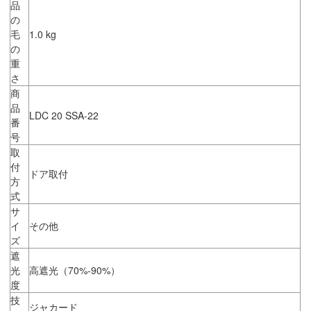
品
の
毛
1.0 kg
の
重
さ
商
品
LDC 20 SSA-22
番
号
取
付
ドア取付
方
式
サ
イ
その他
ズ
遮
光
高遮光（70%-90%）
度
技
ジャカード