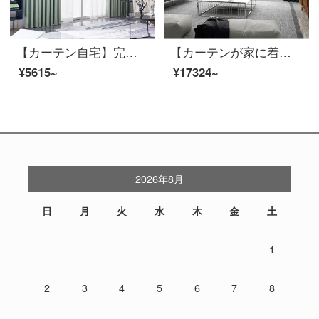
【カーテン自宅】完成品のカーテン遮光布リビングルームのひびが簡単で高精密で現代的に定型化された純色のカーテンをカスタマイズしてLDC 20 FC-126少女緑Sフックを取り付ける。
【カーテンが家に着く】カーテンの完成品を軽くシームレスにつなぐ高遮光のカーテン現代リビングルームのベッドルームのルービックキューブの花開き高精密床の窓LDC 20 SSA-2101 Sフック/カーテンなし（高さ2.6メートル以内で変更可能）XLのカーテンセット/ダブルオープン（適用窓幅3.5-4.1メートル）
¥5615~
¥17324~
2026年8月
日
月
火
水
木
金
土
1
2
3
4
5
6
7
8