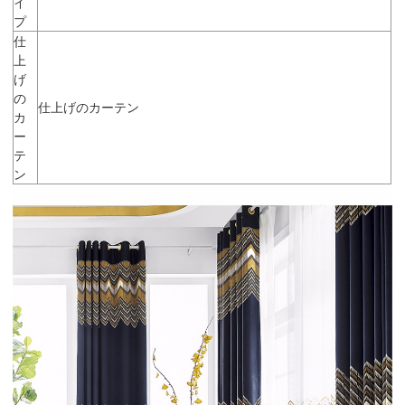
イ
プ
仕
上
げ
の
仕上げのカーテン
カ
ー
テ
ン