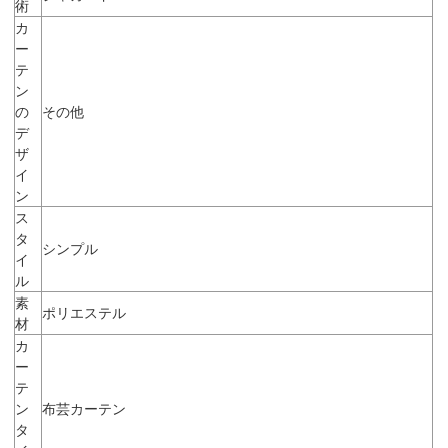
術
カ
ー
テ
ン
の
その他
デ
ザ
イ
ン
ス
タ
シンプル
イ
ル
素
ポリエステル
材
カ
ー
テ
ン
布芸カーテン
タ