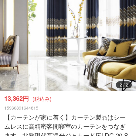
1
/
2
13,362円
(税込み)
15960891644815
【カーテンが家に着く】カーテン製品はシー
ムレスに高精密客間寝室のカーテンをつなぎ
ます。北欧現代高遮光ジャカード床LDC 20 S