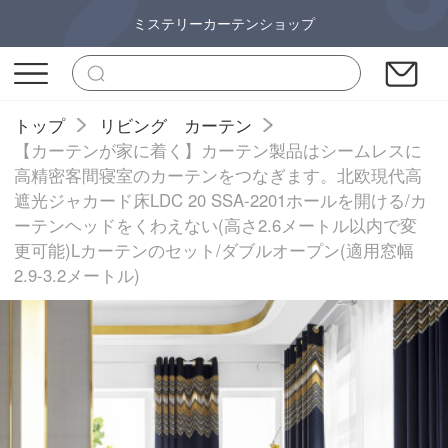
ミステリーカーテンショップ
トップ
リビング カーテン
【カーテンが家に着く】カーテン製品はシームレスに
高精密客間寝室のカーテンをつなぎます。北欧現代高
遮光ジャカード床LDC 20 SSA-2201ホールを開ける/カ
ーテンヘッドをくわえない(高さ2.6メートル以内で変
更可能)Lカーテンのセット/ダブルオープン(適用窓幅
2.9-3.2メートル)