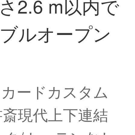
さ2.6 m以内で
ダブルオープン
ャカードカスタム
書斎現代上下連結