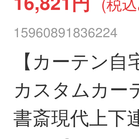
16,821円
(税込
15960891836224
【カーテン自
カスタムカー
書斎現代上下連結