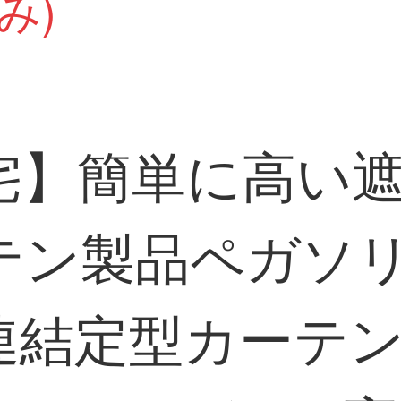
み)
宅】簡単に高い
テン製品ペガソ
定型カーテンLDC