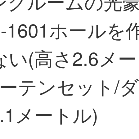
ングルームの光
SA-1601ホール
い(高さ2.6メ
カーテンセット/
4.1メートル)