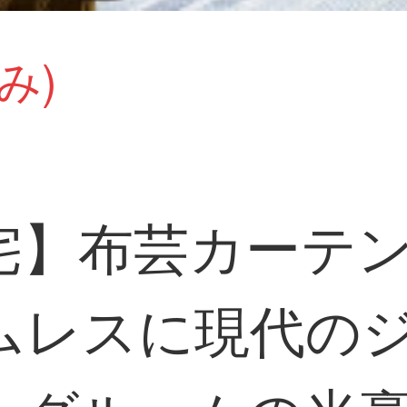
み)
宅】布芸カーテ
ムレスに現代の