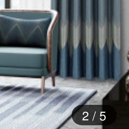
2
/
5