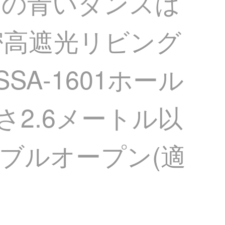
品の青いダンスは
密高遮光リビング
SA-1601ホール
さ2.6メートル以
ダブルオープン(適