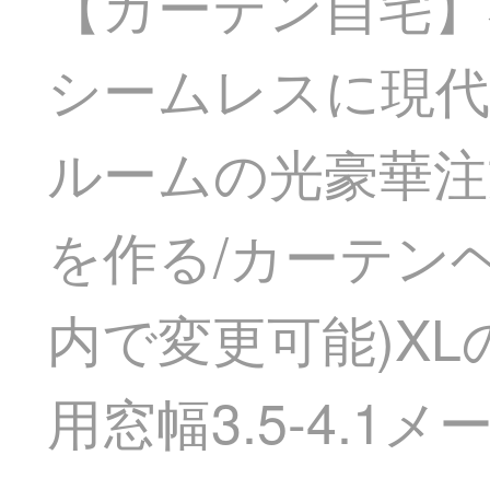
【カーテン自宅】
シームレスに現代
ルームの光豪華注文ダ
を作る/カーテン
内で変更可能)X
用窓幅3.5-4.1メ