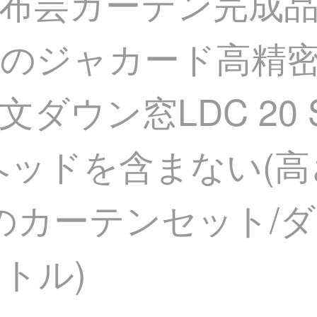
布芸カーテン完成
のジャカード高精
ウン窓LDC 20 S
ヘッドを含まない(高
Lのカーテンセット/
ートル)