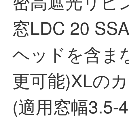
密高遮光リビ
窓LDC 20 S
ヘッドを含まな
更可能)XLの
(適用窓幅3.5-