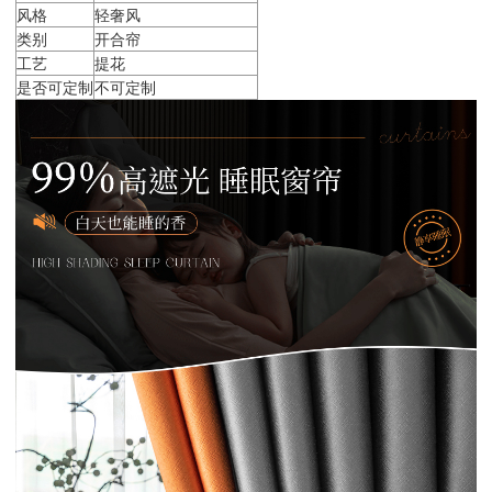
风格
轻奢风
类别
开合帘
工艺
提花
是否可定制
不可定制