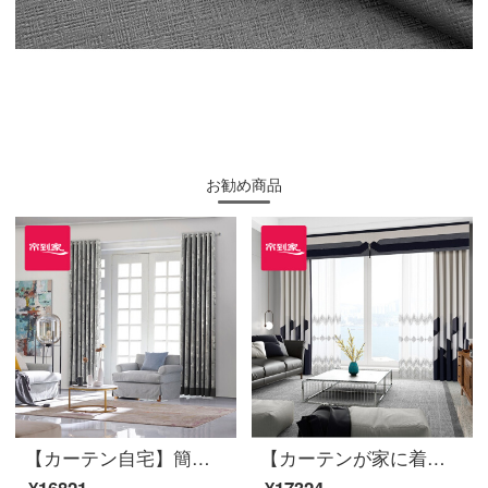
お勧め商品
【カーテン自宅】簡単に高い遮光ジャカードカスタムカーテン製品ペガソリビングルーム書斎現代上下連結定型カーテンLDC 20 SSC-4401 Sフック/カーテンなし(高さ2.6 m以内で変更可能)XLカーテンセット/ダブルオープン(適用窓幅4.1-4.4 m)
【カーテンが家に着く】カーテンの完成品を軽くシームレスにつなぐ高遮光のカーテン現代リビングルームのベッドルームのルービックキューブの花開き高精密床の窓LDC 20 SSA-2101 Sフック/カーテンなし（高さ2.6メートル以内で変更可能）XLのカーテンセット/ダブルオープン（適用窓幅3.5-4.1メートル）