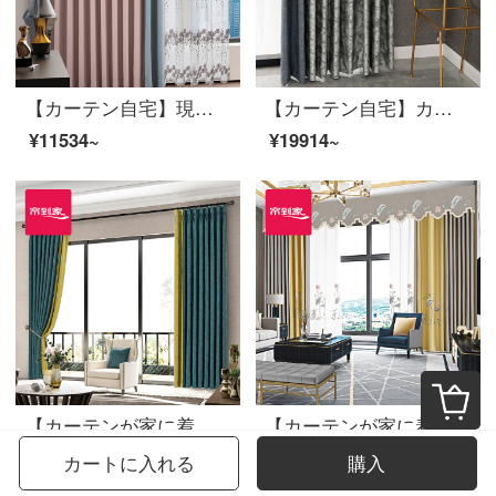
【カーテン自宅】現代簡単な仕上げのカーテンの高遮光純色少女パウダーの左右にはカーテンが付いています。リビングルームのカスタマイズ窓LDC 20 SSB-0201ノック/カーテンヘッドが含まれていません。（高さ2.6メートル以内で変更できます。）Lカーテンのセット/ダブルオープン（適用窓幅2.9-3.2メートル）
【カーテン自宅】カーテン完成品の高遮光きらびやかな星河落下窓リビングルームの高精密つなぎ合わせ定型化には、裏地LDC 20 FWC-穴あけ/カーテンヘッドを含まない(高さ2.6メートル以内で変更可能)XLのカーテンセット/ダブルオープン(適用窓の幅4.1-1.4メートル)
¥11534~
¥19914~
【カーテンが家に着く】現代簡単カーテン製品の黒いシルク高遮光継ぎ手ポリエステルスティーブン定型化ジャカードLDC 20 SSC-74 Sフック/カーテンヘッドを含まない(高さ2.6メートル以内で変更可能)XLのカーテンセット/ダブルオープン(適用窓の幅4.1-1.4メートル)
【カーテンが家に着く】新中国式の高遮光定型は湯円カレーリビングルームのカーテン完成品の高精密ジャカードカスタム床窓JBLW-010 Sフック/カーテンヘッドを含まない(高さ2.6メートル以内で変更可能)XLのカーテンセット/ダブルオープン(適用窓幅3.2-3.5メートル)
¥13835~
¥12692~
カートに入れる
購入