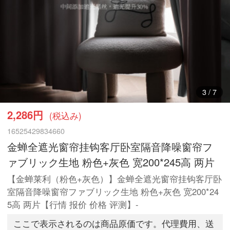
3
/
7
2,286円
(税込み)
16525429834660
金蝉全遮光窗帘挂钩客厅卧室隔音降噪窗帘フ
ァブリック生地 粉色+灰色 宽200*245高 两片
【金蝉莱利（粉色+灰色）】金蝉全遮光窗帘挂钩客厅卧
室隔音降噪窗帘ファブリック生地 粉色+灰色 宽200*24
5高 两片【行情 报价 价格 评测】-
ここで表示されるのは商品原価です。代理費用、送