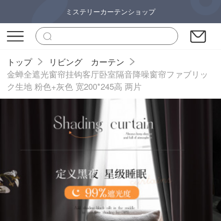
ミステリーカーテンショップ
トップ
リビング カーテン
金蝉全遮光窗帘挂钩客厅卧室隔音降噪窗帘ファブリッ
ク生地 粉色+灰色 宽200*245高 两片