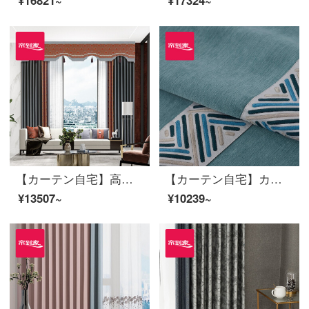
¥16821~
¥17324~
【カーテン自宅】高遮光の新中国風秋扇舞綿麻提花リビングルームの床にある窓のカーテンの完成品三相定型化には、裏地LDC 20 FWC-Sフック/カーテンなし(高さ2.6メートル以内で変更可能)XLのカーテンのセット/ダブルオープン(適用窓の幅4.1-4.4メートル)があります。
【カーテン自宅】カーテン製品抗菌花現代風高遮光新品ブラインド海洋の心リビングルームのレースダウンウィンドウカスタムLDC 20 SSC-47ノック/カーテンヘッドなし(高さ2.6 m以内で変更可能)Lブラインドセット/ダブルオープン(適用窓幅2.9-3.2 m)
¥13507~
¥10239~