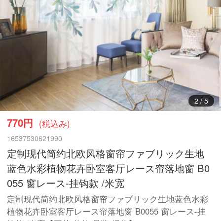
3
/
5
770円
(税込み)
16537530621990
定制现代简约北欧风格窗帘ファブリック生地
蓝色水彩植物花卉卧室客厅レース帘落地窗 B0
055 窗レース-挂钩款 /米宽
定制现代简约北欧风格窗帘ファブリック生地蓝色水彩
植物花卉卧室客厅レース帘落地窗 B0055 窗レース-挂