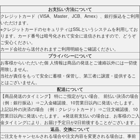
お支払い方法について
クレジットカード（VISA、Master、JCB、Amex）、銀行振込をご利用
いただけます。
※クレジットカードのセキュリティはSSLというシステムを利用してお
ります。カード番号は暗号化されて安全に送信されますので、どうぞ
ご安心ください。
カード会社から送付されますご利用明細をご確認ください。
プライバシーについて
お客様からいただいた個 人情報は商品の発送とご連絡以外には一切使
用致しません。
当社が責任をもって安全に蓄積・保管し、第三者に譲渡・提供するこ
とはございません。
配送について
【商品発送のタイミング】 特にご指定がない場合、 前払い決済の場合
（例：銀行振込）⇒ご入金確認後、10営業日以内に発送いたします。
上記以外の決済の場合 （例：クレジットカード）⇒ご注文確認後、10
営業日以内に発送いたします。 ※発送前支払いの場合は、お客様のご入
金タイミングにより、お届け予定日が2日前後することがございます。
返品、交換について
ご注文をキャンセルされる場合や注文内容を変更される場合は、事前