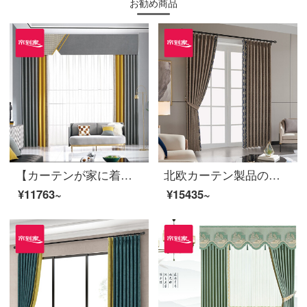
お勧め商品
【カーテンが家に着く】軽い贅沢なシェニールの接続情を郵送します。海のリビングルームの近代的なカーテンの完成品のカスタムジャカード定型化高遮光窓JBLW 012 Sフック/カーテンヘッドを含まない(高さ2.6メートル以内で変えられます)XLのカーテンセット/ダブルオープン(適用窓の幅4.1-4.4メートル)
北欧カーテン製品のジャカードは高い遮光定型ノーベル現代ポリエステルをつないで、テーピング窓LDC 20 SSC-80 Sフックをカスタマイズします。（高さ2.6メートル以内で変えられます。）XLのカーテンセット/ダブルオープン（適用窓の幅は4.1-4.4メートルです。）
¥11763~
¥15435~