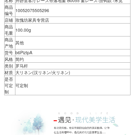
名称
卉卧室客厅レース帘落地窗 B0055 窗レース-挂钩款 /米宽
商品
10052075505296
编号
店铺
玫愧坊家具专营店
商品
100.00g
毛重
商品
其他
产地
货号
b6PiztpA
风格
简约
类别
罗马杆
材质
大リネン(汉リネン/火リネン)
是否
可定
可定制
制