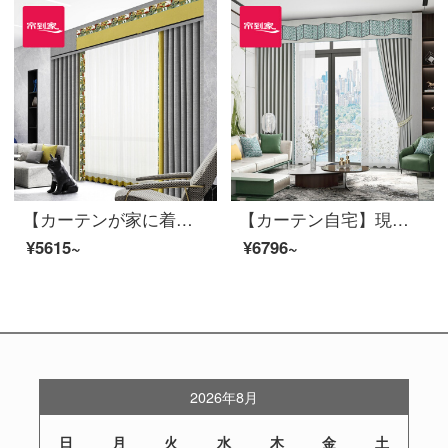
【カーテンが家に着く】簡単なカーテン製品のポリエステルをつなぎ合わせてリビングルームを遮光してカスタマイズします。面白い灰定型窓JBLW-001 Sフック/カーテンヘッドを含まない(高さ2.6 m以内で変更可能)XSのカーテンセット/ダブルオープン(適用窓幅2 m以下)
【カーテン自宅】現代の花カーテン製品の高精密なカーテンシンプル主義高遮光カスタマイズリビングルームの書斎は床の窓LDC 20 SSB-0701 Sフック/カーテンなし(高さ2.6メートル以内は変えられます)Sのカーテンセット/ダブルオープン(適用窓幅2-2.6メートル)
¥5615~
¥6796~
2026年8月
日
月
火
水
木
金
土