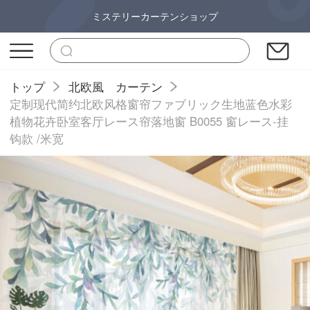
ミステリーカーテンショップ
トップ
北欧風 カーテン
定制现代简约北欧风格窗帘ファブリック生地蓝色水彩
植物花卉卧室客厅レース帘落地窗 B0055 窗レース-挂
钩款 /米宽