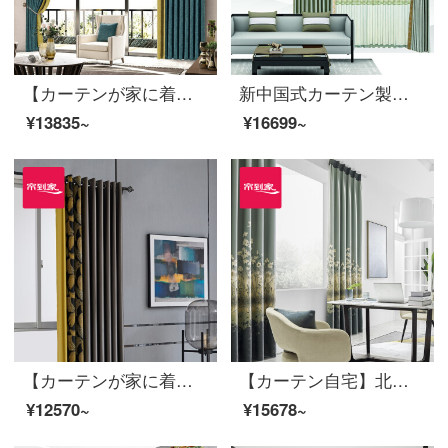
【カーテンが家に着く】現代簡単カーテン製品の黒いシルク高遮光継ぎ手ポリエステルスティーブン定型化ジャカードLDC 20 SSC-74 Sフック/カーテンヘッドを含まない(高さ2.6メートル以内で変更可能)XLのカーテンセット/ダブルオープン(適用窓の幅4.1-1.4メートル)
新中国式カーテン製品の高遮光ジャカードカスタマイズ山水詩意客間の寝室の床窓の雲歌のレースをつなぎ合わせて型を定めます。ポリエステルの布のカーテンLDC 20 SSA-3201は穴を開けます。
¥13835~
¥16699~
【カーテンが家に着く】軽奢高遮光完成品のカーテンをつなぎ合わせて花を咲かせるファッション的な黒DJリビングルームの部屋に注文して床に下ろす窓は裏地LDC 20 SSC-50ホールを含む/カーテンヘッドを含まない(高さ2.6 m以内で変更可能)XLのカーテンセット/ダブルオープン(適用窓の幅は4.1-4.4 m)
【カーテン自宅】北欧シームレスに新商品のカーテンをつなぎ、高精密カーテン製品の高遮光リビングルームで床窓LDC 20 SSA-1701 Sフック/カーテンヘッドなし(高さ2.6 m以内で変更可能)XLのカーテンセット/ダブルオープン(適用窓幅3.5-4.1 m)
¥12570~
¥15678~