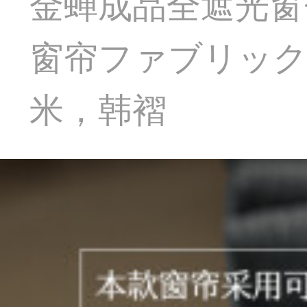
金蝉成品全遮光窗
窗帘ファブリック生
米，韩褶