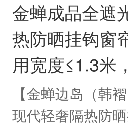
金蝉成品全遮
热防晒挂钩窗帘
用宽度≤1.3米
【金蝉边岛（韩褶
现代轻奢隔热防晒