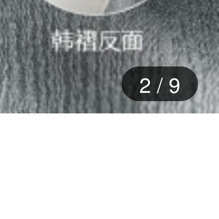
2
/
9