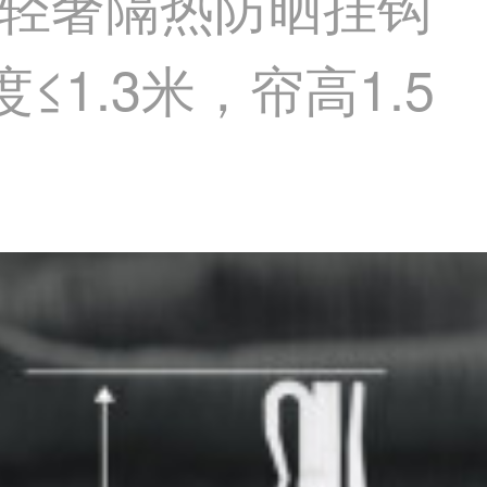
轻奢隔热防晒挂钩
1.3米，帘高1.5