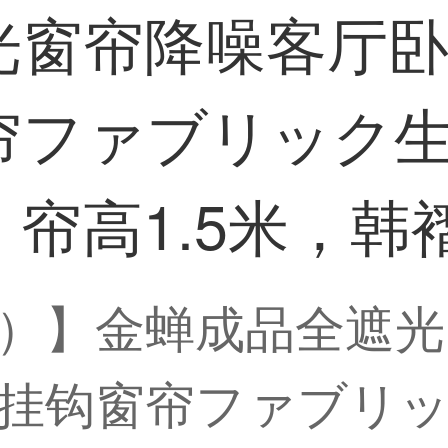
光窗帘降噪客厅
ファブリック生
，帘高1.5米，韩
）】金蝉成品全遮光
挂钩窗帘ファブリッ