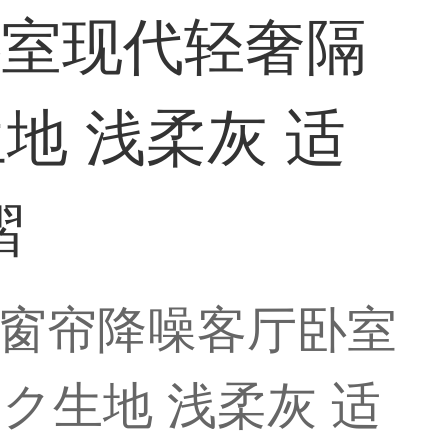
卧室现代轻奢隔
地 浅柔灰 适
褶
窗帘降噪客厅卧室
ク生地 浅柔灰 适