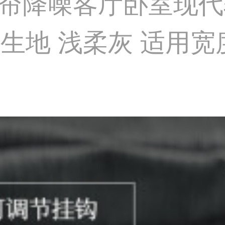
帘降噪客厅卧室现代
地 浅柔灰 适用宽度≤