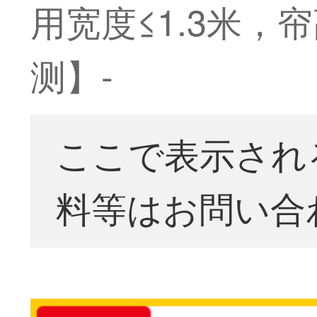
用宽度≤1.3米，帘
测】-
ここで表示され
料等はお問い合