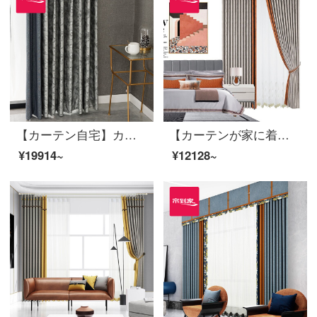
【カーテン自宅】カーテン完成品の高遮光きらびやかな星河落下窓リビングルームの高精密つなぎ合わせ定型化には、裏地LDC 20 FWC-穴あけ/カーテンヘッドを含まない(高さ2.6メートル以内で変更可能)XLのカーテンセット/ダブルオープン(適用窓の幅4.1-1.4メートル)
【カーテンが家に着く】高遮光製品のカーテンが軽い純色のジャカード新商品のカーテンをつなぎ合わせて、高精密リビングルームで床窓LDC 20 SSB-1201ホールをカスタマイズします。
¥19914~
¥12128~