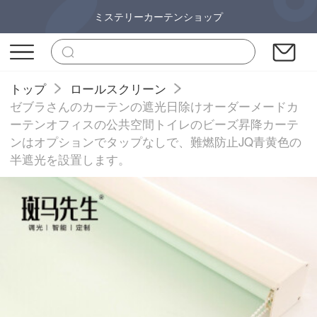
ミステリーカーテンショップ
トップ
ロールスクリーン
ゼブラさんのカーテンの遮光日除けオーダーメードカ
ーテンオフィスの公共空間トイレのビーズ昇降カーテ
ンはオプションでタップなしで、難燃防止JQ青黄色の
半遮光を設置します。