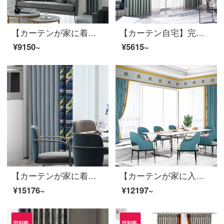
【カーテンが家に着く】軽奢で絶色の双嬌高遮光カスタムジャカードカーテン製品ポリエステルリビングルームの現代床の窓をつなぎ合わせて定型化JBLW 017 Sフック/カーテンヘッドを含まない(高さ2.6メートル以内で改変可能)Sカーテンセット/ダブルオープン(適用窓幅2-2.6メートル)
【カーテン自宅】完成品のカーテン遮光布リビングルームのひびが簡単で高精密で現代的に定型化された純色のカーテンをカスタマイズしてLDC 20 FC-126少女緑Sフックを取り付ける。
¥9150~
¥5615~
【カーテンが家に着く】現代明日のカーテン完成品の黒い糸高遮光ジャカードを簡単に予約して定型化してポリエステルリビングルームの床の窓LDC 20 SSC-79ノック/カーテンヘッドを含まない(高さ2.6メートル以内で変更可能)XLのカーテンセット/ダブルオープン(適用窓の幅は4.1-4.4メートル)
【カーテンが家に入る】百掛022打孔/カーテンなし（高さ2.6メートル以内で改変可能）XXXXのカーテンセット/ダブルオープン（適用窓幅3.5-4.1メートル）
¥15176~
¥12197~