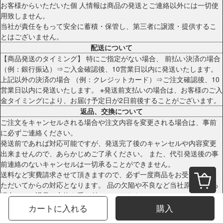
お客様からいただいた個 人情報は商品の発送とご連絡以外には一切使
用致しません。
当社が責任をもって安全に蓄積・保管し、第三者に譲渡・提供するこ
とはございません。
配送について
【商品発送のタイミング】 特にご指定がない場合、 前払い決済の場合
（例：銀行振込）⇒ご入金確認後、10営業日以内に発送いたします。
上記以外の決済の場合 （例：クレジットカード）⇒ご注文確認後、10
営業日以内に発送いたします。 ※発送前支払いの場合は、お客様のご入
金タイミングにより、お届け予定日が2日前後することがございます。
返品、交換について
ご注文をキャンセルされる場合や注文内容を変更される場合は、事前
に必ずご連絡ください。
発送前であれば対応可能ですが、発送完了後のキャンセルや内容変更
出来ませんので、あらかじめご了承ください。 また、代引発送後の事
前連絡のないキャンセルは一切承ることができません。
送料など実費請求させて頂きますので、必ず一度商品をお受け取りい
ただいてからの対応となります。 品の欠陥や不良など当社原因による
場合のみ、返品・交換を受け付けております。
お客様サポート窓口
カートに入れる
購入
kocurtain@yahoo.co.jp