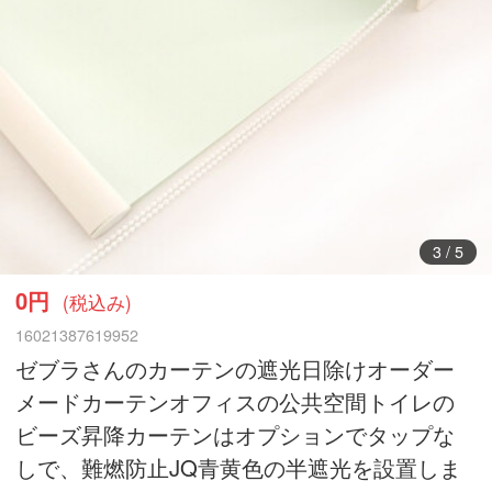
3
/
5
0円
(税込み)
16021387619952
ゼブラさんのカーテンの遮光日除けオーダー
メードカーテンオフィスの公共空間トイレの
ビーズ昇降カーテンはオプションでタップな
しで、難燃防止JQ青黄色の半遮光を設置しま