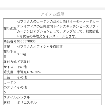
アイテム説明
ゼブラさんのカーテンの遮光日除けオーダーメードカー
テンオフィスの公共空間トイレのキッチンビーズリフト
商品名称
カーテンはオプションとして、タップなしで、難燃防止J
Q青黄色の半遮光をインストールします。
商品番号
6635570633
店舗
ゼブラさんオフィシャル旗艦店
商品毛重
3.0 kg
量
取付方式
ドア取付
サイズ
その他
遮光度
半遮光40%-70%
工芸
その他
カーテン
のデザイ
その他
ン
スタイル
シンプル
素材
ポリエステル