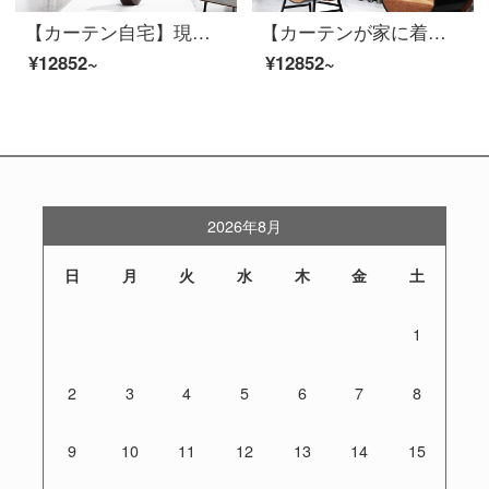
【カーテン自宅】現代の高遮光定型化はリビングルームに接ぎます。カーテンの完成品を簡単に予約したトッポギは床窓JBLW-006 Sフック/カーテンヘッドを含まない(高さ2.6メートル以内は変えられます)XLのカーテンセット/ダブルオープン(適用窓の幅4.1-1.4メートル)
【カーテンが家に着く】簡単カーテンの完成品をつなぎ合わせてリビングルームの高遮光カスタマイズすると面白いです。青い綿の麻の花模様が定型化された床窓JBLW-002 Sフック/カーテンヘッドを含まない(高さ2.6メートル以内で改変可能)XLのカーテンセット/ダブルオープン(適用窓の幅4.1-1.4メートル)
¥12852~
¥12852~
2026年8月
日
月
火
水
木
金
土
1
2
3
4
5
6
7
8
9
10
11
12
13
14
15