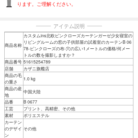
ります。ご理解ください。
アイテム説明
カスタムins北欧ピンクローズカーテンガーゼ少女寝室の
リビングルームの窓の子供部屋の試着室のカーテンB 06
商品名称
78-ピンクローズの布-穴の広い1メートルの価格/何メー
トルの数を撮影しますか？
商品番号
51615254789
店舗
カザニ旗艦店
商品の毛
1.0 kg
の重さ
商品の産
中国大陸
地
品番
B 0677
工芸
プリント、高精密、その他
素材
ポリエステル
カーテン
のデザイ
その他
ン