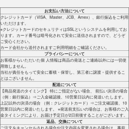
お支払い方法について
クレジットカード（VISA、Master、JCB、Amex）、銀行振込をご利用
いただけます。
※クレジットカードのセキュリティはSSLというシステムを利用してお
ります。カード番号は暗号化されて安全に送信されますので、どうぞ
ご安心ください。
カード会社から送付されますご利用明細をご確認ください。
プライバシーについて
お客様からいただいた個 人情報は商品の発送とご連絡以外には一切使
用致しません。
当社が責任をもって安全に蓄積・保管し、第三者に譲渡・提供するこ
とはございません。
配送について
【商品発送のタイミング】 特にご指定がない場合、 前払い決済の場合
（例：銀行振込）⇒ご入金確認後、10営業日以内に発送いたします。
上記以外の決済の場合 （例：クレジットカード）⇒ご注文確認後、10
営業日以内に発送いたします。 ※発送前支払いの場合は、お客様のご入
金タイミングにより、お届け予定日が2日前後することがございます。
返品、交換について
ご注文をキャンセルされる場合や注文内容を変更される場合は、事前