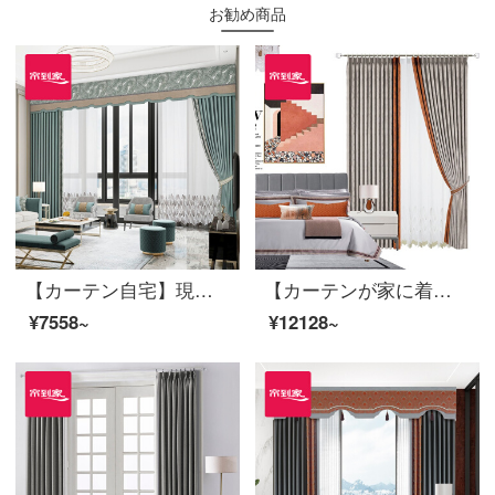
お勧め商品
【カーテン自宅】現代北欧カーテン完成品高精密カスタム純色ステッチ自然木の葉のカーテン高遮光リビングルームの床の窓LDC 20 SSB-0501 Sフック/カーテンなし(高さ2.6 m以内で変更可能)Sカーテンセット/ダブルオープン(適用窓幅2-2.6 m)
【カーテンが家に着く】高遮光製品のカーテンが軽い純色のジャカード新商品のカーテンをつなぎ合わせて、高精密リビングルームで床窓LDC 20 SSB-1201ホールをカスタマイズします。
¥7558~
¥12128~