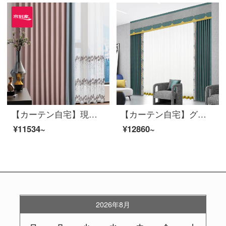
【カーテン自宅】現代簡単な仕上げのカーテンの高遮光純色少女パウダーの左右にはカーテンが付いています。リビングルームのカスタマイズ窓LDC 20 SSB-0201ノック/カーテンヘッドが含まれていません。（高さ2.6メートル以内で変更できます。）Lカーテンのセット/ダブルオープン（適用窓幅2.9-3.2メートル）
【カーテン自宅】グレンブルーカーテンの仕上がりは簡単で、現代の高遮光ジャカードのつなぎ合わせが定型化されています。ポリエステル千格鳥リビングルームの床の窓はJBLW 005 Sフックを注文します。
¥11534~
¥12860~
2026年8月