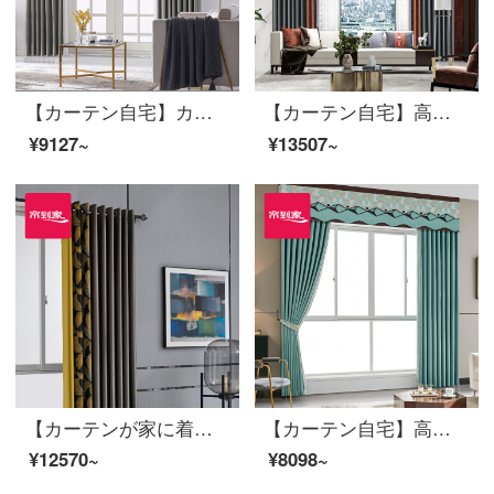
【カーテン自宅】カーテン製品の高遮光継ぎ目定型化ポリエステル灰色落ち着いてカスタマイズされた花下げ窓LDC 20 SSC-83 Sフック/カーテンヘッドを含まない(高さ2.6メートル以内で変更可能)XLのカーテンセット/ダブルオープン(適用窓の幅は4.1-1.4メートル)
【カーテン自宅】高遮光の新中国風秋扇舞綿麻提花リビングルームの床にある窓のカーテンの完成品三相定型化には、裏地LDC 20 FWC-Sフック/カーテンなし(高さ2.6メートル以内で変更可能)XLのカーテンのセット/ダブルオープン(適用窓の幅4.1-4.4メートル)があります。
¥9127~
¥13507~
【カーテンが家に着く】軽奢高遮光完成品のカーテンをつなぎ合わせて花を咲かせるファッション的な黒DJリビングルームの部屋に注文して床に下ろす窓は裏地LDC 20 SSC-50ホールを含む/カーテンヘッドを含まない(高さ2.6 m以内で変更可能)XLのカーテンセット/ダブルオープン(適用窓の幅は4.1-4.4 m)
【カーテン自宅】高遮光定型リビングルームの床窓、テキーラのポリエステルカーテンの完成品をつなぎ合わせてカスタマイズしてLDC 20 SSC-69 Sフック/カーテンヘッドを含まない(高さ2.6 m以内で変更可能)Lのカーテンセット/ダブルオープン(適用窓幅2.9-3.2 m)
¥12570~
¥8098~