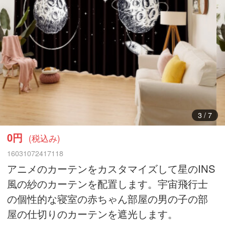
3
/
7
0円
(税込み)
16031072417118
アニメのカーテンをカスタマイズして星のINS
風の紗のカーテンを配置します。宇宙飛行士
の個性的な寝室の赤ちゃん部屋の男の子の部
屋の仕切りのカーテンを遮光します。