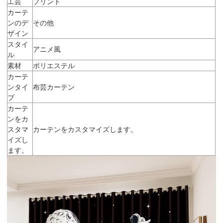
工芸
プリント
カーテ
ンのデ
その他
ザイン
スタイ
アニメ風
ル
素材
ポリエステル
カーテ
ンタイ
布芸カーテン
プ
カーテ
ンをカ
スタマ
カーテンをカスタマイズします。
イズし
ます。