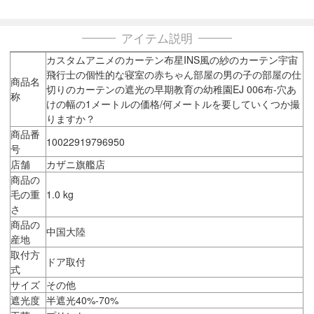
アイテム説明
カスタムアニメのカーテン布星INS風の紗のカーテン宇宙
飛行士の個性的な寝室の赤ちゃん部屋の男の子の部屋の仕
商品名
切りのカーテンの遮光の早期教育の幼稚園EJ 006布-穴あ
称
けの幅の1メートルの価格/何メートルを要していくつか撮
りますか？
商品番
10022919796950
号
店舗
カザニ旗艦店
商品の
毛の重
1.0 kg
さ
商品の
中国大陸
産地
取付方
ドア取付
式
サイズ
その他
遮光度
半遮光40%-70%