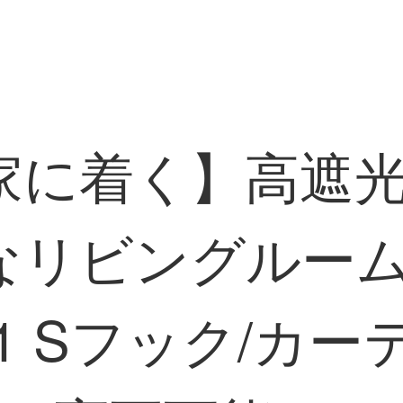
家に着く】高遮
なリビングルーム
1201 Sフック/カ