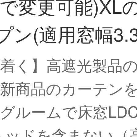
で変更可能)XL
ン(適用窓幅3.3
着く】高遮光製品
ド新商品のカーテン
ームで床窓LDC 20 
ッドを含まない（高2