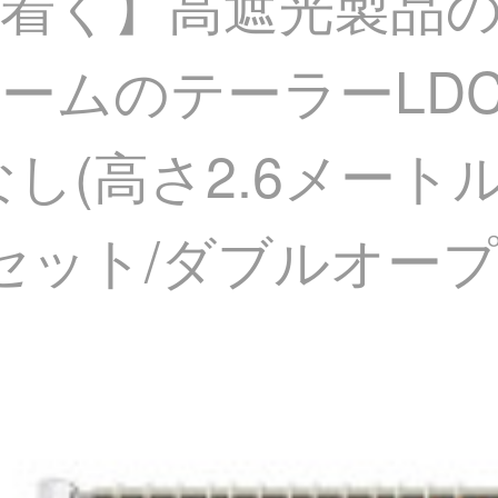
着く】高遮光製品
のテーラーLDC 20 
し(高さ2.6メート
セット/ダブルオープン