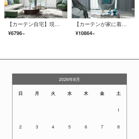
【カーテン自宅】現代の花カーテン製品の高精密なカーテンシンプル主義高遮光カスタマイズリビングルームの書斎は床の窓LDC 20 SSB-0701 Sフック/カーテンなし(高さ2.6メートル以内は変えられます)Sのカーテンセット/ダブルオープン(適用窓幅2-2.6メートル)
【カーテンが家に着く】カーテン製品の光豪華高遮光ジャカードの拡散林壁透綴定型化ポリエステルリビングルームの近代的な注文ダウン窓JBLW 016 Sフック/カーテンヘッドを含まない(高2.6メートル以内で変更可能)XLのカーテンセット/ダブルオープン(適用窓の幅4.1-1.4メートル)
¥6796~
¥10864~
2026年8月
日
月
火
水
木
金
土
1
2
3
4
5
6
7
8