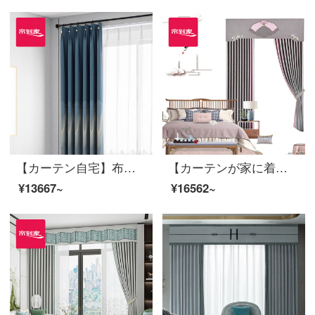
【カーテン自宅】布芸カーテン完成品の青いダンスはシームレスに現代のジャカード高精密高遮光リビングルームの光豪華注文ダウン窓LDC 20 SSA-1601ホールを作る/カーテンヘッドを含まない(高さ2.6メートル以内で変更可能)XLのカーテンセット/ダブルオープン(適用窓幅3.5-4.1メートル)
【カーテンが家に着く】カーテン製品の新中国式高遮光カスタムリビングルームの振り付け時間テリレン花式書斎は布のカーテンLDC 20 SSA-4101 Sフックに接続します。
¥13667~
¥16562~