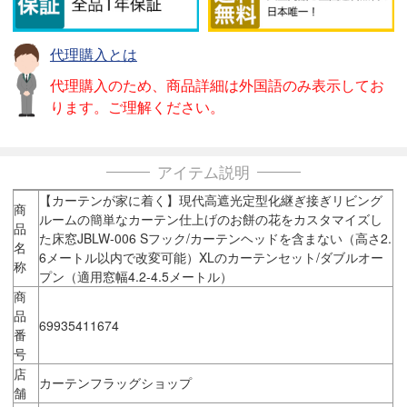
代理購入とは
代理購入のため、商品詳細は外国語のみ表示してお
ります。ご理解ください。
アイテム説明
【カーテンが家に着く】現代高遮光定型化継ぎ接ぎリビング
商
ルームの簡単なカーテン仕上げのお餅の花をカスタマイズし
品
た床窓JBLW-006 Sフック/カーテンヘッドを含まない（高さ2.
名
6メートル以内で改変可能）XLのカーテンセット/ダブルオー
称
プン（適用窓幅4.2-4.5メートル）
商
品
69935411674
番
号
店
カーテンフラッグショップ
舗