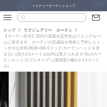
ミステリーカーテンショップ
トップ
ラグジュアリー カーテン
【カーテン自宅】現代の高遮光定型化はリビングルー
ムに接ぎます。カーテンの完成品を簡単に予約したト
ッポギは床窓JBLW-006 Sフック/カーテンヘッドを含
まない(高さ2.6メートル以内は変えられます)XLのカー
テンセット/ダブルオープン(適用窓の幅4.2-4.5メート
ル)