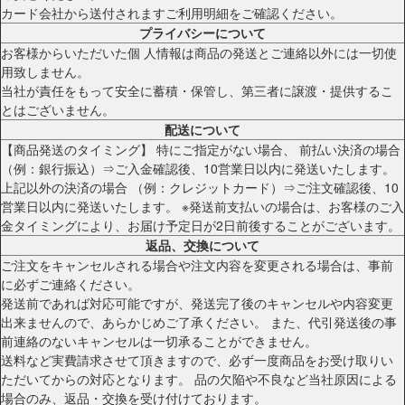
カード会社から送付されますご利用明細をご確認ください。
プライバシーについて
お客様からいただいた個 人情報は商品の発送とご連絡以外には一切使
用致しません。
当社が責任をもって安全に蓄積・保管し、第三者に譲渡・提供するこ
とはございません。
配送について
【商品発送のタイミング】 特にご指定がない場合、 前払い決済の場合
（例：銀行振込）⇒ご入金確認後、10営業日以内に発送いたします。
上記以外の決済の場合 （例：クレジットカード）⇒ご注文確認後、10
営業日以内に発送いたします。 ※発送前支払いの場合は、お客様のご入
金タイミングにより、お届け予定日が2日前後することがございます。
返品、交換について
ご注文をキャンセルされる場合や注文内容を変更される場合は、事前
に必ずご連絡ください。
発送前であれば対応可能ですが、発送完了後のキャンセルや内容変更
出来ませんので、あらかじめご了承ください。 また、代引発送後の事
前連絡のないキャンセルは一切承ることができません。
送料など実費請求させて頂きますので、必ず一度商品をお受け取りい
ただいてからの対応となります。 品の欠陥や不良など当社原因による
場合のみ、返品・交換を受け付けております。