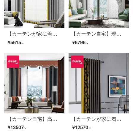
【カーテンが家に着く】簡単なカーテン製品のポリエステルをつなぎ合わせてリビングルームを遮光してカスタマイズします。面白い灰定型窓JBLW-001 Sフック/カーテンヘッドを含まない(高さ2.6 m以内で変更可能)XSのカーテンセット/ダブルオープン(適用窓幅2 m以下)
【カーテン自宅】現代の花カーテン製品の高精密なカーテンシンプル主義高遮光カスタマイズリビングルームの書斎は床の窓LDC 20 SSB-0701 Sフック/カーテンなし(高さ2.6メートル以内は変えられます)Sのカーテンセット/ダブルオープン(適用窓幅2-2.6メートル)
¥5615~
¥6796~
【カーテン自宅】高遮光の新中国風秋扇舞綿麻提花リビングルームの床にある窓のカーテンの完成品三相定型化には、裏地LDC 20 FWC-Sフック/カーテンなし(高さ2.6メートル以内で変更可能)XLのカーテンのセット/ダブルオープン(適用窓の幅4.1-4.4メートル)があります。
【カーテンが家に着く】軽奢高遮光完成品のカーテンをつなぎ合わせて花を咲かせるファッション的な黒DJリビングルームの部屋に注文して床に下ろす窓は裏地LDC 20 SSC-50ホールを含む/カーテンヘッドを含まない(高さ2.6 m以内で変更可能)XLのカーテンセット/ダブルオープン(適用窓の幅は4.1-4.4 m)
¥13507~
¥12570~