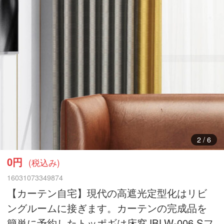
3
/
6
0円
(税込み)
16031073349874
【カーテン自宅】現代の高遮光定型化はリビ
ングルームに接ぎます。カーテンの完成品を
簡単に予約したトッポギは床窓JBLW-006 Sフ