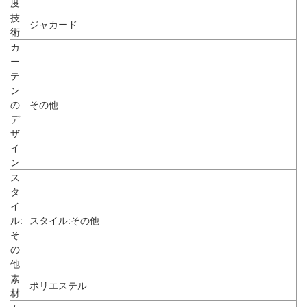
度
技
ジャカード
術
カ
ー
テ
ン
の
その他
デ
ザ
イ
ン
ス
タ
イ
ル:
スタイル:その他
そ
の
他
素
ポリエステル
材