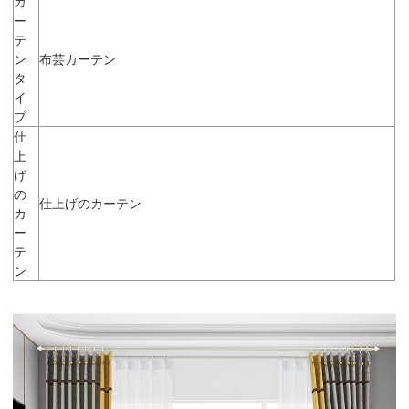
カ
ー
テ
ン
布芸カーテン
タ
イ
プ
仕
上
げ
の
仕上げのカーテン
カ
ー
テ
ン