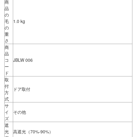
商
品
の
毛
1.0 kg
の
重
さ
商
品
コ
JBLW 006
ー
ド
取
付
ドア取付
方
式
サ
イ
その他
ズ
遮
光
高遮光（70%-90%）