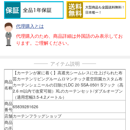
代理購入とは
代理購入のため、商品詳細は外国語のみ表示してお
ります。ご理解ください。
アイテム説明
【カーテンが家に着く】高遮光シームレスに仕上げられた布
芸カーテンリビングルームロマンチック星空田園カスタム布
商品
カーテンシェニールの日除けLDC 20 SSA-0501 Sフック（高
名称
2.6 m以内で改変可能）XLのカーテンセット/ダブルオープン
（適用窓幅3.5-4.2メートル）
商品
65839281626
番号
店舗
カーテンフラッグショップ
商品
の毛