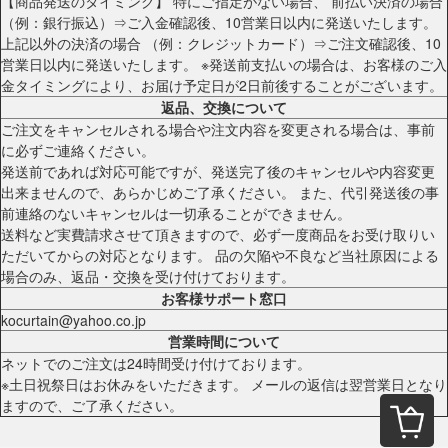
【商品発送のタイミング】 特にご指定がない場合、 前払い決済の場合
（例：銀行振込）⇒ご入金確認後、10営業日以内に発送いたします。
上記以外の決済の場合 （例：クレジットカード）⇒ご注文確認後、10
営業日以内に発送いたします。 ※発送前支払いの場合は、お客様のご入
金タイミングにより、お届け予定日が2日前後することがございます。
返品、交換について
ご注文をキャンセルされる場合や注文内容を変更される場合は、事前
に必ずご連絡ください。
発送前であれば対応可能ですが、発送完了後のキャンセルや内容変更
出来ませんので、あらかじめご了承ください。 また、代引発送後の事
前連絡のないキャンセルは一切承ることができません。
送料など実費請求させて頂きますので、必ず一度商品をお受け取りい
ただいてからの対応となります。 品の欠陥や不良など当社原因による
場合のみ、返品・交換を受け付けております。
お客様サポート窓口
kocurtain@yahoo.co.jp
営業時間について
ネットでのご注文は24時間受け付けております。
※土日祝祭日はお休みをいただきます。 メールの返信は翌営業日となり
ますので、ご了承ください。