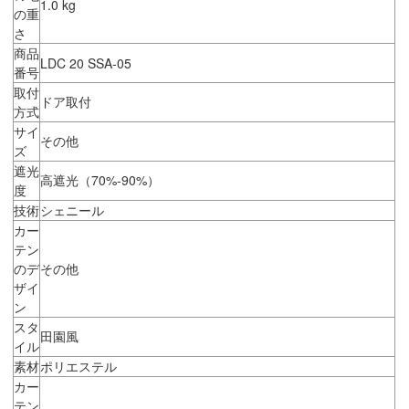
1.0 kg
の重
さ
商品
LDC 20 SSA-05
番号
取付
ドア取付
方式
サイ
その他
ズ
遮光
高遮光（70%-90%）
度
技術
シェニール
カー
テン
のデ
その他
ザイ
ン
スタ
田園風
イル
素材
ポリエステル
カー
テン