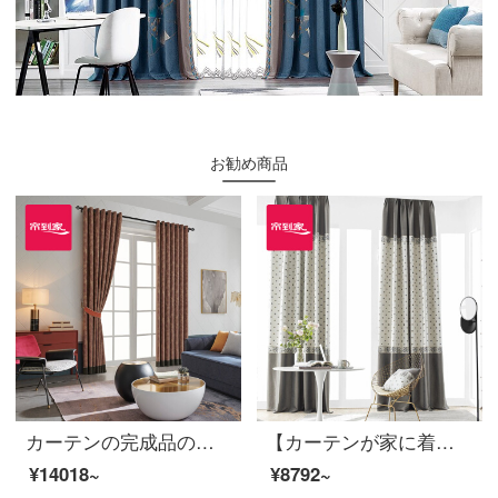
お勧め商品
カーテンの完成品の高遮光ジャカードの軽奢底部にはカーテンを取り付けてカスタマイズします。金粉の世家の居間の寝室の床の窓は裏地LDC 20 SSC-48 Sフックを含みます。
【カーテンが家に着く】简欧高遮光シームレスに新商品のカーテンをつなぎます。ドットが高くて、精密で純色のリビングルーム。テーラーLDC 20 SSA-1201 Sフック/カーテンヘッドを含まない(高さ2.6メートル以内で変えられます。)Sカーテンセット/ダブルオープン(適用窓幅2-2.6メートル)
¥14018~
¥8792~