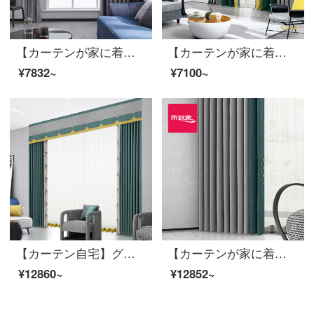
【カーテンが家に着く】軽贅沢で簡単な高遮光継ぎ手ロンドン雨夜カーテン製品2020新型リビングルームカスタムダウンウィンドウのカーテンLDC 20 SSC-56 Sフック/カーテンなし(高さ2.6 m以内で変更可能)XLのカーテンセット/ダブルオープン(適用窓幅3.2-3.5メートル)
【カーテンが家に着く】カーテン製品のブラインドロマンチック田園客間寝室シームレスにシェニールの高い遮光窓LDC 20 SSA-0101 Sフック（高さ2.6メートル以内で変更可能）Sブラインドセット/ダブルオープン（適用窓幅2-2.6メートル）
¥7832~
¥7100~
【カーテン自宅】グレンブルーカーテンの仕上がりは簡単で、現代の高遮光ジャカードのつなぎ合わせが定型化されています。ポリエステル千格鳥リビングルームの床の窓はJBLW 005 Sフックを注文します。
【カーテンが家に着く】高遮光光豪華カスタムスティッチング吉順客間の寝室のカーテン完成品綿麻提花定型地窓JBLW-003打孔/カーテンヘッドを含まない(高さ2.6メートル以内で改変可能)XLのカーテンセット/ダブルオープン(適用窓の幅4.1-1.4メートル)
¥12860~
¥12852~