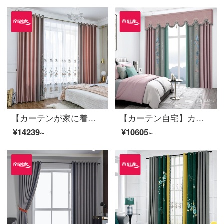
【カーテンが家に着く】新中国式カーテンの完成品の定型化は高遮光リビングルームの高精密な湯圓粉の花をつないで特注地窓JBLW-009 Sフック/カーテンヘッドを含まない(高さ2.6メートル以内で改変可能)XLのカーテンセット/ダブルオープン(適用窓幅3.5-4.1メートル)
【カーテン自宅】カーテン完成品ロマンチック田園シームレスに布のカーテンをつないで、日除けのリビングルームの純色の大花雪尼爾高遮光カスタム床の窓LDC 20 SSA-0644 Sフック/カーテンヘッドを含まない(高さ2.6 m以内で変更可能)XLのカーテンセット/ダブルオープン(適用窓幅3.5-4.1 m)
¥14239~
¥10605~