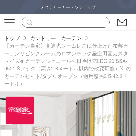
ミステリーカーテンショップ
トップ
カントリー カーテン
【カーテン自宅】高遮光シームレスに仕上げた布芸カ
ーテンリビングルームのロマンチック星空田園カスタ
マイズ布カーテンシェニールの日除け窓LDC 20 SSA-
0501 Sフック（高さ2.6メートル以内で改変可能）XLの
カーテンセット/ダブルオープン（適用窓幅3.5-42.2メ
ートル）