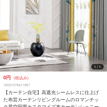
1
/
1
0円
(税込み)
16031078411867
【カーテン自宅】高遮光シームレスに仕上げ
た布芸カーテンリビングルームのロマンチッ
ク星空田園カスタマイズ布カーテンシェニー