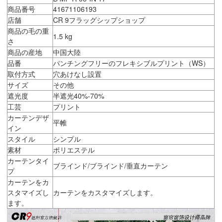
商品番号
41671106193
店舗
CR 9フラッグシップショップ
商品の毛の重
1.5 kg
さ
商品の産地
中国大陸
品番
パンチングフリーのフレキシブルプリント（WS）
取付方式
穴あけなし設置
サイズ
その他
遮光度
半遮光40%-70%
工芸
プリント
カーテンデザ
平帷
イン
スタイル
シンプル
素材
ポリエステル
カーテンタイ
ブラインド/ブラインド/垂直カーテン
プ
カーテンをカ
スタマイズし
カーテンをカスタマイズします。
ます。