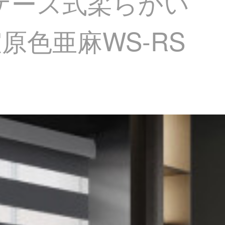
ケース式柔らかい
色亜麻WS-RS