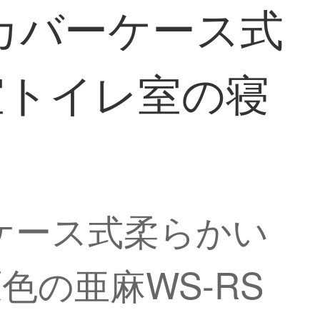
カバーケース式
室トイレ室の寝
ケース式柔らかい
の亜麻WS-RS