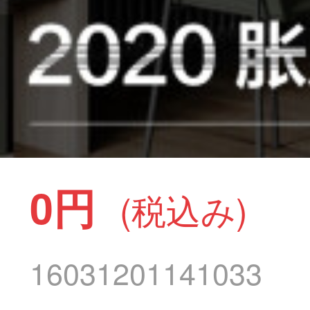
0円
(税込み)
16031201141033