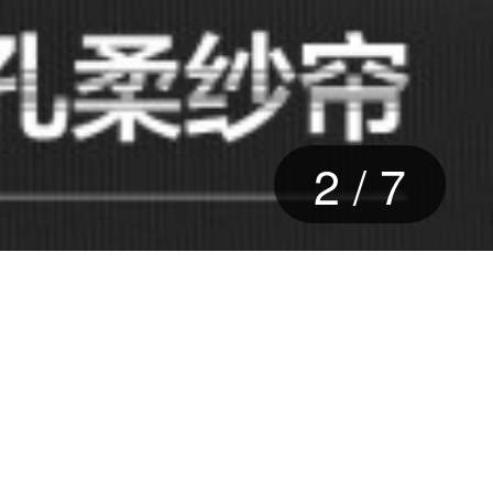
2
/
7