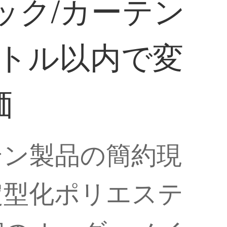
フック/カーテン
ートル以内で変
価
テン製品の簡約現
定型化ポリエステ