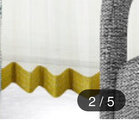
2
/
5