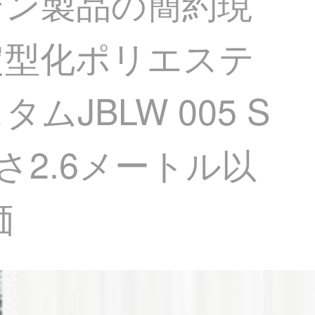
テン製品の簡約現
定型化ポリエステ
JBLW 005 S
さ2.6メートル以
価