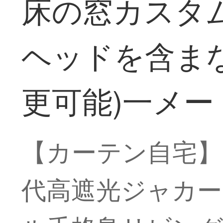
床の窓カスタムJ
ヘッドを含まな
更可能)一メ
【カーテン自宅】
代高遮光ジャカー