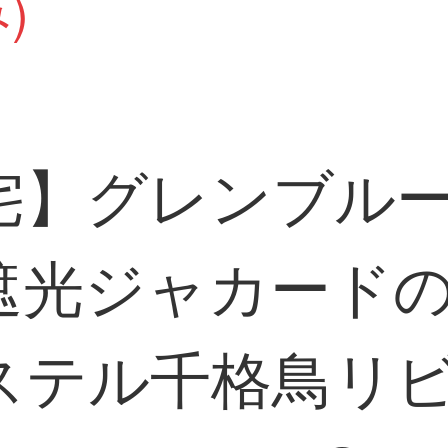
)
宅】グレンブル
遮光ジャカード
ステル千格鳥リ