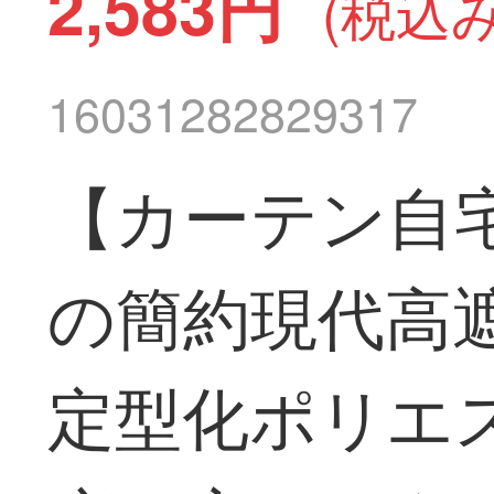
2,583円
(税込み
16031282829317
【カーテン自
の簡約現代高
定型化ポリエ