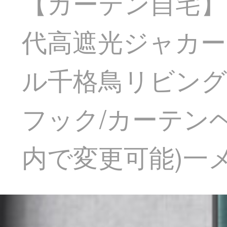
【カーテン自宅】
代高遮光ジャカー
ル千格鳥リビングル
フック/カーテン
内で変更可能)一