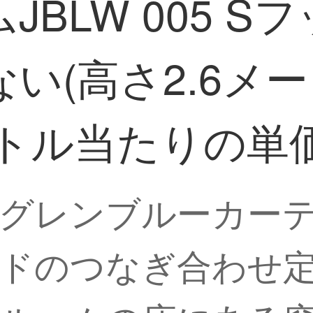
BLW 005 S
い(高さ2.6メ
ートル当たりの単
グレンブルーカー
ドのつなぎ合わせ