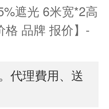
%遮光 6米宽*2高
价格 品牌 报价】-
。代理費用、送