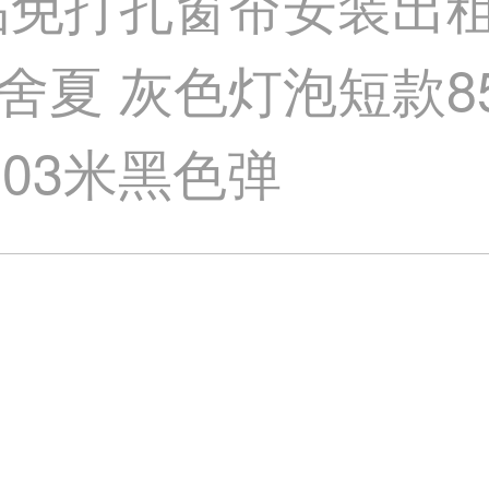
品免打孔窗帘安装出
夏 灰色灯泡短款85
4.03米黑色弹