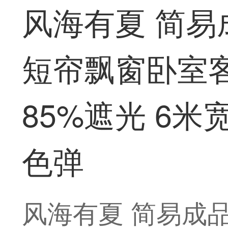
风海有夏 简
短帘飘窗卧室
85%遮光 6米宽
色弹
风海有夏 简易成