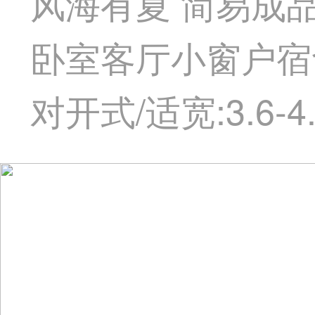
风海有夏 简易成
卧室客厅小窗户宿舍
对开式/适宽:3.6-