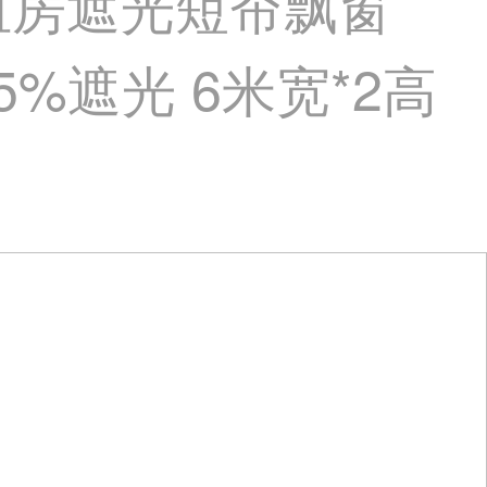
租房遮光短帘飘窗
%遮光 6米宽*2高