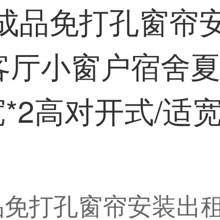
易成品免打孔窗帘
客厅小窗户宿舍夏
*2高对开式/适宽:3
品免打孔窗帘安装出