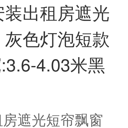
安装出租房遮光
 灰色灯泡短款
.6-4.03米黑
租房遮光短帘飘窗