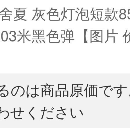
夏 灰色灯泡短款85
-4.03米黑色弹【图片 
るのは商品原価です
わせください