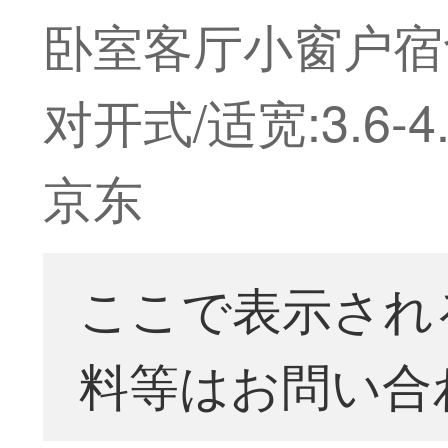
卧室客厅小窗户宿舍
对开式/适宽:3.6
京东
ここで表示され
料等はお問い合