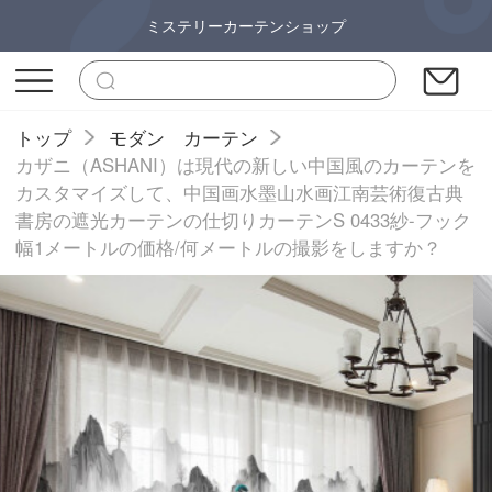
ミステリーカーテンショップ
トップ
モダン カーテン
カザニ（ASHANI）は現代の新しい中国風のカーテンを
カスタマイズして、中国画水墨山水画江南芸術復古典
書房の遮光カーテンの仕切りカーテンS 0433紗-フック
幅1メートルの価格/何メートルの撮影をしますか？