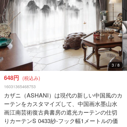
3
/
8
648円
(税込み)
16031365468753
カザニ（ASHANI）は現代の新しい中国風のカ
ーテンをカスタマイズして、中国画水墨山水
画江南芸術復古典書房の遮光カーテンの仕切
りカーテンS 0433紗-フック幅1メートルの価