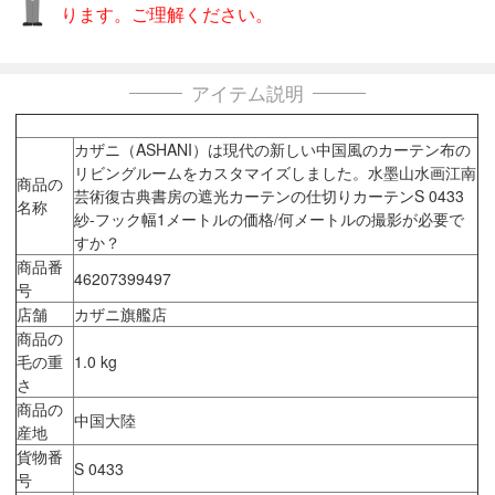
ります。ご理解ください。
アイテム説明
カザニ（ASHANI）は現代の新しい中国風のカーテン布の
リビングルームをカスタマイズしました。水墨山水画江南
商品の
芸術復古典書房の遮光カーテンの仕切りカーテンS 0433
名称
紗-フック幅1メートルの価格/何メートルの撮影が必要で
すか？
商品番
46207399497
号
店舗
カザニ旗艦店
商品の
毛の重
1.0 kg
さ
商品の
中国大陸
産地
貨物番
S 0433
号