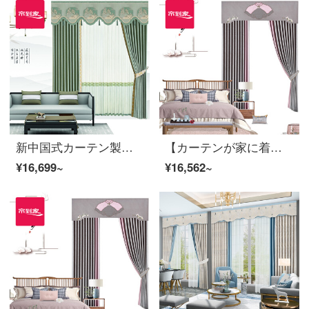
新中国式カーテン製品の高遮光ジャカードカスタマイズ山水詩意客間の寝室の床窓の雲歌のレースをつなぎ合わせて型を定めます。ポリエステルの布のカーテンLDC 20 SSA-3201は穴を開けます。
【カーテンが家に着く】カーテン製品の新中国式高遮光カスタムリビングルームの振り付け時間テリレン花式書斎は布のカーテンLDC 20 SSA-4101 Sフックに接続します。
¥16,699~
¥16,562~