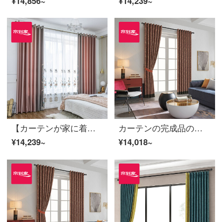
¥14,856~
¥14,239~
【カーテンが家に着く】新中国式カーテンの完成品の定型化は高遮光リビングルームの高精密な湯圓粉の花をつないで特注地窓JBLW-009 Sフック/カーテンヘッドを含まない(高さ2.6メートル以内で改変可能)XLのカーテンセット/ダブルオープン(適用窓幅3.5-4.1メートル)
カーテンの完成品の高遮光ジャカードの軽奢底部にはカーテンを取り付けてカスタマイズします。金粉の世家の居間の寝室の床の窓は裏地LDC 20 SSC-48 Sフックを含みます。
¥14,239~
¥14,018~