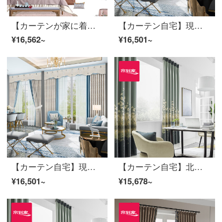
【カーテンが家に着く】カーテン製品の新中国式高遮光カスタムリビングルームの振り付け時間テリレン花式書斎は布のカーテンLDC 20 SSA-4101 Sフックに接続します。
【カーテン自宅】現代カーテン製品の黒いシルク高遮光シュルマンジャカード定型化されたポリエステルを定型化し、リビングルームの床の窓LDC 20 SSD-91ホールを予約します。
¥16,562~
¥16,501~
【カーテン自宅】現代カーテン製品の黒いシルク高遮光シュルマンジャカード定型化されたポリエステルを定型化し、リビングルームの床の窓LDC 20 SSD-91ホールを予約します。
【カーテン自宅】北欧シームレスに新商品のカーテンをつなぎ、高精密カーテン製品の高遮光リビングルームで床窓LDC 20 SSA-1701 Sフック/カーテンヘッドなし(高さ2.6 m以内で変更可能)XLのカーテンセット/ダブルオープン(適用窓幅3.5-4.1 m)
¥16,501~
¥15,678~