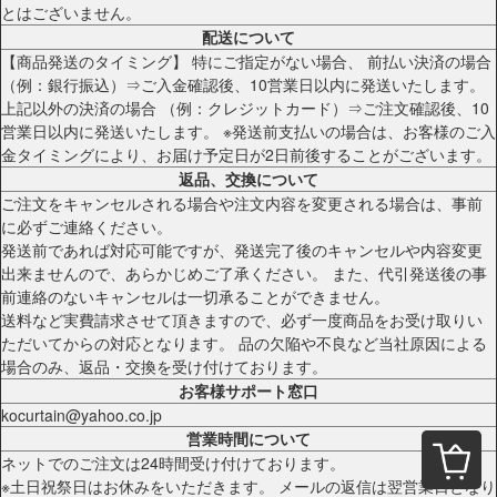
とはございません。
配送について
【商品発送のタイミング】 特にご指定がない場合、 前払い決済の場合
（例：銀行振込）⇒ご入金確認後、10営業日以内に発送いたします。
上記以外の決済の場合 （例：クレジットカード）⇒ご注文確認後、10
営業日以内に発送いたします。 ※発送前支払いの場合は、お客様のご入
金タイミングにより、お届け予定日が2日前後することがございます。
返品、交換について
ご注文をキャンセルされる場合や注文内容を変更される場合は、事前
に必ずご連絡ください。
発送前であれば対応可能ですが、発送完了後のキャンセルや内容変更
出来ませんので、あらかじめご了承ください。 また、代引発送後の事
前連絡のないキャンセルは一切承ることができません。
送料など実費請求させて頂きますので、必ず一度商品をお受け取りい
ただいてからの対応となります。 品の欠陥や不良など当社原因による
場合のみ、返品・交換を受け付けております。
お客様サポート窓口
kocurtain@yahoo.co.jp
営業時間について
ネットでのご注文は24時間受け付けております。
※土日祝祭日はお休みをいただきます。 メールの返信は翌営業日となり