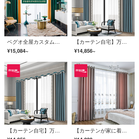
ベグオ全屋カスタムカーテンファブリック生の无料ドア取り付け测定绵リネン混紡カーテンファブリック生のカーテンレース全店デザインカーテンレバーカーテン2室1ホール(3窓)全店选択デザイン
【カーテン自宅】万里の長城カーテンの完成品オーダーメードダウンウィンドウの高遮光リビングルームのジャカード定型化ステッチ取付JBLW-011 Sフック/カーテンヘッドを含まない(高さ2.6 m以内で改変可能)XLカーテンのセット/ダブルオープン(適用窓の幅4.1-4.4 m)
¥15,084~
¥14,856~
【カーテン自宅】万里の長城カーテンの完成品オーダーメードダウンウィンドウの高遮光リビングルームのジャカード定型化ステッチ取付JBLW-011 Sフック/カーテンヘッドを含まない(高さ2.6 m以内で改変可能)XLカーテンのセット/ダブルオープン(適用窓の幅4.1-4.4 m)
【カーテンが家に着く】新中国式カーテンの完成品の定型化は高遮光リビングルームの高精密な湯圓粉の花をつないで特注地窓JBLW-009 Sフック/カーテンヘッドを含まない(高さ2.6メートル以内で改変可能)XLのカーテンセット/ダブルオープン(適用窓幅3.5-4.1メートル)