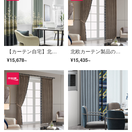
【カーテン自宅】北欧シームレスに新商品のカーテンをつなぎ、高精密カーテン製品の高遮光リビングルームで床窓LDC 20 SSA-1701 Sフック/カーテンヘッドなし(高さ2.6 m以内で変更可能)XLのカーテンセット/ダブルオープン(適用窓幅3.5-4.1 m)
北欧カーテン製品のジャカードは高い遮光定型ノーベル現代ポリエステルをつないで、テーピング窓LDC 20 SSC-80 Sフックをカスタマイズします。（高さ2.6メートル以内で変えられます。）XLのカーテンセット/ダブルオープン（適用窓の幅は4.1-4.4メートルです。）
¥15,678~
¥15,435~