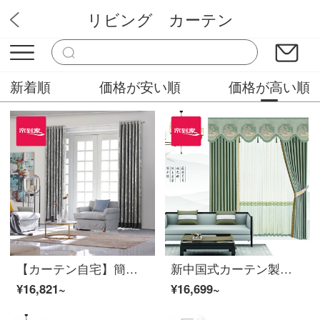
リビング カーテン
ミステリーカーテンショップ
新着順
価格が安い順
価格が高い順
【カーテン自宅】簡単に高い遮光ジャカードカスタムカーテン製品ペガソリビングルーム書斎現代上下連結定型カーテンLDC 20 SSC-4401 Sフック/カーテンなし(高さ2.6 m以内で変更可能)XLカーテンセット/ダブルオープン(適用窓幅4.1-4.4 m)
新中国式カーテン製品の高遮光ジャカードカスタマイズ山水詩意客間の寝室の床窓の雲歌のレースをつなぎ合わせて型を定めます。ポリエステルの布のカーテンLDC 20 SSA-3201は穴を開けます。
¥16,821~
¥16,699~