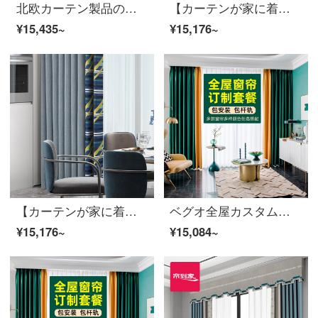
北欧カーテン製品のジャカードは高い遮光定型ノーベル現代ポリエステルをつないで、テーピング窓LDC 20 SSC-80 Sフックをカスタマイズします。（高さ2.6メートル以内で変えられます。）XLのカーテンセット/ダブルオープン（適用窓の幅は4.1-4.4メートルです。）
【カーテンが家に着く】現代明日のカーテン完成品の黒い糸高遮光ジャカードを簡単に予約して定型化してポリエステルリビングルームの床の窓LDC 20 SSC-79ノック/カーテンヘッドを含まない(高さ2.6メートル以内で変更可能)XLのカーテンセット/ダブルオープン(適用窓の幅は4.1-4.4メートル)
¥15,435~
¥15,176~
【カーテンが家に着く】現代明日のカーテン完成品の黒い糸高遮光ジャカードを簡単に予約して定型化してポリエステルリビングルームの床の窓LDC 20 SSC-79ノック/カーテンヘッドを含まない(高さ2.6メートル以内で変更可能)XLのカーテンセット/ダブルオープン(適用窓の幅は4.1-4.4メートル)
ベグオ全屋カスタムカーテンファブリック生の无料ドア取り付け测定绵リネン混紡カーテンファブリック生のカーテンレース全店デザインカーテンレバーカーテン2室1ホール(3窓)全店选択デザイン
¥15,176~
¥15,084~