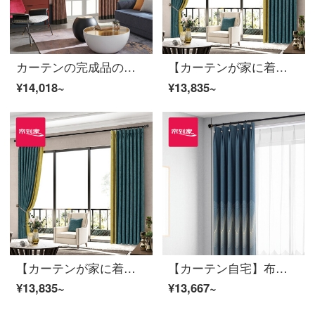
カーテンの完成品の高遮光ジャカードの軽奢底部にはカーテンを取り付けてカスタマイズします。金粉の世家の居間の寝室の床の窓は裏地LDC 20 SSC-48 Sフックを含みます。
【カーテンが家に着く】現代簡単カーテン製品の黒いシルク高遮光継ぎ手ポリエステルスティーブン定型化ジャカードLDC 20 SSC-74 Sフック/カーテンヘッドを含まない(高さ2.6メートル以内で変更可能)XLのカーテンセット/ダブルオープン(適用窓の幅4.1-1.4メートル)
¥14,018~
¥13,835~
【カーテンが家に着く】現代簡単カーテン製品の黒いシルク高遮光継ぎ手ポリエステルスティーブン定型化ジャカードLDC 20 SSC-74 Sフック/カーテンヘッドを含まない(高さ2.6メートル以内で変更可能)XLのカーテンセット/ダブルオープン(適用窓の幅4.1-1.4メートル)
【カーテン自宅】布芸カーテン完成品の青いダンスはシームレスに現代のジャカード高精密高遮光リビングルームの光豪華注文ダウン窓LDC 20 SSA-1601ホールを作る/カーテンヘッドを含まない(高さ2.6メートル以内で変更可能)XLのカーテンセット/ダブルオープン(適用窓幅3.5-4.1メートル)
¥13,835~
¥13,667~