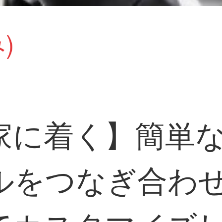
)
家に着く】簡単
ルをつなぎ合わ