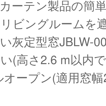
カーテン製品の簡
てリビングルームを
灰定型窓JBLW-00
(高さ2.6 m以内
オープン(適用窓幅2