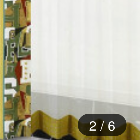
2
/
6