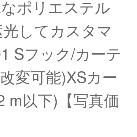
単なポリエステル
遮光してカスタマ
1 Sフック/カーテ
で改変可能)XSカー
 m以下)【写真価