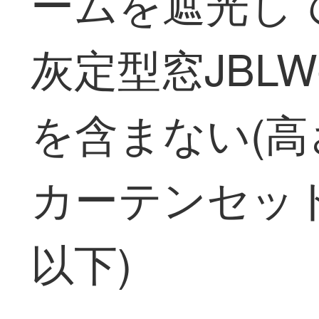
ームを遮光し
灰定型窓JBLW
を含まない(高さ
カーテンセット
以下)