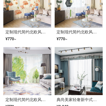
定制现代简约北欧风格窗帘ファブリック生地蓝色水彩植物花卉卧室客厅レース帘落地窗 B0861 窗レース-挂钩款 /米宽
定制现代简约北欧风格窗帘ファブリック生地蓝色水彩植物花卉卧室客厅レース帘落地窗 B0844 窗レース-挂钩款 /米宽
¥770~
¥770~
定制现代简约北欧风格窗帘ファブリック生地蓝色水彩植物花卉卧室客厅レース帘落地窗 B0055 窗レース-挂钩款 /米宽
典尚美家轻奢新中式定制卧室遮光カーテン生地 飘窗落地窗成品遮阳fy 水蓝拼浅灰色+水蓝花边 ファブリック生地79/米レース59/米 侧边68/条 帷幔168/米