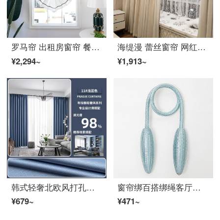
罗马帘 出租房窗帘 餐厅窗帘ins北欧风格纯色棉リネン窗帘卧室餐厅现代简约扇形罗马帘升降帘定制 #极简主义#藏蓝色花边 成品帘，每平米，含轨道
海缇漫 蕾丝窗帘 网红流行新款双层公主风女孩卧室客厅レース幔遮光ファブリック生地既製カーテン北欧简约 纯米双层(加厚ファブリック生地料） 2.5宽*2.7米高一片打孔款
¥2,294~
¥1,913~
韩式轻奢北欧风打孔挂钩纯色遮光拼接既製カーテン高遮光全黑窗帘ファブリック生地拉格免费寄样高端窗帘定制宽度一米单价 浅蓝色-11 挂钩款含加工每米价
窗帘绑百搭绑绳客厅欧式北欧风扭扭乐窗帘扣卧室 灰蓝色系 发10个
¥679~
¥471~