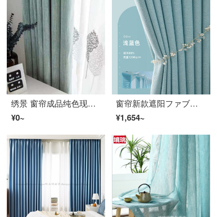
绣景 窗帘成品纯色现代北欧风格客厅卧室遮光窗帘棉リネン风格环保窗帘ファブリック生地 水蓝色 四爪钩款 宽2米*2.5米 1片
窗帘新款遮阳ファブリック生地全遮光北欧风简约现代客厅隔热挂钩落地窗卧室轻奢 浅蓝色 宽1x高2.7一片(挂钩式)
¥0~
¥1,654~