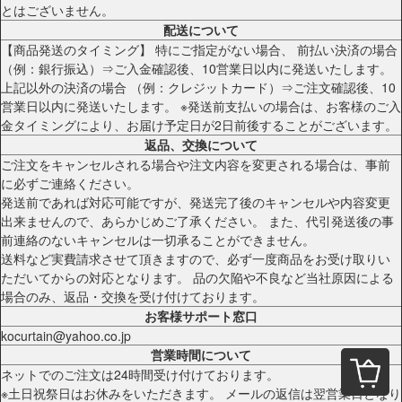
とはございません。
配送について
【商品発送のタイミング】 特にご指定がない場合、 前払い決済の場合
（例：銀行振込）⇒ご入金確認後、10営業日以内に発送いたします。
上記以外の決済の場合 （例：クレジットカード）⇒ご注文確認後、10
営業日以内に発送いたします。 ※発送前支払いの場合は、お客様のご入
金タイミングにより、お届け予定日が2日前後することがございます。
返品、交換について
ご注文をキャンセルされる場合や注文内容を変更される場合は、事前
に必ずご連絡ください。
発送前であれば対応可能ですが、発送完了後のキャンセルや内容変更
出来ませんので、あらかじめご了承ください。 また、代引発送後の事
前連絡のないキャンセルは一切承ることができません。
送料など実費請求させて頂きますので、必ず一度商品をお受け取りい
ただいてからの対応となります。 品の欠陥や不良など当社原因による
場合のみ、返品・交換を受け付けております。
お客様サポート窓口
kocurtain@yahoo.co.jp
営業時間について
ネットでのご注文は24時間受け付けております。
※土日祝祭日はお休みをいただきます。 メールの返信は翌営業日となり