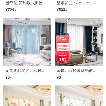
雅菲伦 简约欧式田园シェニール水溶绣花カーテン生地全屋定制客厅卧室镂空带遮光窗帘成品 盛夏光年蓝色款 レース帘加工好单价
皇家罗兰 シェニール窗帘 北欧风格 纯色拼接成品 莫兰迪色系 简约现代客厅卧室遮光ファブリック生地定制 莫兰迪-24湖蓝色
¥724~
¥533~
定制现代简约北欧风格窗帘ファブリック生地蓝色水彩植物花卉卧室客厅レース帘落地窗 B0054 窗レース-挂钩款 /米宽
金蝉北欧轻奢遮光窗帘挂钩成品简约现代卧室客厅大气拼接窗帘ファブリック生地 蓝色+灰色 【适用2.5-3.0米宽】帘高2.6米，韩褶，双开
¥0~
¥0~