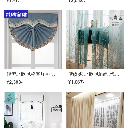
¥770~
¥3,048~
轻奢北欧风格客厅卧室餐厅飘窗简约扇形罗马帘升降遮光窗帘 梦之海-浅蓝色 平方米
梦缇妮 北欧风ins现代简约渐变绣花レース窗帘客厅卧室阳台レース成品帘白レース飘窗 璀璨レース-天青色 宽3.5米*高2.7米打孔款一片高可改
¥2,393~
¥1,067~