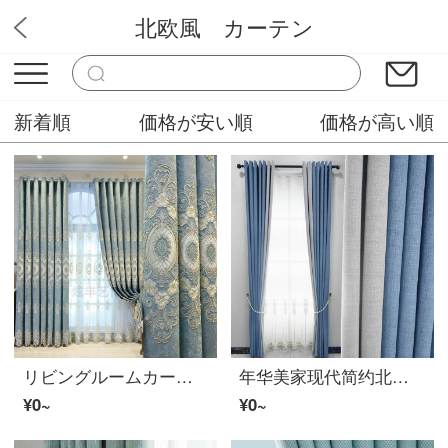
北欧風 カーテン
ミステリーカーテンショップ
新着順
価格が安い順
価格が高い順
リビングルームカーテン成品高档大气 轻奢 寝室のカーテン 遮光窗帘欧式大气定制客厅シェニール绣花窗帘成品卧室遮光落地窗飘 浅蓝色ファブリック生地帘挂钩款 1米*不加工
年华美家现代简约北欧风无缝拼接遮光加厚窗帘成品定制客厅卧室书房窗帘ファブリック生地 浅蓝色 ファブリック生地每米加工免费
¥0~
¥0~