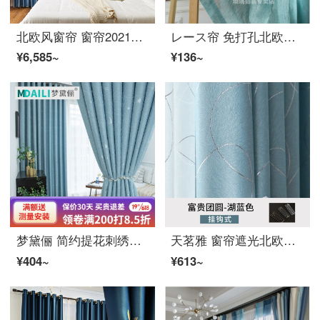
北欧风窗帘 窗帘2021年客厅现代简约轻奢遮光卧室定制ファブリック生地成品北欧风窗帘ファブリック生地 天蓝色 5米宽ファブリック生地*2.7米高【挂钩款】/双开(适用于2.0
レース帘 免打孔北欧风竹节リネン加厚レース帘客厅简易窗帘レース帘透光不透人出租房飘窗帘子 蓝色 宽0.7**高1.5 一片挂钩
¥6,585~
¥136~
梦黛俪 简约提花刺绣窗帘北欧星星加厚遮光窗帘成品遮阳隔热遮光客厅卧室飘窗定制窗帘ファブリック生地 提花款A-蓝色 定制每米价格( 挂钩款加工)
天茗雅 窗帘遮光北欧风简约现代遮光隔涤纶加厚窗帘ファブリック生地客厅卧室轻奢成品遮阳 富贵团圆-湖蓝色【挂钩】 宽1.5*高2.0【1片】
¥404~
¥613~