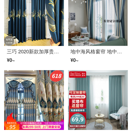
三巧 2020新款加厚贵妃缎百合绣花窗帘轻奢新中式 简约北欧风客厅寝室のカーテン成品可定制 蓝色ファブリック生地-打孔 1片2.8米宽2.7米高(免费改高)
地中海风格窗帘 地中海渐变色条纹窗帘遮光印花窗帘ファブリック生地客厅卧室北欧风格遮阳窗帘 蓝色 一米ファブリック生地
¥0~
¥0~