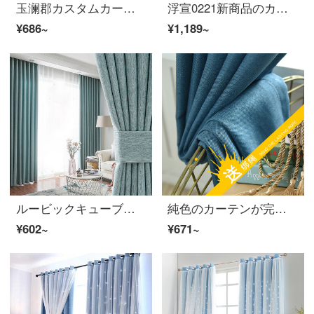
玉澜郡カスタムカーテンの仕上がりは簡単です。現代北欧風の星の形は透き通っています。暖かい韓国式のドトーンネットの赤いレンタルルームの二階建ての日焼け止めカーテンの遮光寝室の少女の二階建ての星の灰色の2.0幅*2.7の高さを調整できます。
浮宣0221新商品のカーテンカートゥーンの刺繍を組み合わせて色を注文して子供部屋の青い新型の遮光布の断熱小魚イルカのカーテンに一メートルの価格/穴あけ加工
¥686~
¥1,189~
ルービックキューブ遮光現代カーテン製品は北欧スタイルのオーダーメイドリビングルーム書斎の窓から床に落ちた綿麻*婉清-3207-ネイビー1メートルのオーダーメイド価格
純色のカーテンが完成品のリビングルームのバルコニーのカーテンが付いています。全シェードが部屋のカーテンの布地をレンタルします。青い幅2.5*高い2.0 m-フック加工-1枚
¥602~
¥671~