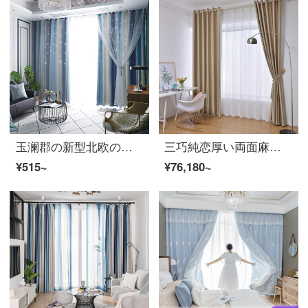
玉澜郡の新型北欧の透かし星寝室の遮光完成品の翻り窓のリビングルームの二階建てins 2019少女ネットの赤いカーテンのグラデーションの青い幅が1.5メートル高い2.7のホックは一つです。
三巧純恋厚い両面麻の両面同色簡約現代北欧風全遮光リビングルームのカーテンカーキ色-ホックセット(竿+布のカーテン+取り付け)18の窓
¥515~
¥76,180~