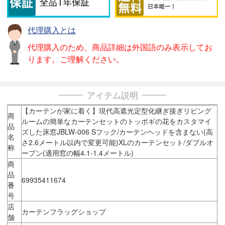
代理購入とは
代理購入のため、商品詳細は外国語のみ表示してお
ります。ご理解ください。
アイテム説明
【カーテンが家に着く】現代高遮光定型化継ぎ接ぎリビング
商
ルームの簡単なカーテンセットのトッポギの花をカスタマイ
品
ズした床窓JBLW-006 Sフック/カーテンヘッドを含まない(高
名
さ2.6メートル以内で変更可能)XLのカーテンセット/ダブルオ
称
ープン(適用窓の幅4.1-1.4メートル)
商
品
69935411674
番
号
店
カーテンフラッグショップ
舗