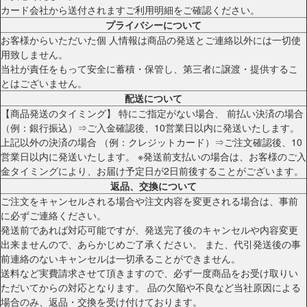
カード会社から送付されますご利用明細をご確認ください。
プライバシーについて
お客様からいただいた個 人情報は商品の発送とご連絡以外には一切使
用致しません。
当社が責任をもって安全に蓄積・保管し、第三者に譲渡・提供するこ
とはございません。
配送について
【商品発送のタイミング】 特にご指定がない場合、 前払い決済の場合
（例：銀行振込）⇒ご入金確認後、10営業日以内に発送いたします。
上記以外の決済の場合 （例：クレジットカード）⇒ご注文確認後、10
営業日以内に発送いたします。 ※発送前支払いの場合は、お客様のご入
金タイミングにより、お届け予定日が2日前後することがございます。
返品、交換について
ご注文をキャンセルされる場合や注文内容を変更される場合は、事前
に必ずご連絡ください。
発送前であれば対応可能ですが、発送完了後のキャンセルや内容変更
出来ませんので、あらかじめご了承ください。 また、代引発送後の事
前連絡のないキャンセルは一切承ることができません。
送料など実費請求させて頂きますので、必ず一度商品をお受け取りい
ただいてからの対応となります。 品の欠陥や不良など当社原因による
場合のみ、返品・交換を受け付けております。