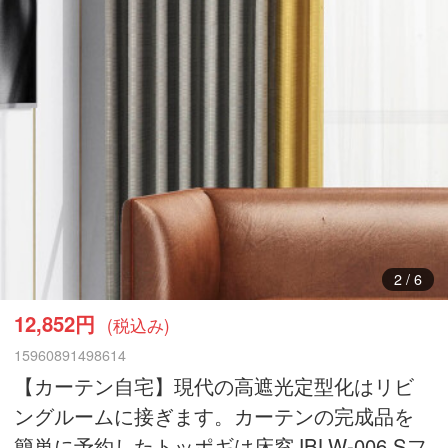
3
/
6
12,852円
(税込み)
15960891498614
【カーテン自宅】現代の高遮光定型化はリビ
ングルームに接ぎます。カーテンの完成品を
簡単に予約したトッポギは床窓JBLW-006 Sフ