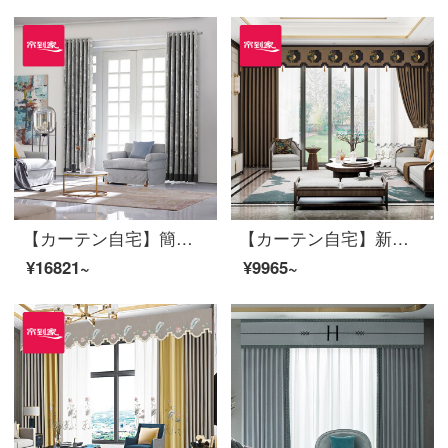
【カーテン自宅】簡単に高い遮光ジャカードカスタムカーテン製品ペガソリビングルーム書斎現代上下連結定型カーテンLDC 20 SSC-4401 Sフック/カーテンなし(高さ2.6 m以内で変更可能)XLカーテンセット/ダブルオープン(適用窓幅4.1-4.4 m)
【カーテン自宅】新中国式高精密ブラインドカスタムリビングルームの床の窓の上に、純色のカーテンの完成品の高遮光LDC 20 SSB-0601 Sフック/カーテンヘッドを含まない(高2.6 m以内で変更可能)XLブラインドセット/ダブルオープン(適用窓幅3.5-4.1 m)
¥16821~
¥9965~