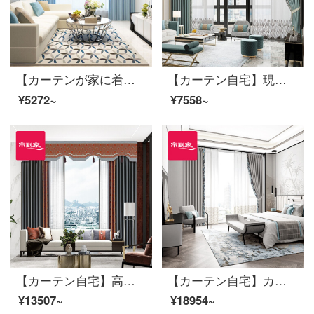
【カーテンが家に着く】簡単に高い遮光カーテンの完成品オーウェン麻のリビングルーム現代定型化純色高精密書斎のカーテンカスタム設置LDC 20 SSA-2703 Sフック/カーテンなし（高さ2.6メートル以内で変更可能）Mカーテンセット/ダブルオープン（適用窓幅2.5-2.9メートル）
【カーテン自宅】現代北欧カーテン完成品高精密カスタム純色ステッチ自然木の葉のカーテン高遮光リビングルームの床の窓LDC 20 SSB-0501 Sフック/カーテンなし(高さ2.6 m以内で変更可能)Sカーテンセット/ダブルオープン(適用窓幅2-2.6 m)
¥5272~
¥7558~
【カーテン自宅】高遮光の新中国風秋扇舞綿麻提花リビングルームの床にある窓のカーテンの完成品三相定型化には、裏地LDC 20 FWC-Sフック/カーテンなし(高さ2.6メートル以内で変更可能)XLのカーテンのセット/ダブルオープン(適用窓の幅4.1-4.4メートル)があります。
【カーテン自宅】カーテン製品の新商品は簡単で高遮光現代定型化ジャカード書斎のリビングルームにはライニングLDC 20 SSB-2001 Sフック/カーテンヘッドなし(高さ2.6 m以内で変更可能)XLのカーテンセット/ダブルオープン(適用窓幅3.5-4.1 m)があります。
¥13507~
¥18954~