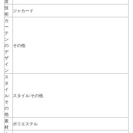
度
技
ジャカード
術
カ
ー
テ
ン
の
その他
デ
ザ
イ
ン
ス
タ
イ
ル:
スタイル:その他
そ
の
他
素
ポリエステル
材