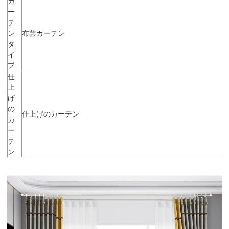
カ
ー
テ
ン
布芸カーテン
タ
イ
プ
仕
上
げ
の
仕上げのカーテン
カ
ー
テ
ン