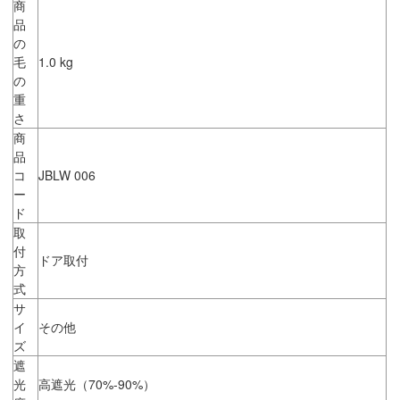
商
品
の
毛
1.0 kg
の
重
さ
商
品
コ
JBLW 006
ー
ド
取
付
ドア取付
方
式
サ
イ
その他
ズ
遮
光
高遮光（70%-90%）