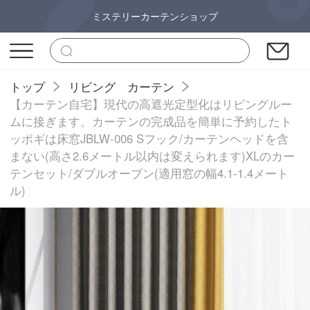
ミステリーカーテンショップ
トップ
リビング カーテン
【カーテン自宅】現代の高遮光定型化はリビングルー
ムに接ぎます。カーテンの完成品を簡単に予約したト
ッポギは床窓JBLW-006 Sフック/カーテンヘッドを含
まない(高さ2.6メートル以内は変えられます)XLのカー
テンセット/ダブルオープン(適用窓の幅4.1-1.4メート
ル)