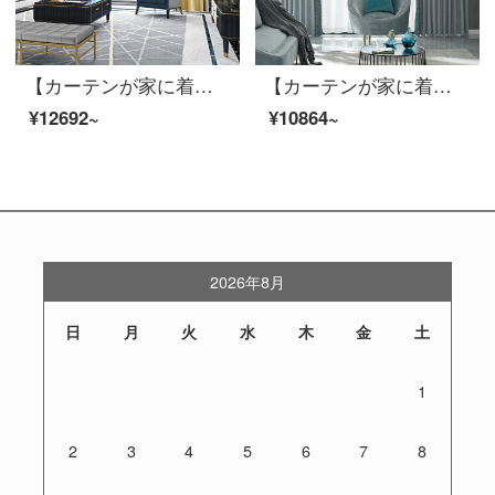
【カーテンが家に着く】新中国式の高遮光定型は湯円カレーリビングルームのカーテン完成品の高精密ジャカードカスタム床窓JBLW-010 Sフック/カーテンヘッドを含まない(高さ2.6メートル以内で変更可能)XLのカーテンセット/ダブルオープン(適用窓幅3.2-3.5メートル)
【カーテンが家に着く】カーテン製品の光豪華高遮光ジャカードの拡散林壁透綴定型化ポリエステルリビングルームの近代的な注文ダウン窓JBLW 016 Sフック/カーテンヘッドを含まない(高2.6メートル以内で変更可能)XLのカーテンセット/ダブルオープン(適用窓の幅4.1-1.4メートル)
¥12692~
¥10864~
2026年8月
日
月
火
水
木
金
土
1
2
3
4
5
6
7
8