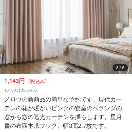
5
/
6
1,143円
(税込み)
16189313565463
ノロウの新商品の簡単な予約です。現代カー
テンの花が暖かいピンクの寝室のベランダの
窓から窓の遮光カーテンを揺らします。星月
青の布四本爪フック。幅3高2.7枚です。