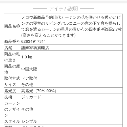
アイテム説明
ノロウ新商品予約現代カーテンの花を咲かせる暖かいピ
ンクの寝室のリビングバルコニーの窓の下で窓を揺らし
商品名称
て窓を遮るカーテンの星月の青い布の四本爪-幅3高2.7枚
(高さを変えることができます)
商品番号
62634917311
店舗
諾羅家紡旗艦店
商品の毛
1.0 kg
の重さ
商品の産
中国大陸
地
取付方式
ドア取付
サイズ
その他
遮光度
高遮光（70%-90%）
技術
ジャカード
カーテン
のデザイ
その他
ン
スタイル
シンプル