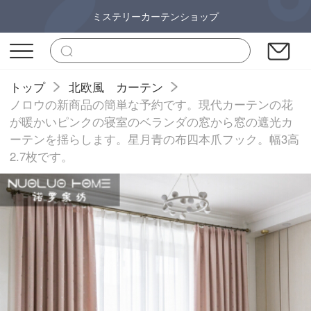
ミステリーカーテンショップ
トップ
北欧風 カーテン
ノロウの新商品の簡単な予約です。現代カーテンの花
が暖かいピンクの寝室のベランダの窓から窓の遮光カ
ーテンを揺らします。星月青の布四本爪フック。幅3高
2.7枚です。