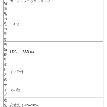
カーテンフラッグショップ
舗
商
品
の
毛
1.0 kg
の
重
さ
商
品
LDC 20 SSB-03
番
号
取
付
ドア取付
方
式
サ
イ
その他
ズ
遮
光
高遮光（70%-90%）