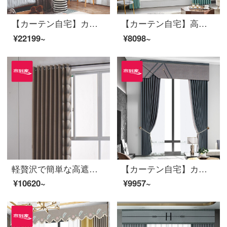
【カーテン自宅】カーテン製品の子供用アニメの高遮光定型カーテン現代継ぎ手の高精密リビングルームの床の窓LDC 20 SSB-1401ホールを開ける/カーテンヘッドを含まない(高さ2.6メートル以内で変更可能)XLのカーテンセット/ダブルオープン(適用窓の幅3.5-4.1メートル)
【カーテン自宅】高遮光定型リビングルームの床窓、テキーラのポリエステルカーテンの完成品をつなぎ合わせてカスタマイズしてLDC 20 SSC-69 Sフック/カーテンヘッドを含まない(高さ2.6 m以内で変更可能)Lのカーテンセット/ダブルオープン(適用窓幅2.9-3.2 m)
¥22199~
¥8098~
軽贅沢で簡単な高遮光テーピングカーテン完成品上海灘リビングルームの床のカーテンにLDC 20 SSC-70タップを取り付ける/カーテンヘッドを含まない(高さ2.6 m以内は変更可能)XLのカーテンセット/ダブルオープン(適用窓の幅は4.1-1.4 m)
【カーテン自宅】カーテン製品の高遮光定型化窓リビングルームの木芋香2020新型高精密つなぎ合わせ特注LDC 20 FWC-110 Sフック/カーテンヘッドなし(高さ2.6 m以内で改変可能)XLブラインドセット/ダブルオープン(適用窓幅3.2-3.5 m)
¥10620~
¥9957~