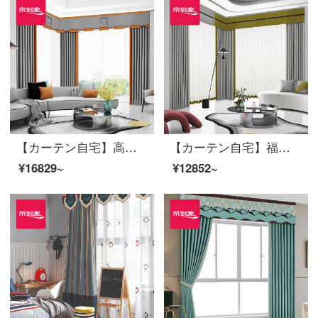
【カーテン自宅】高遮光リビングルームのシェニールの花型定型化のためにカーテンを軽くしてセットする/ダブルオープン(適用窓の幅は4.1-4.4メートル)
【カーテン自宅】福園高遮光高精密定型化継ぎ接ぎリビングルームの軽奢なカーテンの完成品を花に見立てて制定した床窓JBLW-Sフック/カーテンヘッドを含まない(高さ2.6 m以内で改変可能)XLのカーテンセット/ダブルオープン(適用窓の幅4.1-1.4メートル)
¥16829~
¥12852~