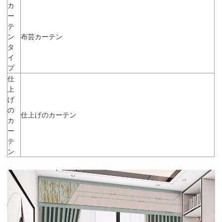
カ
ー
テ
ン
布芸カーテン
タ
イ
プ
仕
上
げ
の
仕上げのカーテン
カ
ー
テ
ン