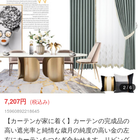
3
/
6
7,207円
(税込み)
15960892218645
【カーテンが家に着く】カーテンの完成品の
高い遮光率と純情な歳月の純度の高い金の左
右にカーテンをつなぎ合わせます。リビング