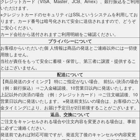
クレジットカード（VISA、Master、JCB、Amex）、銀行振込をご利用
いただけます。
※クレジットカードのセキュリティはSSLというシステムを利用してお
ります。カード番号は暗号化されて安全に送信されますので、どうぞ
ご安心ください。
カード会社から送付されますご利用明細をご確認ください。
プライバシーについて
お客様からいただいた個 人情報は商品の発送とご連絡以外には一切使
用致しません。
当社が責任をもって安全に蓄積・保管し、第三者に譲渡・提供するこ
とはございません。
配送について
【商品発送のタイミング】 特にご指定がない場合、 前払い決済の場合
（例：銀行振込）⇒ご入金確認後、10営業日以内に発送いたします。
上記以外の決済の場合 （例：クレジットカード）⇒ご注文確認後、10
営業日以内に発送いたします。 ※発送前支払いの場合は、お客様のご入
金タイミングにより、お届け予定日が2日前後することがございます。
返品、交換について
ご注文をキャンセルされる場合や注文内容を変更される場合は、事前
に必ずご連絡ください。
発送前であれば対応可能ですが、発送完了後のキャンセルや内容変更