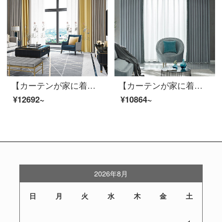
【カーテンが家に着く】新中国式の高遮光定型は湯円カレーリビングルームのカーテン完成品の高精密ジャカードカスタム床窓JBLW-010 Sフック/カーテンヘッドを含まない(高さ2.6メートル以内で変更可能)XLのカーテンセット/ダブルオープン(適用窓幅3.2-3.5メートル)
【カーテンが家に着く】カーテン製品の光豪華高遮光ジャカードの拡散林壁透綴定型化ポリエステルリビングルームの近代的な注文ダウン窓JBLW 016 Sフック/カーテンヘッドを含まない(高2.6メートル以内で変更可能)XLのカーテンセット/ダブルオープン(適用窓の幅4.1-1.4メートル)
¥12692~
¥10864~
2026年8月
日
月
火
水
木
金
土