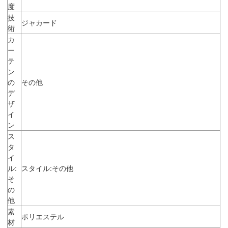
度
技
ジャカード
術
カ
ー
テ
ン
の
その他
デ
ザ
イ
ン
ス
タ
イ
ル:
スタイル:その他
そ
の
他
素
ポリエステル
材