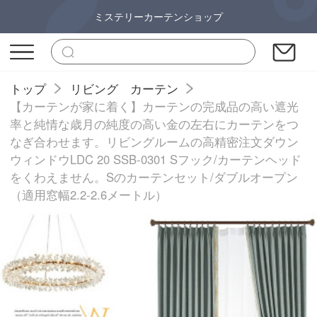
ミステリーカーテンショップ
トップ
リビング カーテン
【カーテンが家に着く】カーテンの完成品の高い遮光
率と純情な歳月の純度の高い金の左右にカーテンをつ
なぎ合わせます。リビングルームの高精密注文ダウン
ウィンドウLDC 20 SSB-0301 Sフック/カーテンヘッド
をくわえません。Sのカーテンセット/ダブルオープン
（適用窓幅2.2-2.6メートル）