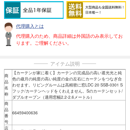
代理購入とは
代理購入のため、商品詳細は外国語のみ表示してお
ります。ご理解ください。
アイテム説明
【カーテンが家に着く】カーテンの完成品の高い遮光光と純
商
色の歳月の純度の高い純度の金の左右にカーテンをつなぎ合
品
わせます。リビングルームは高精密に窓LDC 20 SSB-0301 S
名
フック/カーテンヘッドをくわえません。Sのカーテンセット/
称
ダブルオープン（適用窓幅2.2-2.6メートル）
商
品
66459400636
番
号
店