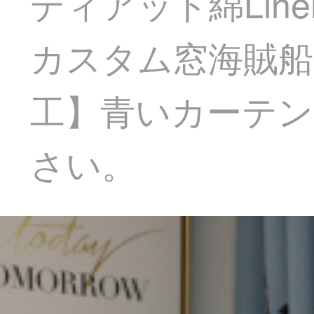
ディアット綿Li
カスタム窓海賊船
工】青いカーテ
さい。