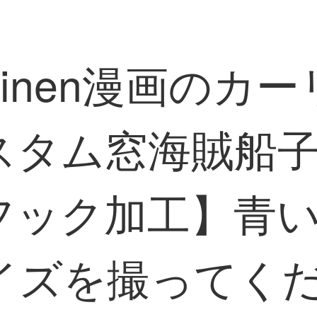
inen漫画のカ
スタム窓海賊船
フック加工】青
イズを撮ってく