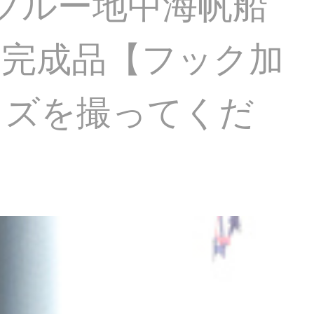
グブルー地中海帆船
室完成品【フック加
イズを撮ってくだ