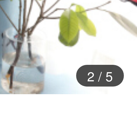
2
/
5