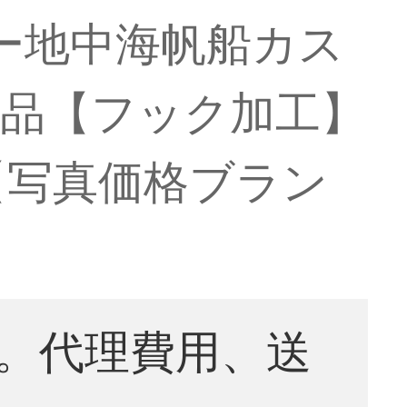
ルー地中海帆船カス
成品【フック加工】
【写真価格ブラン
。代理費用、送