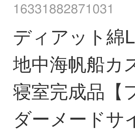
16331882871031
ディアット綿L
地中海帆船カ
寝室完成品【
ダーメードサ