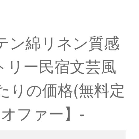
ーテン綿リネン質感
トリー民宿文芸風
たりの価格(無料定
オファー】-