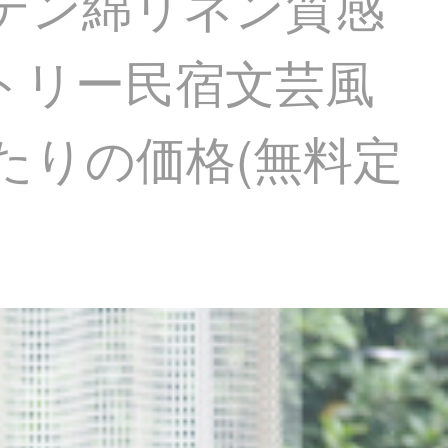
ーテン綿リネン質感
トリー民宿文芸風
たりの価格(無料定