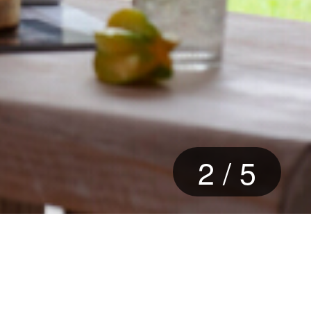
3
/
5