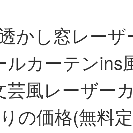
性透かし窓レー
ルカーテンins
文芸風レーザー
りの価格(無料