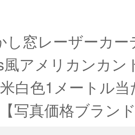
透かし窓レーザーカ
ns風アメリカンカン
米白色1メートル当
)【写真価格ブランド