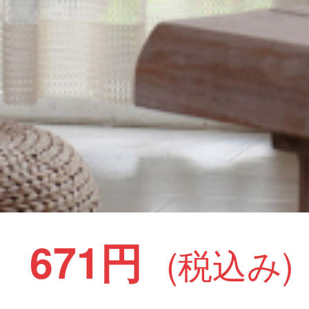
671円
(税込み)