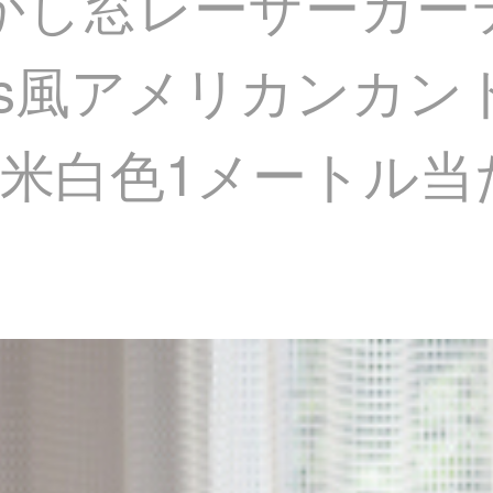
透かし窓レーザーカ
ns風アメリカンカン
米白色1メートル当