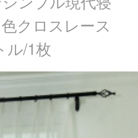
ンシンプル現代寝
白色クロスレース
ル/1枚