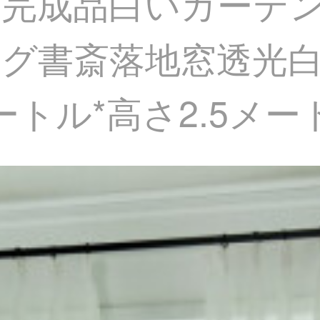
完成品白いカーテ
グ書斎落地窓透光
トル*高さ2.5メート