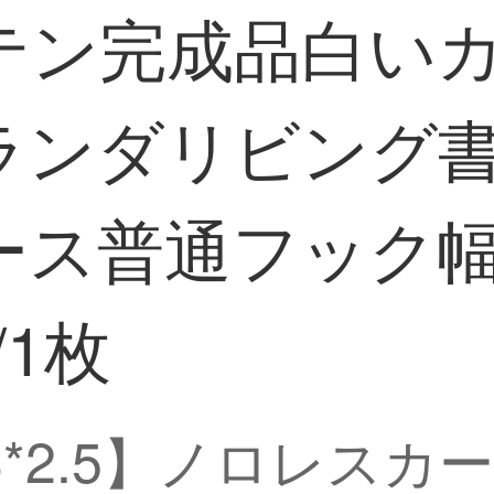
テン完成品白い
ランダリビング
ース普通フック幅
/1枚
.5 3*2.5】ノロレ