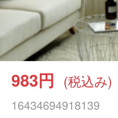
983円
(税込み)
16434694918139