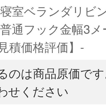
寝室ベランダリビ
普通フック金幅3メー
見積価格評価】-
るのは商品原価です
わせください