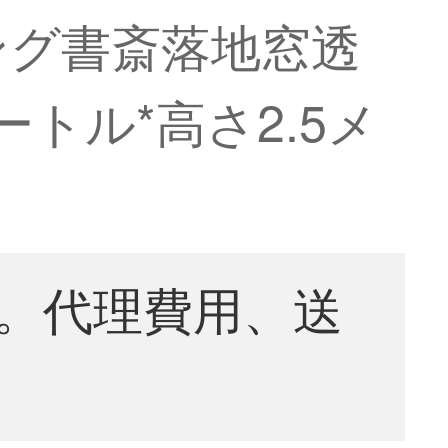
ング書斎落地窓透
トル*高さ2.5メ
。代理費用、送