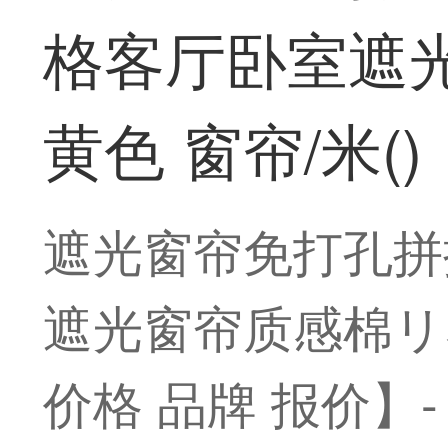
格客厅卧室遮
黄色 窗帘/米()
遮光窗帘免打孔拼
遮光窗帘质感棉リネ
价格 品牌 报价】-