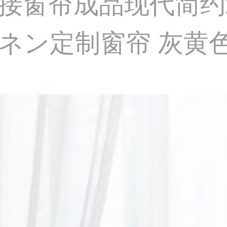
接窗帘成品现代简约
ン定制窗帘 灰黄色 