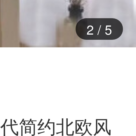
2
/
5
现代简约北欧风