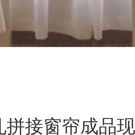
孔拼接窗帘成品