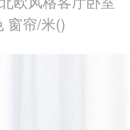
北欧风格客厅卧室
窗帘/米()