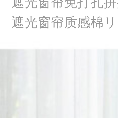
遮光窗帘免打孔拼
遮光窗帘质感棉リネ