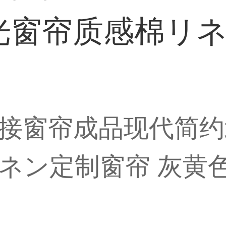
光窗帘质感棉リネ
接窗帘成品现代简约
ン定制窗帘 灰黄色 