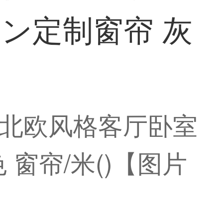
ン定制窗帘 灰
北欧风格客厅卧室
窗帘/米()【图片