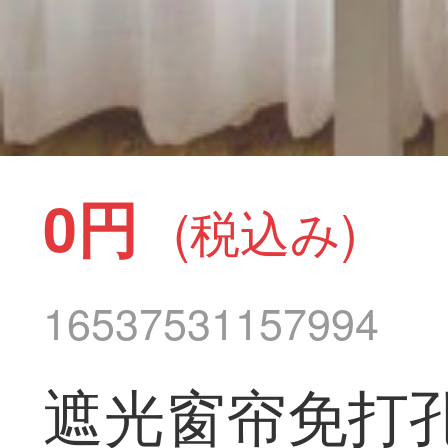
0円
(税込み)
16537531157994
遮光窗帘免打