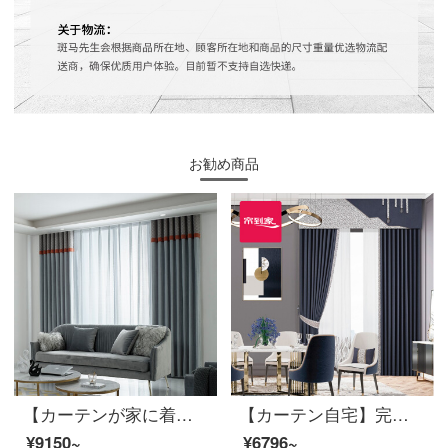
お勧め商品
【カーテンが家に着く】軽奢で絶色の双嬌高遮光カスタムジャカードカーテン製品ポリエステルリビングルームの現代床の窓をつなぎ合わせて定型化JBLW 017 Sフック/カーテンヘッドを含まない(高さ2.6メートル以内で改変可能)Sカーテンセット/ダブルオープン(適用窓幅2-2.6メートル)
【カーテン自宅】完成品のカーテン現代高遮光のカーテンのつなぎ合わせが簡単でファッション的で、高精密ジャカードカスタムリビングルームの床の窓LDC 20 SSB-0801 Sフック/カーテンなし（高さ2.6メートル以内で変更可能）Sのカーテンセット/ダブルオープン（適用窓幅2-2.6メートル）
¥9150~
¥6796~