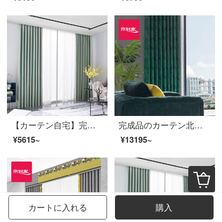
【カーテン自宅】完成品のカーテン遮光布リビングルームのひびが簡単で高精密で現代的に定型化された純色のカーテンをカスタマイズしてLDC 20 FC-126少女緑Sフックを取り付ける。
完成品のカーテン北欧高遮光現代カスタマイズ迷野の魔法使いポリエステルの布のカーテン花リビングルームの床面合わせ窓LDC 20 SSC-72ノック/カーテンなし(高さ2.6メートル以内で変更可能)XLのカーテンセット/ダブルオープン(適用窓の幅4.1-1.4メートル)
¥5615~
¥13195~
カートに入れる
購入