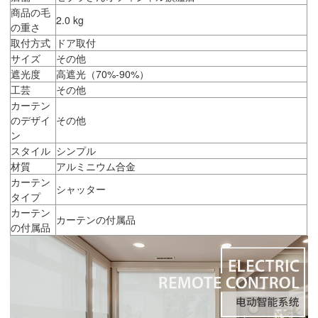
商品の毛
2.0 kg
の重さ
取付方式
ドア取付
サイズ
その他
遮光度
高遮光（70%-90%）
工芸
その他
カーテン
のデザイ
その他
ン
スタイル
シンプル
材質
アルミニウム合金
カーテン
シャッター
タイプ
カーテン
カーテンの付属品
の付属品