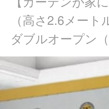
【カーテンが家に
（高さ2.6メート
ダブルオープン（適