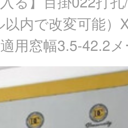
入る】百掛022打孔
ル以内で改変可能）X
用窓幅3.5-42.2