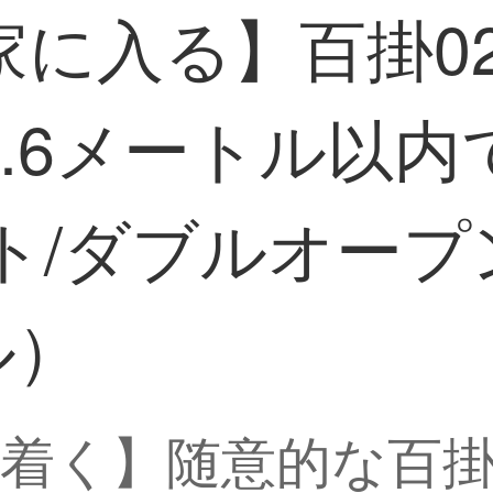
に入る】百掛02
.6メートル以内
ト/ダブルオープ
ル）
着く】随意的な百掛0