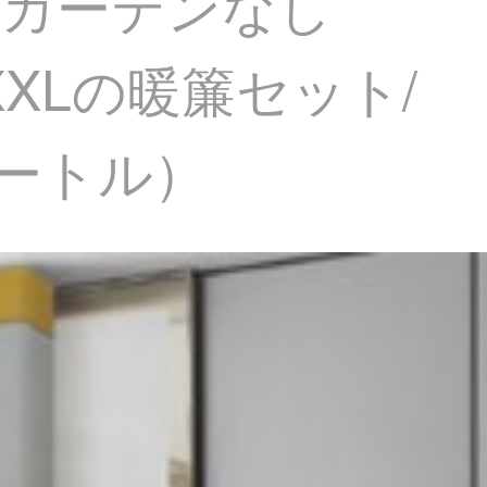
/カーテンなし
XLの暖簾セット/
メートル）