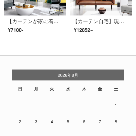
【カーテンが家に着く】カーテン製品のブラインドロマンチック田園客間寝室シームレスにシェニールの高い遮光窓LDC 20 SSA-0101 Sフック（高さ2.6メートル以内で変更可能）Sブラインドセット/ダブルオープン（適用窓幅2-2.6メートル）
【カーテン自宅】現代の高遮光定型化はリビングルームに接ぎます。カーテンの完成品を簡単に予約したトッポギは床窓JBLW-006 Sフック/カーテンヘッドを含まない(高さ2.6メートル以内は変えられます)XLのカーテンセット/ダブルオープン(適用窓の幅4.1-1.4メートル)
¥7100~
¥12852~
2026年8月
日
月
火
水
木
金
土
1
2
3
4
5
6
7
8