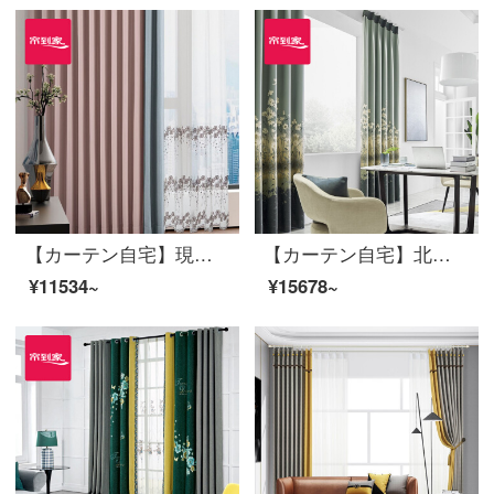
【カーテン自宅】現代簡単な仕上げのカーテンの高遮光純色少女パウダーの左右にはカーテンが付いています。リビングルームのカスタマイズ窓LDC 20 SSB-0201ノック/カーテンヘッドが含まれていません。（高さ2.6メートル以内で変更できます。）Lカーテンのセット/ダブルオープン（適用窓幅2.9-3.2メートル）
【カーテン自宅】北欧シームレスに新商品のカーテンをつなぎ、高精密カーテン製品の高遮光リビングルームで床窓LDC 20 SSA-1701 Sフック/カーテンヘッドなし(高さ2.6 m以内で変更可能)XLのカーテンセット/ダブルオープン(適用窓幅3.5-4.1 m)
¥11534~
¥15678~