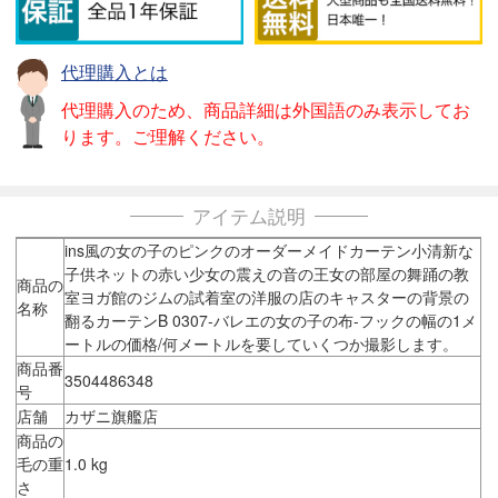
代理購入とは
代理購入のため、商品詳細は外国語のみ表示してお
ります。ご理解ください。
アイテム説明
ins風の女の子のピンクのオーダーメイドカーテン小清新な
子供ネットの赤い少女の震えの音の王女の部屋の舞踊の教
商品の
室ヨガ館のジムの試着室の洋服の店のキャスターの背景の
名称
翻るカーテンB 0307-バレエの女の子の布-フックの幅の1メ
ートルの価格/何メートルを要していくつか撮影します。
商品番
3504486348
号
店舗
カザニ旗艦店
商品の
毛の重
1.0 kg
さ