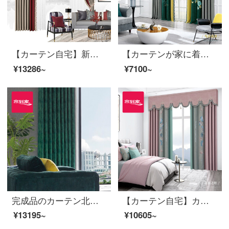
【カーテン自宅】新中国風のカーテン半遮光高精密ジャカード梅の花のカーテンをつなぎ合わせたリビングルームの床の窓LDC 20 SSB-2101 Sフック/カーテンヘッドを含まない(高さ2.6 m以内で改変可能)XLのカーテンセット/ダブルオープン(適用窓幅3.5-4.1 m)
【カーテンが家に着く】カーテン製品のブラインドロマンチック田園客間寝室シームレスにシェニールの高い遮光窓LDC 20 SSA-0101 Sフック（高さ2.6メートル以内で変更可能）Sブラインドセット/ダブルオープン（適用窓幅2-2.6メートル）
¥13286~
¥7100~
完成品のカーテン北欧高遮光現代カスタマイズ迷野の魔法使いポリエステルの布のカーテン花リビングルームの床面合わせ窓LDC 20 SSC-72ノック/カーテンなし(高さ2.6メートル以内で変更可能)XLのカーテンセット/ダブルオープン(適用窓の幅4.1-1.4メートル)
【カーテン自宅】カーテン完成品ロマンチック田園シームレスに布のカーテンをつないで、日除けのリビングルームの純色の大花雪尼爾高遮光カスタム床の窓LDC 20 SSA-0644 Sフック/カーテンヘッドを含まない(高さ2.6 m以内で変更可能)XLのカーテンセット/ダブルオープン(適用窓幅3.5-4.1 m)
¥13195~
¥10605~