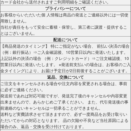
カード会社から送付されますご利用明細をご確認ください。
プライバシーについて
お客様からいただいた個 人情報は商品の発送とご連絡以外には一切使
用致しません。
当社が責任をもって安全に蓄積・保管し、第三者に譲渡・提供するこ
とはございません。
配送について
【商品発送のタイミング】 特にご指定がない場合、 前払い決済の場合
（例：銀行振込）⇒ご入金確認後、10営業日以内に発送いたします。
上記以外の決済の場合 （例：クレジットカード）⇒ご注文確認後、10
営業日以内に発送いたします。 ※発送前支払いの場合は、お客様のご入
金タイミングにより、お届け予定日が2日前後することがございます。
返品、交換について
ご注文をキャンセルされる場合や注文内容を変更される場合は、事前
に必ずご連絡ください。
発送前であれば対応可能ですが、発送完了後のキャンセルや内容変更
出来ませんので、あらかじめご了承ください。 また、代引発送後の事
前連絡のないキャンセルは一切承ることができません。
送料など実費請求させて頂きますので、必ず一度商品をお受け取りい
ただいてからの対応となります。 品の欠陥や不良など当社原因による
場合のみ、返品・交換を受け付けております。