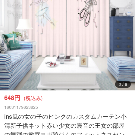
3
/
6
648円
(税込み)
16031179623825
ins風の女の子のピンクのカスタムカーテン小
清新子供ネット赤い少女の震音の王女の部屋
の舞踊の教室ヨガ館ジムのフィットネスセン