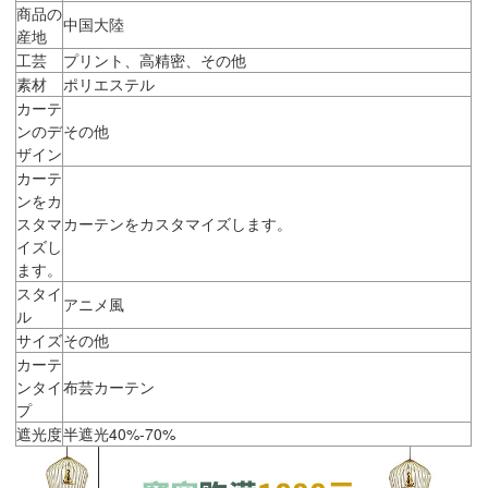
商品の
中国大陸
産地
工芸
プリント、高精密、その他
素材
ポリエステル
カーテ
ンのデ
その他
ザイン
カーテ
ンをカ
スタマ
カーテンをカスタマイズします。
イズし
ます。
スタイ
アニメ風
ル
サイズ
その他
カーテ
ンタイ
布芸カーテン
プ
遮光度
半遮光40%-70%