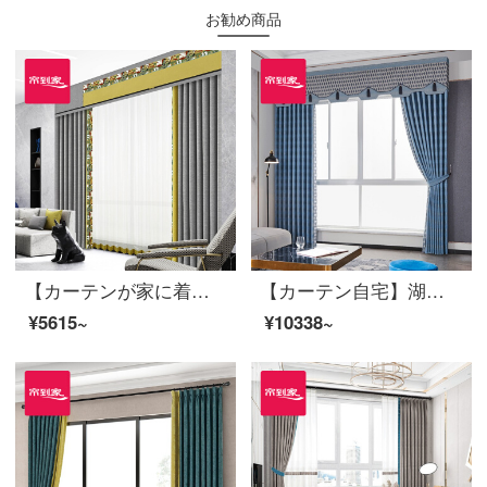
お勧め商品
【カーテンが家に着く】簡単なカーテン製品のポリエステルをつなぎ合わせてリビングルームを遮光してカスタマイズします。面白い灰定型窓JBLW-001 Sフック/カーテンヘッドを含まない(高さ2.6 m以内で変更可能)XSのカーテンセット/ダブルオープン(適用窓幅2 m以下)
【カーテン自宅】湖の光オーダーメイドリビングルームの高遮光窓高精密ジャカード定型カーテンの完成品をつなぎ合わせてLDC 20 FWC-Sフック/カーテンヘッドを含まない(高さ2.6 m以内で改変可能)Lカーテンのセット/ダブルオープン(適用窓幅2.9-3.2 m)
¥5615~
¥10338~