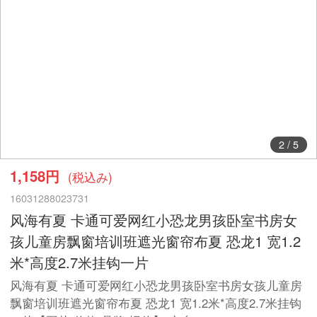
2
/
5
1,158円
(税込み)
16031288023731
风海有夏 卡通可爱网红小恐龙男孩卧室书房女
孩儿童房飘窗培训班遮光窗帘布夏 恐龙1 宽1.2
米*高度2.7米挂钩一片
风海有夏 卡通可爱网红小恐龙男孩卧室书房女孩儿童房
飘窗培训班遮光窗帘布夏 恐龙1 宽1.2米*高度2.7米挂钩