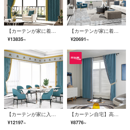
【カーテンが家に着く】現代簡単カーテン製品の黒いシルク高遮光継ぎ手ポリエステルスティーブン定型化ジャカードLDC 20 SSC-74 Sフック/カーテンヘッドを含まない(高さ2.6メートル以内で変更可能)XLのカーテンセット/ダブルオープン(適用窓の幅4.1-1.4メートル)
【カーテンが家に着く】簡単で軽い豪華カーテン製品定型化高精密リビングルーム半遮光カスタムカーテンLDC 20 SSB-1601 Sフック/カーテンなし（高さ2.6 m以内で改変可能）XLカーテンセット/ダブルオープン（適用窓幅3.5-4.1 m）
¥13835~
¥20691~
【カーテンが家に入る】百掛022打孔/カーテンなし（高さ2.6メートル以内で改変可能）XXXXのカーテンセット/ダブルオープン（適用窓幅3.5-4.1メートル）
【カーテン自宅】高遮光カーテン完成品現代定型化イングランドのジャカードカーテンカーテンのドッキングポリエステル綿カスタムブラインドLDC 20 SSC-51 Sフック/カーテンヘッドを含まない(高さ2.6 m以内で変更可能)Lカーテンのセット/ダブルオープン(適用窓幅2.9-3.2 m)
¥12197~
¥8776~