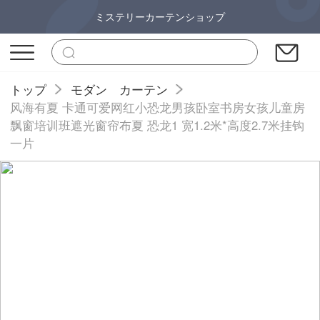
ミステリーカーテンショップ
トップ
モダン カーテン
风海有夏 卡通可爱网红小恐龙男孩卧室书房女孩儿童房
飘窗培训班遮光窗帘布夏 恐龙1 宽1.2米*高度2.7米挂钩
一片