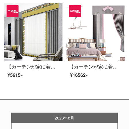
【カーテンが家に着く】簡単なカーテン製品のポリエステルをつなぎ合わせてリビングルームを遮光してカスタマイズします。面白い灰定型窓JBLW-001 Sフック/カーテンヘッドを含まない(高さ2.6 m以内で変更可能)XSのカーテンセット/ダブルオープン(適用窓幅2 m以下)
【カーテンが家に着く】カーテン製品の新中国式高遮光カスタムリビングルームの振り付け時間テリレン花式書斎は布のカーテンLDC 20 SSA-4101 Sフックに接続します。
¥5615~
¥16562~
2026年8月