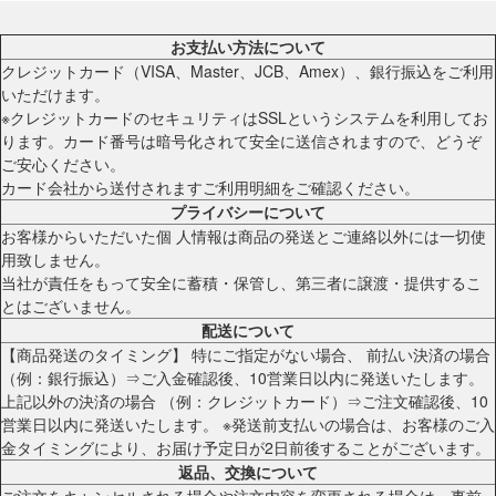
お支払い方法について
クレジットカード（VISA、Master、JCB、Amex）、銀行振込をご利用
いただけます。
※クレジットカードのセキュリティはSSLというシステムを利用してお
ります。カード番号は暗号化されて安全に送信されますので、どうぞ
ご安心ください。
カード会社から送付されますご利用明細をご確認ください。
プライバシーについて
お客様からいただいた個 人情報は商品の発送とご連絡以外には一切使
用致しません。
当社が責任をもって安全に蓄積・保管し、第三者に譲渡・提供するこ
とはございません。
配送について
【商品発送のタイミング】 特にご指定がない場合、 前払い決済の場合
（例：銀行振込）⇒ご入金確認後、10営業日以内に発送いたします。
上記以外の決済の場合 （例：クレジットカード）⇒ご注文確認後、10
営業日以内に発送いたします。 ※発送前支払いの場合は、お客様のご入
金タイミングにより、お届け予定日が2日前後することがございます。
返品、交換について
ご注文をキャンセルされる場合や注文内容を変更される場合は、事前