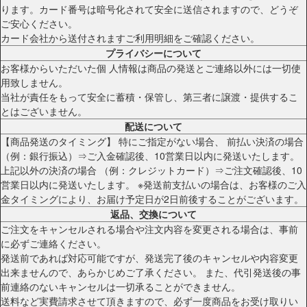
ります。カード番号は暗号化されて安全に送信されますので、どうぞ
ご安心ください。
カード会社から送付されますご利用明細をご確認ください。
プライバシーについて
お客様からいただいた個 人情報は商品の発送とご連絡以外には一切使
用致しません。
当社が責任をもって安全に蓄積・保管し、第三者に譲渡・提供するこ
とはございません。
配送について
【商品発送のタイミング】 特にご指定がない場合、 前払い決済の場合
（例：銀行振込）⇒ご入金確認後、10営業日以内に発送いたします。
上記以外の決済の場合 （例：クレジットカード）⇒ご注文確認後、10
営業日以内に発送いたします。 ※発送前支払いの場合は、お客様のご入
金タイミングにより、お届け予定日が2日前後することがございます。
返品、交換について
ご注文をキャンセルされる場合や注文内容を変更される場合は、事前
に必ずご連絡ください。
発送前であれば対応可能ですが、発送完了後のキャンセルや内容変更
出来ませんので、あらかじめご了承ください。 また、代引発送後の事
前連絡のないキャンセルは一切承ることができません。
送料など実費請求させて頂きますので、必ず一度商品をお受け取りい