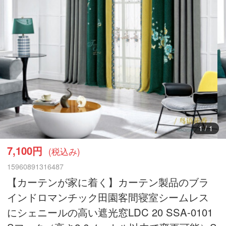
1
/
1
7,100円
(税込み)
15960891316487
【カーテンが家に着く】カーテン製品のブラ
インドロマンチック田園客間寝室シームレス
にシェニールの高い遮光窓LDC 20 SSA-0101