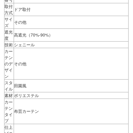
取付
ドア取付
方式
サイ
その他
ズ
遮光
高遮光（70%-90%）
度
技術
シェニール
カー
テン
のデ
その他
ザイ
ン
スタ
田園風
イル
素材
ポリエステル
カー
テン
布芸カーテン
タイ
プ
仕上