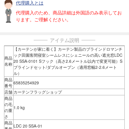
代理購入とは
代理購入のため、商品詳細は外国語のみ表示してお
ります。ご理解ください。
アイテム説明
【カーテンが家に着く】カーテン製品のブラインドロマンチ
ック田園客間寝室シームレスにシェニールの高い遮光窓LDC
商品
20 SSA-0101 Sフック（高さ2.6メートル以内で変更可能）S
名称
ブラインドセット/ダブルオープン（適用窓幅2-2.6メート
ル）
商品
65835254929
番号
店舗
カーテンフラッグショップ
商品
の毛
1.0 kg
の重
さ
商品
LDC 20 SSA-01
番号