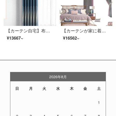
【カーテン自宅】布芸カーテン完成品の青いダンスはシームレスに現代のジャカード高精密高遮光リビングルームの光豪華注文ダウン窓LDC 20 SSA-1601ホールを作る/カーテンヘッドを含まない(高さ2.6メートル以内で変更可能)XLのカーテンセット/ダブルオープン(適用窓幅3.5-4.1メートル)
【カーテンが家に着く】カーテン製品の新中国式高遮光カスタムリビングルームの振り付け時間テリレン花式書斎は布のカーテンLDC 20 SSA-4101 Sフックに接続します。
¥13667~
¥16562~
2026年8月
日
月
火
水
木
金
土
1