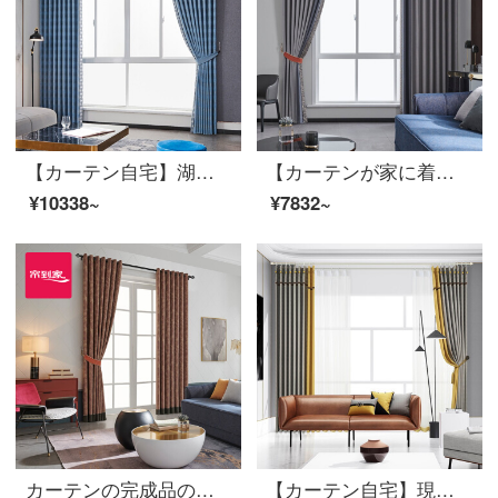
【カーテン自宅】湖の光オーダーメイドリビングルームの高遮光窓高精密ジャカード定型カーテンの完成品をつなぎ合わせてLDC 20 FWC-Sフック/カーテンヘッドを含まない(高さ2.6 m以内で改変可能)Lカーテンのセット/ダブルオープン(適用窓幅2.9-3.2 m)
【カーテンが家に着く】軽贅沢で簡単な高遮光継ぎ手ロンドン雨夜カーテン製品2020新型リビングルームカスタムダウンウィンドウのカーテンLDC 20 SSC-56 Sフック/カーテンなし(高さ2.6 m以内で変更可能)XLのカーテンセット/ダブルオープン(適用窓幅3.2-3.5メートル)
¥10338~
¥7832~
カーテンの完成品の高遮光ジャカードの軽奢底部にはカーテンを取り付けてカスタマイズします。金粉の世家の居間の寝室の床の窓は裏地LDC 20 SSC-48 Sフックを含みます。
【カーテン自宅】現代の高遮光定型化はリビングルームに接ぎます。カーテンの完成品を簡単に予約したトッポギは床窓JBLW-006 Sフック/カーテンヘッドを含まない(高さ2.6メートル以内は変えられます)XLのカーテンセット/ダブルオープン(適用窓の幅4.1-1.4メートル)