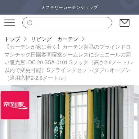
ミステリーカーテンショップ
トップ
リビング カーテン
【カーテンが家に着く】カーテン製品のブラインドロ
マンチック田園客間寝室シームレスにシェニールの高
い遮光窓LDC 20 SSA-0101 Sフック（高さ2.6メートル
以内で変更可能）Sブラインドセット/ダブルオープン
（適用窓幅2-2.6メートル）