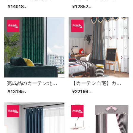
¥14018~
¥12852~
完成品のカーテン北欧高遮光現代カスタマイズ迷野の魔法使いポリエステルの布のカーテン花リビングルームの床面合わせ窓LDC 20 SSC-72ノック/カーテンなし(高さ2.6メートル以内で変更可能)XLのカーテンセット/ダブルオープン(適用窓の幅4.1-1.4メートル)
【カーテン自宅】カーテン製品の子供用アニメの高遮光定型カーテン現代継ぎ手の高精密リビングルームの床の窓LDC 20 SSB-1401ホールを開ける/カーテンヘッドを含まない(高さ2.6メートル以内で変更可能)XLのカーテンセット/ダブルオープン(適用窓の幅3.5-4.1メートル)
¥13195~
¥22199~