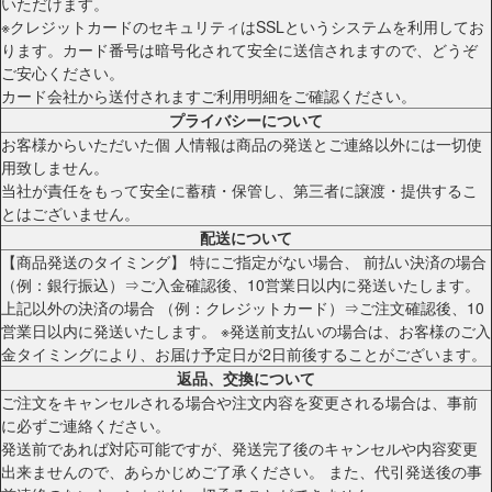
いただけます。
※クレジットカードのセキュリティはSSLというシステムを利用してお
ります。カード番号は暗号化されて安全に送信されますので、どうぞ
ご安心ください。
カード会社から送付されますご利用明細をご確認ください。
プライバシーについて
お客様からいただいた個 人情報は商品の発送とご連絡以外には一切使
用致しません。
当社が責任をもって安全に蓄積・保管し、第三者に譲渡・提供するこ
とはございません。
配送について
【商品発送のタイミング】 特にご指定がない場合、 前払い決済の場合
（例：銀行振込）⇒ご入金確認後、10営業日以内に発送いたします。
上記以外の決済の場合 （例：クレジットカード）⇒ご注文確認後、10
営業日以内に発送いたします。 ※発送前支払いの場合は、お客様のご入
金タイミングにより、お届け予定日が2日前後することがございます。
返品、交換について
ご注文をキャンセルされる場合や注文内容を変更される場合は、事前
に必ずご連絡ください。
発送前であれば対応可能ですが、発送完了後のキャンセルや内容変更
出来ませんので、あらかじめご了承ください。 また、代引発送後の事