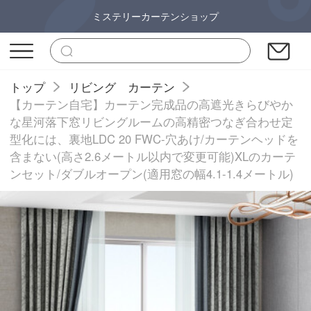
ミステリーカーテンショップ
トップ
リビング カーテン
【カーテン自宅】カーテン完成品の高遮光きらびやか
な星河落下窓リビングルームの高精密つなぎ合わせ定
型化には、裏地LDC 20 FWC-穴あけ/カーテンヘッドを
含まない(高さ2.6メートル以内で変更可能)XLのカーテ
ンセット/ダブルオープン(適用窓の幅4.1-1.4メートル)