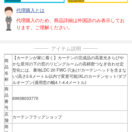
代理購入とは
代理購入のため、商品詳細は外国語のみ表示してお
ります。ご理解ください。
アイテム説明
【カーテンが家に着く】カーテンの完成品の高遮光きらびや
商
かな星河の下の窓のリビングルームの高精密つなぎ合わせ定
品
型化には、裏地LDC 20 FWC-穴あけ/カーテンヘッドを含まな
名
い(高さ2.6メートル以内で変更可能)XLのカーテンセット/ダブ
称
ルオープン(適用窓の幅4.1-4.4メートル)
商
品
69938033770
番
号
店
カーテンフラッグショップ
舗
商