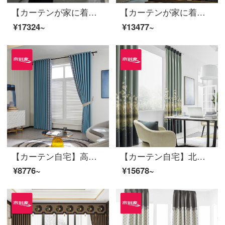
【カーテンが家に着く】カーテンの完成品を軽くシームレスにつなぐ高遮光のカーテン現代リビングルームのベッドルームのルービックキューブの花開き高精密床の窓LDC 20 SSA-2101 Sフック/カーテンなし（高さ2.6メートル以内で変更可能）XLのカーテンセット/ダブルオープン（適用窓幅3.5-4.1メートル）
【カーテンが家に着く】高遮光新中国式高精密カーテン製品森之美リビングルーム現代花起床窓嵌接定型LDC 20 FWC-123打孔/カーテンなし（高さ2.6 m以内で改変可能）XLカーテンセット/ダブルオープン（適用窓幅4.1-4.4 m）
¥17324~
¥13477~
【カーテン自宅】高遮光カーテン完成品現代定型化イングランドのジャカードカーテンカーテンのドッキングポリエステル綿カスタムブラインドLDC 20 SSC-51 Sフック/カーテンヘッドを含まない(高さ2.6 m以内で変更可能)Lカーテンのセット/ダブルオープン(適用窓幅2.9-3.2 m)
【カーテン自宅】北欧シームレスに新商品のカーテンをつなぎ、高精密カーテン製品の高遮光リビングルームで床窓LDC 20 SSA-1701 Sフック/カーテンヘッドなし(高さ2.6 m以内で変更可能)XLのカーテンセット/ダブルオープン(適用窓幅3.5-4.1 m)
¥8776~
¥15678~