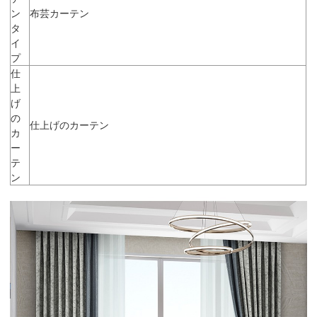
ン
布芸カーテン
タ
イ
プ
仕
上
げ
の
仕上げのカーテン
カ
ー
テ
ン