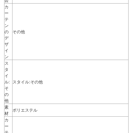
カ
ー
テ
ン
の
その他
デ
ザ
イ
ン
ス
タ
イ
ル:
スタイル:その他
そ
の
他
素
ポリエステル
材
カ
ー
テ