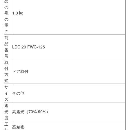
品
の
毛
1.0 kg
の
重
さ
商
品
LDC 20 FWC-125
番
号
取
付
ドア取付
方
式
サ
イ
その他
ズ
遮
光
高遮光（70%-90%）
度
工
高精密
芸