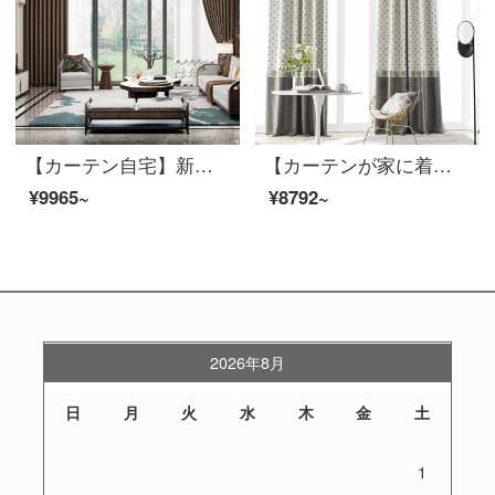
【カーテン自宅】新中国式高精密ブラインドカスタムリビングルームの床の窓の上に、純色のカーテンの完成品の高遮光LDC 20 SSB-0601 Sフック/カーテンヘッドを含まない(高2.6 m以内で変更可能)XLブラインドセット/ダブルオープン(適用窓幅3.5-4.1 m)
【カーテンが家に着く】简欧高遮光シームレスに新商品のカーテンをつなぎます。ドットが高くて、精密で純色のリビングルーム。テーラーLDC 20 SSA-1201 Sフック/カーテンヘッドを含まない(高さ2.6メートル以内で変えられます。)Sカーテンセット/ダブルオープン(適用窓幅2-2.6メートル)
¥9965~
¥8792~
2026年8月
日
月
火
水
木
金
土
1