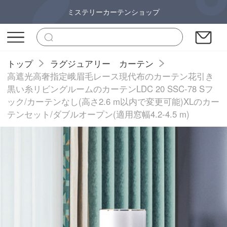
ミステリーカーテンショップ
トップ
ラグジュアリー カーテン
高遮光高奢指定峨眉毛レース現代布のカーテン花引き
黒い糸リビングルームのカーテンLDC 20 SSC-78 Sフ
ック/カーテンなし(高さ2.6 m以内で変更可能)XLのカー
テンセット/ダブルオープン(適用窓幅4.2-4.5 m)