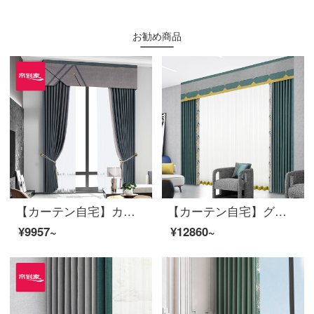
お勧め商品
【カーテン自宅】カーテン製品の高遮光定型化窓リビングルームの木芋香2020新型高精密つなぎ合わせ特注LDC 20 FWC-110 Sフック/カーテンヘッドなし(高さ2.6 m以内で改変可能)XLブラインドセット/ダブルオープン(適用窓幅3.2-3.5 m)
【カーテン自宅】グレンブルーカーテンの仕上がりは簡単で、現代の高遮光ジャカードのつなぎ合わせが定型化されています。ポリエステル千格鳥リビングルームの床の窓はJBLW 005 Sフックを注文します。
¥9957~
¥12860~