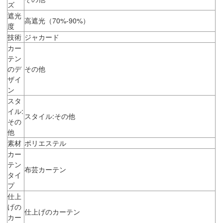
ズ
遮光
高遮光（70%-90%）
度
技術
ジャカード
カー
テン
のデ
その他
ザイ
ン
スタ
イル:
スタイル:その他
その
他
素材
ポリエステル
カー
テン
布芸カーテン
タイ
プ
仕上
げの
仕上げのカーテン
カー