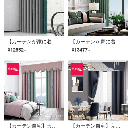
【カーテンが家に着く】高遮光光豪華カスタムスティッチング吉順客間の寝室のカーテン完成品綿麻提花定型地窓JBLW-003打孔/カーテンヘッドを含まない(高さ2.6メートル以内で改変可能)XLのカーテンセット/ダブルオープン(適用窓の幅4.1-1.4メートル)
【カーテンが家に着く】高遮光新中国式高精密カーテン製品森之美リビングルーム現代花起床窓嵌接定型LDC 20 FWC-123打孔/カーテンなし（高さ2.6 m以内で改変可能）XLカーテンセット/ダブルオープン（適用窓幅4.1-4.4 m）
¥12852~
¥13477~
【カーテン自宅】カーテン完成品ロマンチック田園シームレスに布のカーテンをつないで、日除けのリビングルームの純色の大花雪尼爾高遮光カスタム床の窓LDC 20 SSA-0644 Sフック/カーテンヘッドを含まない(高さ2.6 m以内で変更可能)XLのカーテンセット/ダブルオープン(適用窓幅3.5-4.1 m)
【カーテン自宅】完成品のカーテン現代高遮光のカーテンのつなぎ合わせが簡単でファッション的で、高精密ジャカードカスタムリビングルームの床の窓LDC 20 SSB-0801 Sフック/カーテンなし（高さ2.6メートル以内で変更可能）Sのカーテンセット/ダブルオープン（適用窓幅2-2.6メートル）