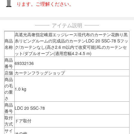
ります。ご理解ください。
アイテム説明
高遮光高奢指定峨眉エッジレース現代布のカーテン花飾り黒
商品
糸リビングルームの完成品のカーテンLDC 20 SSC-78 Sフッ
名称
ク/カーテンなし(高さ2.6 m以内で改変可能)XLのカーテンセ
ット/ダブルオープン(適用窓幅4.2-4.5 m)
商品
69332136
番号
店舗
カーテンフラッグショップ
商品
の毛
1.0 kg
の重
さ
商品
LDC 20 SSC-78
番号
取付
ドア取付
方式
サイ
その他