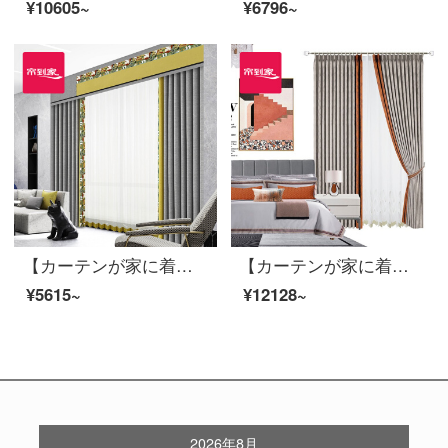
¥10605~
¥6796~
【カーテンが家に着く】簡単なカーテン製品のポリエステルをつなぎ合わせてリビングルームを遮光してカスタマイズします。面白い灰定型窓JBLW-001 Sフック/カーテンヘッドを含まない(高さ2.6 m以内で変更可能)XSのカーテンセット/ダブルオープン(適用窓幅2 m以下)
【カーテンが家に着く】高遮光製品のカーテンが軽い純色のジャカード新商品のカーテンをつなぎ合わせて、高精密リビングルームで床窓LDC 20 SSB-1201ホールをカスタマイズします。
¥5615~
¥12128~
2026年8月