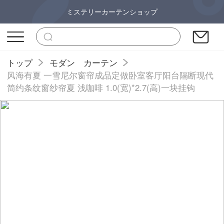
ミステリーカーテンショップ
トップ
モダン カーテン
风海有夏 一雪尼尔窗帘成品定做卧室客厅阳台隔断现代
简约条纹窗纱帘夏 浅咖啡 1.0(宽)*2.7(高)一块挂钩