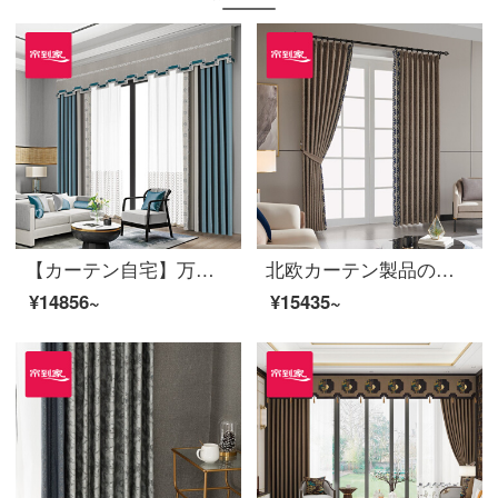
【カーテン自宅】万里の長城カーテンの完成品オーダーメードダウンウィンドウの高遮光リビングルームのジャカード定型化ステッチ取付JBLW-011 Sフック/カーテンヘッドを含まない(高さ2.6 m以内で改変可能)XLカーテンのセット/ダブルオープン(適用窓の幅4.1-4.4 m)
北欧カーテン製品のジャカードは高い遮光定型ノーベル現代ポリエステルをつないで、テーピング窓LDC 20 SSC-80 Sフックをカスタマイズします。（高さ2.6メートル以内で変えられます。）XLのカーテンセット/ダブルオープン（適用窓の幅は4.1-4.4メートルです。）
¥14856~
¥15435~