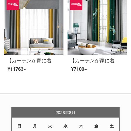
【カーテンが家に着く】軽い贅沢なシェニールの接続情を郵送します。海のリビングルームの近代的なカーテンの完成品のカスタムジャカード定型化高遮光窓JBLW 012 Sフック/カーテンヘッドを含まない(高さ2.6メートル以内で変えられます)XLのカーテンセット/ダブルオープン(適用窓の幅4.1-4.4メートル)
【カーテンが家に着く】カーテン製品のブラインドロマンチック田園客間寝室シームレスにシェニールの高い遮光窓LDC 20 SSA-0101 Sフック（高さ2.6メートル以内で変更可能）Sブラインドセット/ダブルオープン（適用窓幅2-2.6メートル）
¥11763~
¥7100~
2026年8月
日
月
火
水
木
金
土