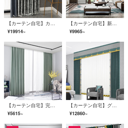
【カーテン自宅】カーテン完成品の高遮光きらびやかな星河落下窓リビングルームの高精密つなぎ合わせ定型化には、裏地LDC 20 FWC-穴あけ/カーテンヘッドを含まない(高さ2.6メートル以内で変更可能)XLのカーテンセット/ダブルオープン(適用窓の幅4.1-1.4メートル)
【カーテン自宅】新中国式高精密ブラインドカスタムリビングルームの床の窓の上に、純色のカーテンの完成品の高遮光LDC 20 SSB-0601 Sフック/カーテンヘッドを含まない(高2.6 m以内で変更可能)XLブラインドセット/ダブルオープン(適用窓幅3.5-4.1 m)
¥19914~
¥9965~
【カーテン自宅】完成品のカーテン遮光布リビングルームのひびが簡単で高精密で現代的に定型化された純色のカーテンをカスタマイズしてLDC 20 FC-126少女緑Sフックを取り付ける。
【カーテン自宅】グレンブルーカーテンの仕上がりは簡単で、現代の高遮光ジャカードのつなぎ合わせが定型化されています。ポリエステル千格鳥リビングルームの床の窓はJBLW 005 Sフックを注文します。
¥5615~
¥12860~