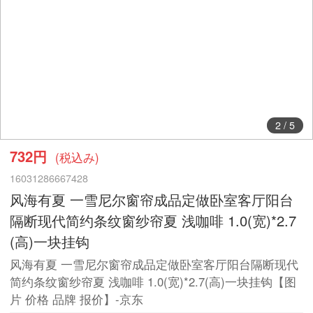
2
/
5
732円
(税込み)
16031286667428
风海有夏 一雪尼尔窗帘成品定做卧室客厅阳台
隔断现代简约条纹窗纱帘夏 浅咖啡 1.0(宽)*2.7
(高)一块挂钩
风海有夏 一雪尼尔窗帘成品定做卧室客厅阳台隔断现代
简约条纹窗纱帘夏 浅咖啡 1.0(宽)*2.7(高)一块挂钩【图
片 价格 品牌 报价】-京东