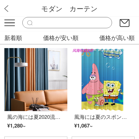
モダン カーテン
ミステリーカーテンショップ
新着順
価格が安い順
価格が高い順
風の海には夏2020流行のカーテンがあります。北欧の簡易セットのメーンベッドルームがあります。豪華で豪華で、高品位な雰囲気があります。
風海には夏のスポンジがあります。子供部屋のカーテンと寝室のリビングルームの窓をカスタマイズして、遮光布夏の白いスポンジの赤ちゃんY 2 Tをフックします。
¥1,280~
¥1,067~