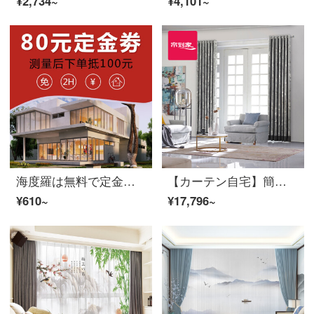
¥2,734~
¥4,101~
海度羅は無料で定金カーテンを取り付けることができます。リビングルームの窓のカーテンをカスタマイズして、定金を測定します。
【カーテン自宅】簡単に高い遮光ジャカードカスタムカーテン製品ペガソリビングルーム書斎現代上下連結定型カーテンLDC 20 SSC-4401 Sフック/カーテンなし(高さ2.6 m以内で変更可能)XLカーテンセット/ダブルオープン(適用窓幅4.2-4.5 m)
¥610~
¥17,796~