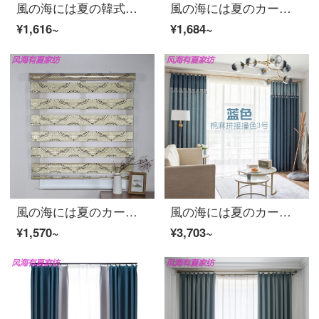
風の海には夏の韓式北欧風insの透かし星のカーテンがあります。亜麻簡約現代全遮光着地カスタマイズ防音室夏深藍1.5幅x 2.7高
風の海には夏のカーテンがあります。現代の遮光光が簡単で、高級なビロードの純色の欧風のリビングルームのシフォンの夏ピンクのins粉2幅*2.7高さにフックします。
¥1,616~
¥1,684~
風の海には夏のカーテンがあります。全遮光防水、防油トイレ、台所、トイレ、寝室には家庭用のシャッターがあります。
風の海には夏のカーテンがあります。北欧風の綿麻の継ぎ目があります。窓を揺らします。寝室の遮光布サンバイザーリンネルの着地製品は簡単に現代の夏の青色の打ち身3号の幅4.0 X高2.7のフック/枚【短縮フック】
¥1,570~
¥3,703~