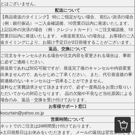
とはございません。
配送について
【商品発送のタイミング】 特にご指定がない場合、 前払い決済の場合
（例：銀行振込）⇒ご入金確認後、10営業日以内に発送いたします。
上記以外の決済の場合 （例：クレジットカード）⇒ご注文確認後、10
営業日以内に発送いたします。 ※発送前支払いの場合は、お客様のご入
金タイミングにより、お届け予定日が2日前後することがございます。
返品、交換について
ご注文をキャンセルされる場合や注文内容を変更される場合は、事前
に必ずご連絡ください。
発送前であれば対応可能ですが、発送完了後のキャンセルや内容変更
出来ませんので、あらかじめご了承ください。 また、代引発送後の事
前連絡のないキャンセルは一切承ることができません。
送料など実費請求させて頂きますので、必ず一度商品をお受け取りい
ただいてからの対応となります。 品の欠陥や不良など当社原因による
場合のみ、返品・交換を受け付けております。
お客様サポート窓口
kocurtain@yahoo.co.jp
営業時間について
ネットでのご注文は24時間受け付けております。
※土日祝祭日はお休みをいただきます。 メールの返信は翌営業日となり