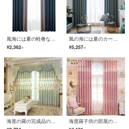
風海には夏の軽奢なジャカードカーテンがあります。北欧簡約現代2019新製品高級大気リビングルームの全遮光式夏湖蘭2.0メートルの幅x 2.7メートルの高さで、穴を開けます。
風の海には夏のカーテンがあります。北欧の簡単で豪華な客間があります。高級な雰囲気があります。現代寝室の遮光は全灰色のホック式綿麻の亜麻の夏静珊です。
¥2,362~
¥5,257~
海度の羅の完成品のカーテンは窓を決めることができます。寝室のリビングルームの遮光布の窓の紗の花は月の下のようです。幅2.6メートル×2.7メートルの高さがあります。
海度羅子供の部屋の完成品のカーテンは自由に窓のカーテンをカスタマイズできます。3.9メートルの幅x 2.7メートルの高さをカスタマイズしてください。