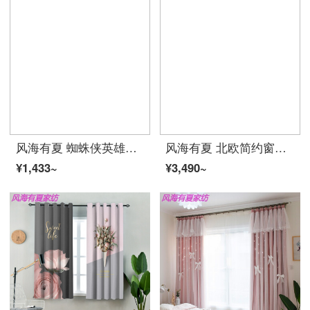
风海有夏 蜘蛛侠英雄远征漫威英雄美国队长钢铁侠男孩卧室儿童房遮光窗帘布夏 蜘蛛侠1 宽1.5米*高度2.7米挂钩一片
风海有夏 北欧简约窗帘遮光轻奢现代高档大气客厅卧室遮阳隔热拼接夏 暖米色 宽4.0*高2.7米一片（挂钩款）挂钩
¥1,433~
¥3,490~