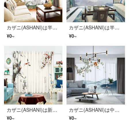
カザニ(ASHANI)は半全遮光カーテンの紗簾をカスタマイズして、中国風の江南国画カササギの玉蘭花鳥図風景図S 0480布-穴あけ幅1メートルの価格/何メートルの撮影をしますか？
カザニ(ASHANI)は半全遮光カーテンの布紗新中国式客間ホテルの客室をカスタマイズしました。水墨山水国画ホテルの窓から仕切りました。
¥0~
¥0~
カザニ(ASHANI)は新中国式の現代ベランダの紗簾の禅意を注文しました。寝室のリビングルームの窓の下にある窓の書斎ホテルの会所のレストランの茶室の画室のカーテンのカーテンの布/カスタマイズ一メートルの価格です。
カザニ(ASHANI)は中国風の遮光カーテンをカスタマイズしました。紗カササギ水墨山水画リビングルームのバルコニーの翻り窓ホテルレストランS 0420-山水カササギの布-穴あけの幅が1メートルです。
¥0~
¥0~