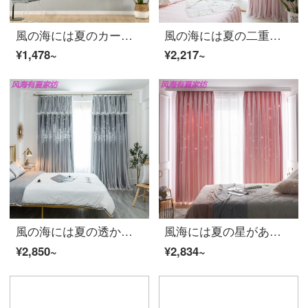
風の海には夏のカーテンがあります。現代の軽豪華客間カーテン完成品の高級な雰囲気の女の子のカーテンピンクの甘いバラ。
風の海には夏の二重レースの遮光星があります。ピンクのカーテンがあります。寝室のリビングルームにはカーテンがあります。
¥1,478~
¥2,217~
風の海には夏の透かし星があります。赤い北欧の簡単なカーテンがあります。リビングルームには窓があります。カーテンがあります。
風海には夏の星があります。北欧の寝室は遮光しています。背景は簡単です。現代二階建てのinsの透かし彫りの完成品の星空ネットの赤いカーテンは夏の桃のピンク色の幅が2.5 X高いです。
¥2,850~
¥2,834~