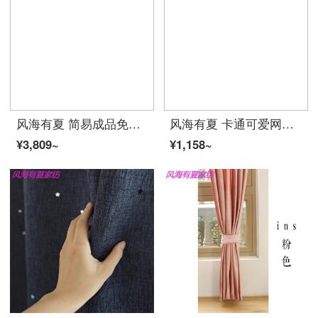
风海有夏 简易成品免打孔窗帘安装出租房遮光短帘飘窗卧室客厅小窗户宿舍夏 灰色灯泡短款85%遮光 6米宽*2高对开式/适宽:3.6-4.03米黑色弹
风海有夏 卡通可爱网红小恐龙男孩卧室书房女孩儿童房飘窗培训班遮光窗帘布夏 恐龙1 宽1.2米*高度2.7米挂钩一片
¥3,809~
¥1,158~