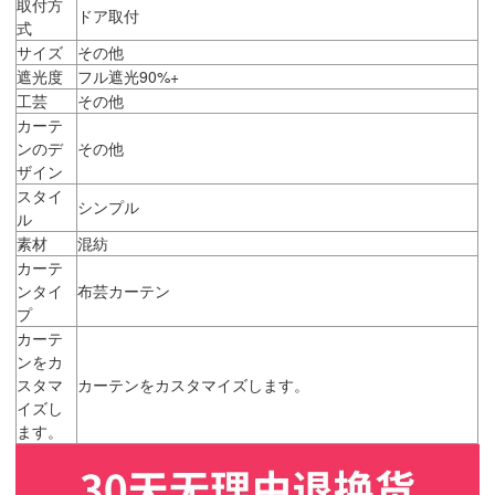
取付方
ドア取付
式
サイズ
その他
遮光度
フル遮光90%+
工芸
その他
カーテ
ンのデ
その他
ザイン
スタイ
シンプル
ル
素材
混紡
カーテ
ンタイ
布芸カーテン
プ
カーテ
ンをカ
スタマ
カーテンをカスタマイズします。
イズし
ます。