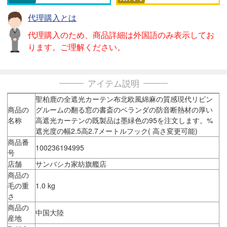
代理購入とは
代理購入のため、商品詳細は外国語のみ表示してお
ります。ご理解ください。
アイテム説明
聖柏鹿の全遮光カーテン布北欧風綿麻の質感現代リビン
商品の
グルームの翻る窓の書斎のベランダの防音断熱材の厚い
名称
高遮光カーテンの既製品は墨緑色の95を注文します。%
遮光度の幅2.5高2.7メートルフック( 高さ変更可能)
商品番
100236194995
号
店舗
サンバシカ家紡旗艦店
商品の
毛の重
1.0 kg
さ
商品の
中国大陸
産地