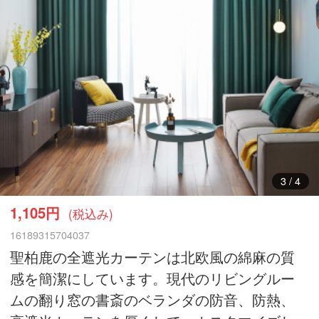
4
/
4
1,105円
(税込み)
16189315704037
聖柏鹿の全遮光カーテンは北欧風の綿麻の質
感を簡潔にしています。現代のリビングルー
ムの翻り窓の書斎のベランダの防音、防熱、