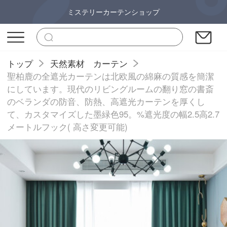
ミステリーカーテンショップ
トップ
天然素材 カーテン
聖柏鹿の全遮光カーテンは北欧風の綿麻の質感を簡潔
にしています。現代のリビングルームの翻り窓の書斎
のベランダの防音、防熱、高遮光カーテンを厚くし
て、カスタマイズした墨緑色95。%遮光度の幅2.5高2.7
メートルフック( 高さ変更可能)