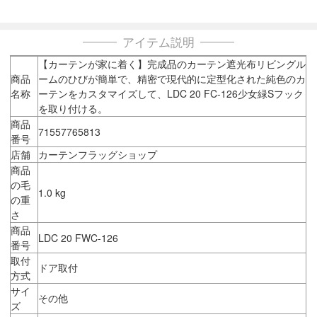
アイテム説明
【カーテンが家に着く】完成品のカーテン遮光布リビングル
商品
ームのひびが簡単で、精密で現代的に定型化された純色のカ
名称
ーテンをカスタマイズして、LDC 20 FC-126少女緑Sフック
を取り付ける。
商品
71557765813
番号
店舗
カーテンフラッグショップ
商品
の毛
1.0 kg
の重
さ
商品
LDC 20 FWC-126
番号
取付
ドア取付
方式
サイ
その他
ズ