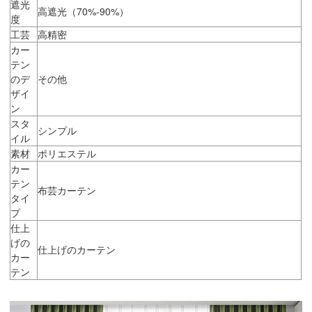
遮光
高遮光（70%-90%）
度
工芸
高精密
カー
テン
のデ
その他
ザイ
ン
スタ
シンプル
イル
素材
ポリエステル
カー
テン
布芸カーテン
タイ
プ
仕上
げの
仕上げのカーテン
カー
テン