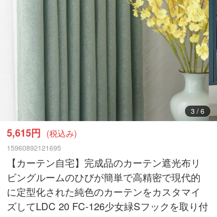
3
/
6
5,615円
(税込み)
15960892121695
【カーテン自宅】完成品のカーテン遮光布リ
ビングルームのひびが簡単で高精密で現代的
に定型化された純色のカーテンをカスタマイ
ズしてLDC 20 FC-126少女緑Sフックを取り付