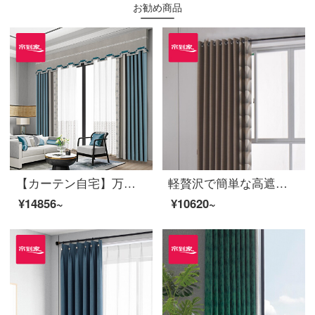
お勧め商品
【カーテン自宅】万里の長城カーテンの完成品オーダーメードダウンウィンドウの高遮光リビングルームのジャカード定型化ステッチ取付JBLW-011 Sフック/カーテンヘッドを含まない(高さ2.6 m以内で改変可能)XLカーテンのセット/ダブルオープン(適用窓の幅4.1-4.4 m)
軽贅沢で簡単な高遮光テーピングカーテン完成品上海灘リビングルームの床のカーテンにLDC 20 SSC-70タップを取り付ける/カーテンヘッドを含まない(高さ2.6 m以内は変更可能)XLのカーテンセット/ダブルオープン(適用窓の幅は4.1-1.4 m)
¥14856~
¥10620~