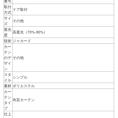
番号
取付
ドア取付
方式
サイ
その他
ズ
遮光
高遮光（70%-90%）
度
技術
ジャカード
カー
テン
のデ
その他
ザイ
ン
スタ
シンプル
イル
素材
ポリエステル
カー
テン
布芸カーテン
タイ
プ
仕上