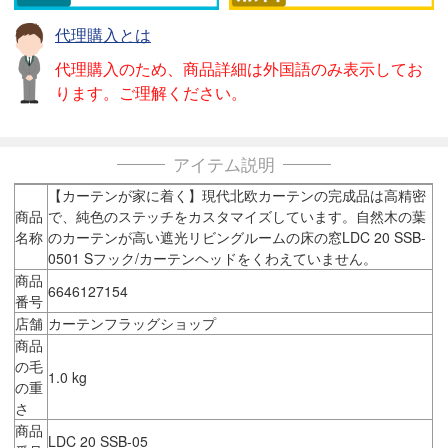
代理購入とは
代理購入のため、商品詳細は外国語のみ表示してお
ります。ご理解ください。
アイテム説明
【カーテンが家に着く】現代北欧カーテンの完成品は高精密
商品
で、純色のステッチをカスタマイズしています。自然木の葉
名称
のカーテンが高い遮光リビングルームの床の窓LDC 20 SSB-
0501 Sフック/カーテンヘッドをくわえていません。
商品
6646127154
番号
店舗
カーテンフラッグショップ
商品
の毛
1.0 kg
の重
さ
商品
LDC 20 SSB-05