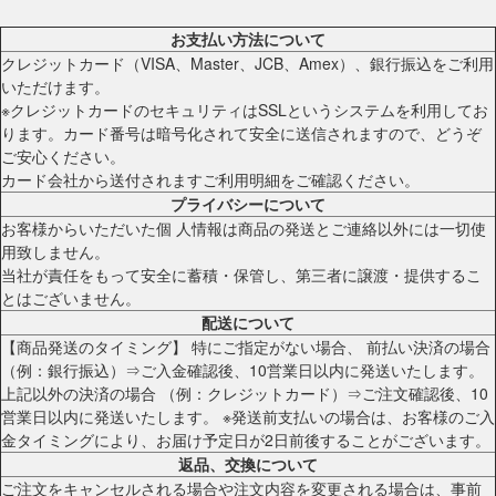
お支払い方法について
クレジットカード（VISA、Master、JCB、Amex）、銀行振込をご利用
いただけます。
※クレジットカードのセキュリティはSSLというシステムを利用してお
ります。カード番号は暗号化されて安全に送信されますので、どうぞ
ご安心ください。
カード会社から送付されますご利用明細をご確認ください。
プライバシーについて
お客様からいただいた個 人情報は商品の発送とご連絡以外には一切使
用致しません。
当社が責任をもって安全に蓄積・保管し、第三者に譲渡・提供するこ
とはございません。
配送について
【商品発送のタイミング】 特にご指定がない場合、 前払い決済の場合
（例：銀行振込）⇒ご入金確認後、10営業日以内に発送いたします。
上記以外の決済の場合 （例：クレジットカード）⇒ご注文確認後、10
営業日以内に発送いたします。 ※発送前支払いの場合は、お客様のご入
金タイミングにより、お届け予定日が2日前後することがございます。
返品、交換について
ご注文をキャンセルされる場合や注文内容を変更される場合は、事前