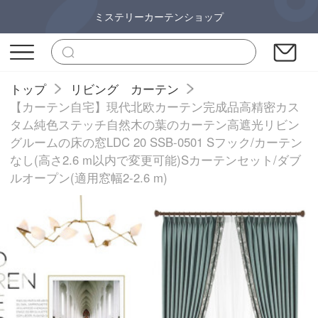
ミステリーカーテンショップ
トップ
リビング カーテン
【カーテン自宅】現代北欧カーテン完成品高精密カス
タム純色ステッチ自然木の葉のカーテン高遮光リビン
グルームの床の窓LDC 20 SSB-0501 Sフック/カーテン
なし(高さ2.6 m以内で変更可能)Sカーテンセット/ダブ
ルオープン(適用窓幅2-2.6 m)