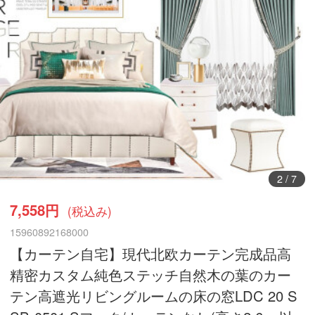
3
/
7
7,558円
(税込み)
15960892168000
【カーテン自宅】現代北欧カーテン完成品高
精密カスタム純色ステッチ自然木の葉のカー
テン高遮光リビングルームの床の窓LDC 20 S