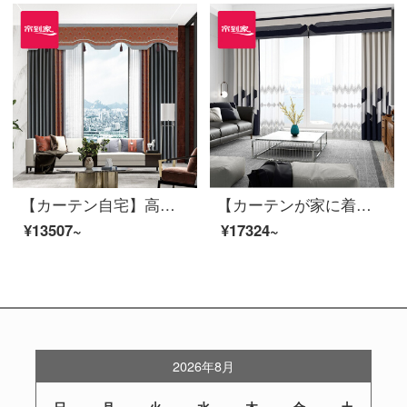
【カーテン自宅】高遮光の新中国風秋扇舞綿麻提花リビングルームの床にある窓のカーテンの完成品三相定型化には、裏地LDC 20 FWC-Sフック/カーテンなし(高さ2.6メートル以内で変更可能)XLのカーテンのセット/ダブルオープン(適用窓の幅4.1-4.4メートル)があります。
【カーテンが家に着く】カーテンの完成品を軽くシームレスにつなぐ高遮光のカーテン現代リビングルームのベッドルームのルービックキューブの花開き高精密床の窓LDC 20 SSA-2101 Sフック/カーテンなし（高さ2.6メートル以内で変更可能）XLのカーテンセット/ダブルオープン（適用窓幅3.5-4.1メートル）
¥13507~
¥17324~
2026年8月
日
月
火
水
木
金
土