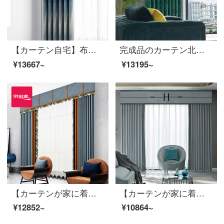
【カーテン自宅】布芸カーテン完成品の青いダンスはシームレスに現代のジャカード高精密高遮光リビングルームの光豪華注文ダウン窓LDC 20 SSA-1601ホールを作る/カーテンヘッドを含まない(高さ2.6メートル以内で変更可能)XLのカーテンセット/ダブルオープン(適用窓幅3.5-4.1メートル)
完成品のカーテン北欧高遮光現代カスタマイズ迷野の魔法使いポリエステルの布のカーテン花リビングルームの床面合わせ窓LDC 20 SSC-72ノック/カーテンなし(高さ2.6メートル以内で変更可能)XLのカーテンセット/ダブルオープン(適用窓の幅4.1-1.4メートル)
¥13667~
¥13195~
【カーテンが家に着く】簡単カーテンの完成品をつなぎ合わせてリビングルームの高遮光カスタマイズすると面白いです。青い綿の麻の花模様が定型化された床窓JBLW-002 Sフック/カーテンヘッドを含まない(高さ2.6メートル以内で改変可能)XLのカーテンセット/ダブルオープン(適用窓の幅4.1-1.4メートル)
【カーテンが家に着く】カーテン製品の光豪華高遮光ジャカードの拡散林壁透綴定型化ポリエステルリビングルームの近代的な注文ダウン窓JBLW 016 Sフック/カーテンヘッドを含まない(高2.6メートル以内で変更可能)XLのカーテンセット/ダブルオープン(適用窓の幅4.1-1.4メートル)
¥12852~
¥10864~