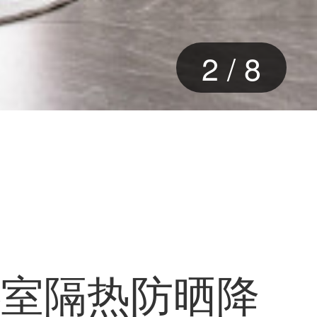
2
/
8
卧室隔热防晒降