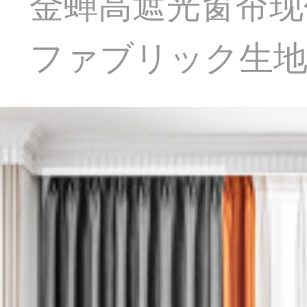
金蝉高遮光窗帘现
ファブリック生