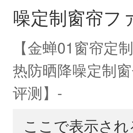
噪定制窗帘フ
【金蝉01窗帘定
热防晒降噪定制窗
评测】-
ここで表示され