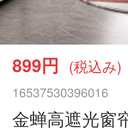
899円
(税込み)
16537530396016
金蝉高遮光窗