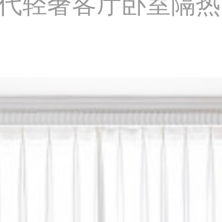
代轻奢客厅卧室隔热
地