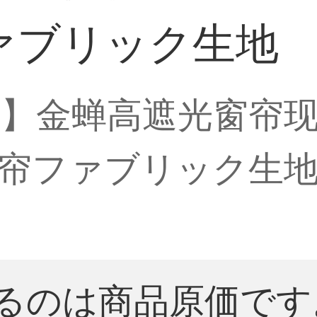
ァブリック生地
制】金蝉高遮光窗帘
帘ファブリック生地
るのは商品原価です