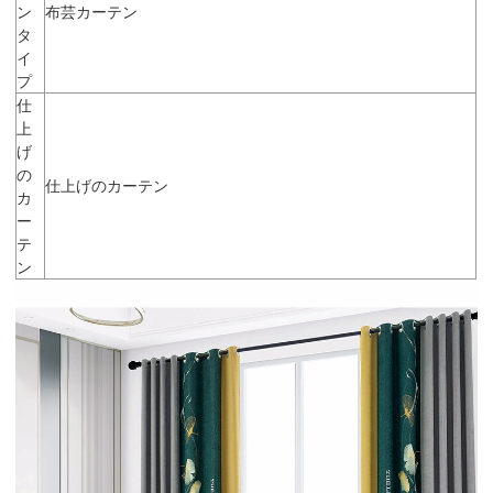
ン
布芸カーテン
タ
イ
プ
仕
上
げ
の
仕上げのカーテン
カ
ー
テ
ン