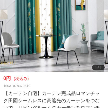
1
/
1
0円
(税込み)
16031078372819
【カーテン自宅】カーテン完成品ロマンチッ
ク田園シームレスに高遮光のカーテンをつな
いで、リビングルームのカーテンをロマンチ