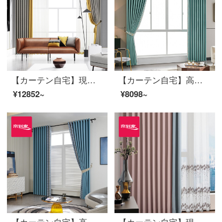
【カーテン自宅】現代の高遮光定型化はリビングルームに接ぎます。カーテンの完成品を簡単に予約したトッポギは床窓JBLW-006 Sフック/カーテンヘッドを含まない(高さ2.6メートル以内は変えられます)XLのカーテンセット/ダブルオープン(適用窓の幅4.1-1.4メートル)
【カーテン自宅】高遮光定型リビングルームの床窓、テキーラのポリエステルカーテンの完成品をつなぎ合わせてカスタマイズしてLDC 20 SSC-69 Sフック/カーテンヘッドを含まない(高さ2.6 m以内で変更可能)Lのカーテンセット/ダブルオープン(適用窓幅2.9-3.2 m)
¥12852~
¥8098~
【カーテン自宅】高遮光カーテン完成品現代定型化イングランドのジャカードカーテンカーテンのドッキングポリエステル綿カスタムブラインドLDC 20 SSC-51 Sフック/カーテンヘッドを含まない(高さ2.6 m以内で変更可能)Lカーテンのセット/ダブルオープン(適用窓幅2.9-3.2 m)
【カーテン自宅】現代簡単な仕上げのカーテンの高遮光純色少女パウダーの左右にはカーテンが付いています。リビングルームのカスタマイズ窓LDC 20 SSB-0201ノック/カーテンヘッドが含まれていません。（高さ2.6メートル以内で変更できます。）Lカーテンのセット/ダブルオープン（適用窓幅2.9-3.2メートル）