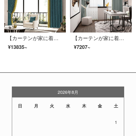
【カーテンが家に着く】現代簡単カーテン製品の黒いシルク高遮光継ぎ手ポリエステルスティーブン定型化ジャカードLDC 20 SSC-74 Sフック/カーテンヘッドを含まない(高さ2.6メートル以内で変更可能)XLのカーテンセット/ダブルオープン(適用窓の幅4.1-1.4メートル)
【カーテンが家に着く】カーテンの完成品の高い遮光率と純情な歳月の純度の高い金の左右にカーテンをつなぎ合わせます。リビングルームの高精密注文ダウンウィンドウLDC 20 SSB-0301 Sフック/カーテンヘッドをくわえません。Sのカーテンセット/ダブルオープン（適用窓幅2.2-2.6メートル）
¥13835~
¥7207~
2026年8月
日
月
火
水
木
金
土
1