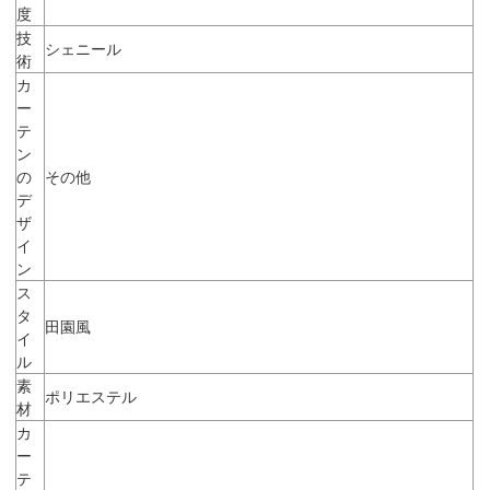
度
技
シェニール
術
カ
ー
テ
ン
の
その他
デ
ザ
イ
ン
ス
タ
田園風
イ
ル
素
ポリエステル
材
カ
ー
テ