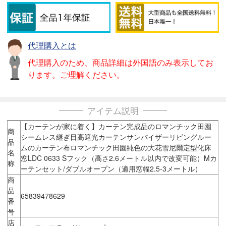
代理購入とは
代理購入のため、商品詳細は外国語のみ表示してお
ります。ご理解ください。
アイテム説明
【カーテンが家に着く】カーテン完成品のロマンチック田園
商
シームレス継ぎ目高遮光カーテンサンバイザーリビングルー
品
ムのカーテン布ロマンチック田園純色の大花雪尼爾定型化床
名
窓LDC 0633 Sフック（高さ2.6メートル以内で改変可能）Mカ
称
ーテンセット/ダブルオープン（適用窓幅2.5-3メートル）
商
品
65839478629
番
号
店