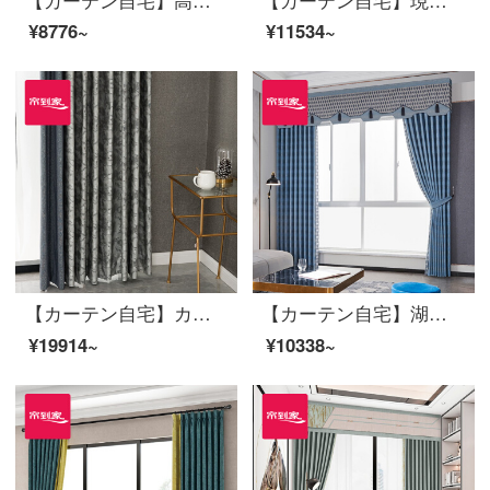
¥8776~
¥11534~
【カーテン自宅】カーテン完成品の高遮光きらびやかな星河落下窓リビングルームの高精密つなぎ合わせ定型化には、裏地LDC 20 FWC-穴あけ/カーテンヘッドを含まない(高さ2.6メートル以内で変更可能)XLのカーテンセット/ダブルオープン(適用窓の幅4.1-1.4メートル)
【カーテン自宅】湖の光オーダーメイドリビングルームの高遮光窓高精密ジャカード定型カーテンの完成品をつなぎ合わせてLDC 20 FWC-Sフック/カーテンヘッドを含まない(高さ2.6 m以内で改変可能)Lカーテンのセット/ダブルオープン(適用窓幅2.9-3.2 m)
¥19914~
¥10338~