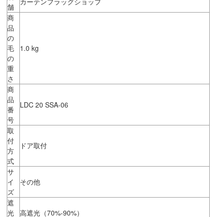
カーテンフラッグショップ
舗
商
品
の
毛
1.0 kg
の
重
さ
商
品
LDC 20 SSA-06
番
号
取
付
ドア取付
方
式
サ
イ
その他
ズ
遮
光
高遮光（70%-90%）