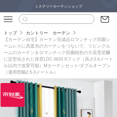
ミステリーカーテンショップ
トップ
カントリー カーテン
【カーテン自宅】カーテン完成品ロマンチック田園シ
ームレスに高遮光のカーテンをつないで、リビングル
ームのカーテンをロマンチック田園純色の大花雪尼爾
に定型化された床窓LDC 0633 Sフック（高さ2.6メート
ル以内で改変可能）Mカーテンセット/ダブルオープン
（適用窓幅2.5-3メートル）