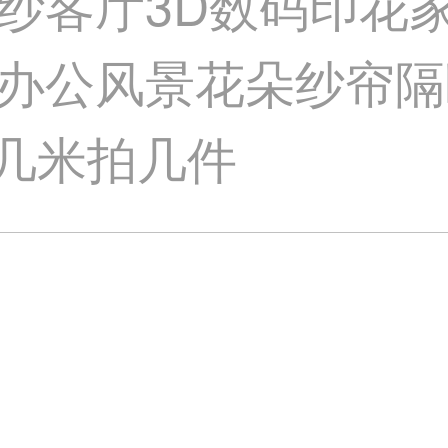
纱客厅3D数码印花
公风景花朵纱帘隔断门
要几米拍几件