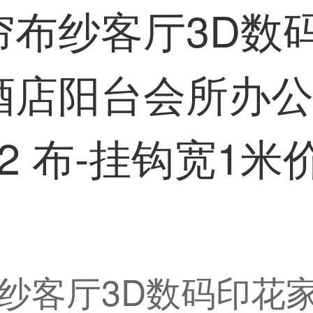
帘布纱客厅3D数
酒店阳台会所办
72 布-挂钩宽1
纱客厅3D数码印花