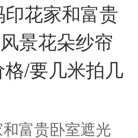
码印花家和富贵
公风景花朵纱帘
米价格/要几米拍几
家和富贵卧室遮光