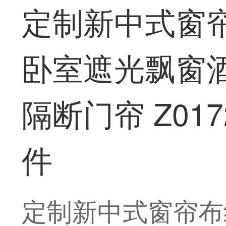
定制新中式窗
卧室遮光飘窗
隔断门帘 Z01
件
定制新中式窗帘布