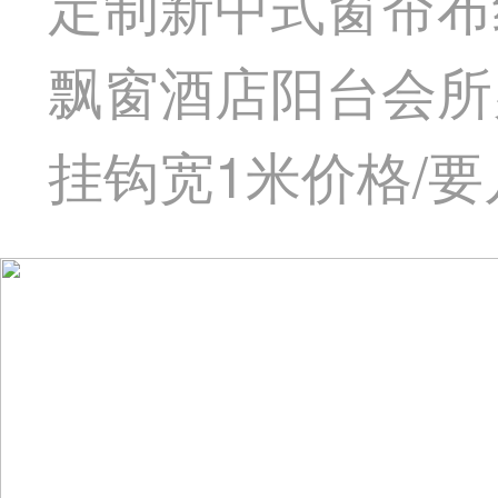
定制新中式窗帘布
飘窗酒店阳台会所办
挂钩宽1米价格/