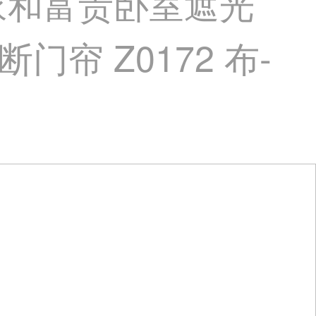
家和富贵卧室遮光
帘 Z0172 布-