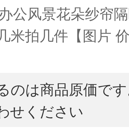
公风景花朵纱帘隔断门
几米拍几件【图片 价
るのは商品原価です
わせください