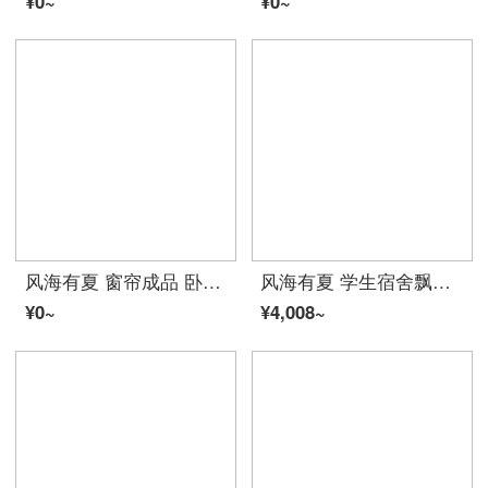
¥0~
¥0~
风海有夏 窗帘成品 卧室书房小窗户布艺遮光小窗帘免打孔出租屋宿舍 可定制夏 欧尚丽人-蓝款 约宽200高115cm112-195窗用杆
风海有夏 学生宿舍飘窗窗帘免打孔安装伸缩杆阳台遮阳布简易卧室套装全遮光夏 灰色 杆360-410+帘400宽*250高（双开款）
¥0~
¥4,008~