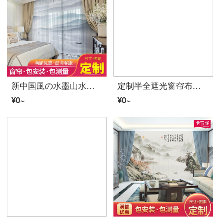
新中国風の水墨山水画のカーテンをカスタマイズして、リビングルームの書斎の寝室の名宿にします。
定制半全遮光窗帘布纱帘门帘新中式风格卧室客厅书房江南国画喜鹊玉兰花鸟图风景图隔断帘 S0207-喜鹊玉兰 布-挂钩宽1米价格/要几米拍几件
¥0~
¥0~