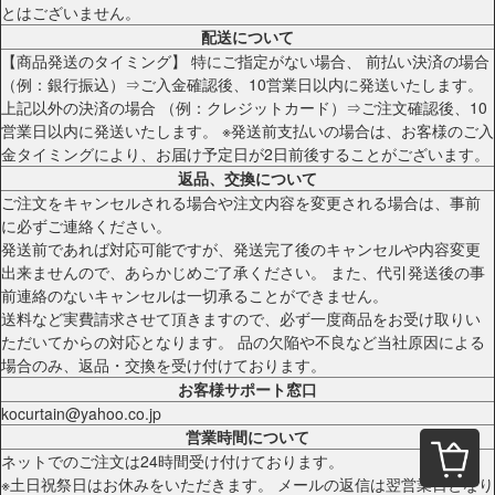
とはございません。
配送について
【商品発送のタイミング】 特にご指定がない場合、 前払い決済の場合
（例：銀行振込）⇒ご入金確認後、10営業日以内に発送いたします。
上記以外の決済の場合 （例：クレジットカード）⇒ご注文確認後、10
営業日以内に発送いたします。 ※発送前支払いの場合は、お客様のご入
金タイミングにより、お届け予定日が2日前後することがございます。
返品、交換について
ご注文をキャンセルされる場合や注文内容を変更される場合は、事前
に必ずご連絡ください。
発送前であれば対応可能ですが、発送完了後のキャンセルや内容変更
出来ませんので、あらかじめご了承ください。 また、代引発送後の事
前連絡のないキャンセルは一切承ることができません。
送料など実費請求させて頂きますので、必ず一度商品をお受け取りい
ただいてからの対応となります。 品の欠陥や不良など当社原因による
場合のみ、返品・交換を受け付けております。
お客様サポート窓口
kocurtain@yahoo.co.jp
営業時間について
ネットでのご注文は24時間受け付けております。
※土日祝祭日はお休みをいただきます。 メールの返信は翌営業日となり