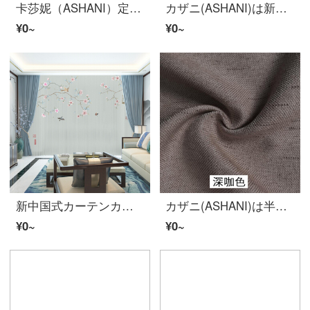
卡莎妮（ASHANI）定制半全遮光窗帘布纱中国风新中式禅意水墨酒店客厅卧室飘窗落地 S0074 布-挂钩加工/宽1米价格
カザニ(ASHANI)は新中国風のカーテンを注文して作って、江山風水画の寝室のリビングルームの遮光書斎の窓のバルコニーのテーマホテルの入り口のカーテンの仕切りのカーテンS 0402布-フックの幅の1メートルの価格/何メートルを要していくつか写真を撮ります。
¥0~
¥0~
新中国式カーテンカーテンのカーテンをカスタマイズします。桃の花のカササギの寝室のリビングルームの遮光ホテルの部屋の部屋の部屋の部屋の部屋の壁のカーテンS 0378-中国式の花鳥の布-フック幅1メートルの価格/何メートルを要していくつかの写真を撮りますか？
カザニ(ASHANI)は半全遮光カーテンカーテンカーテンカーテンの仕切りカーテンをカスタマイズしました。新中国式オフィスルーム書斎客間会所ホテルの禅意水墨山水国画深さカレー色の純色麻カーテン-打孔幅1メートルの価格/何メートルの撮影が必要ですか？
¥0~
¥0~