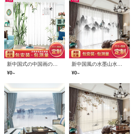
新中国式の中国画の竹の書道カーテンの古典的な本の風格のカーテンの布紗ホテル会所の茶室の客間の書斎のベランダの遮光の別荘の窓の遮光のカーテンS 0335-竹林の古詩の語の地図の紗-フックの幅の1メートルの価格/何メートルを要して何件か撮影します。
新中国風の水墨山水画のカーテンをカスタマイズして、リビングルームの書斎の寝室名宿の別荘ホテルの事務所の紗のカーテンの仕切りのカーテンS 0612紗-フック幅1メートルの価格/何メートルの撮影を要しますか？
¥0~
¥0~