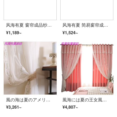
风海有夏 窗帘成品纱帘加厚棉麻窗纱简约现代客厅卧室阳台落地遮光飘窗窗帘夏 咖啡色 宽2.7*高2.2【打孔一片】
风海有夏 简易窗帘成品遮光窗帘免打孔出租屋宿舍小短窗帘卧室简约现代杆夏 几何空间-茶款（单片价） 约宽220高200cm112-195窗户宽内用杆
¥1,189~
¥1,524~
風の海は夏のアメリカンカントリーの英風の田園のバラのレースのカーテンの窓の紗のカーテンの背景の紗のショーウインドーの紗のカーテンの仕切りのカーテンがあります。夏の平舗の幅は260センチメートルです。
風海には夏の王女風があり、寝室の遮光布ピンクのカーテンがあります。子供部屋の女の子網の赤い震え音がします。二階の少女の心の紗のカーテンレースの首の透かしたピンク（フック）の幅は4.5×高さ2.7枚です。
¥3,261~
¥4,807~