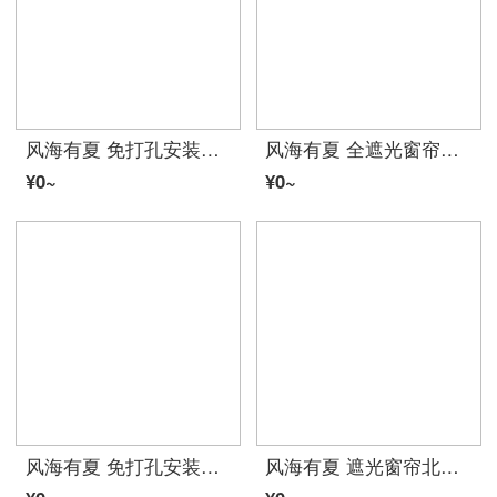
风海有夏 免打孔安装简易超长伸缩杆窗帘遮光成品卧室出租屋宿舍简约小窗户夏 长款-地中海-打孔 宽1米*高2.7米-1片-单开-适宽:0.55米-
风海有夏 全遮光窗帘卧室物理强遮光加厚隔音挂钩打孔式遮阳避光窗帘布定做夏 宝蓝压花 宽3.6高2.7米（高度可改）
¥0~
¥0~
风海有夏 免打孔安装窗帘出租屋卧室宿舍小窗帘成品简约现代遮光窗帘定制夏 月光花影米黄单片 遮光率50% 定制(穿杆或者魔术贴式，不退不换 ）改价
风海有夏 遮光窗帘北欧简约卧室客厅成品挂钩高档大气现代纯色轻奢棉麻亚麻夏 浅灰色 宽4.0米*2.7米打孔款一片【免费改短】