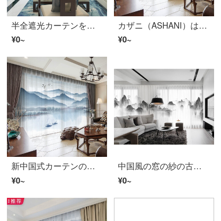
半全遮光カーテンをカスタマイズして、新中国式ホテルのオフィスのリビングルームのテージの窓の禅意山水紗S 0086-飛燕小舟湖の山水紗-ホック加工/幅1メートルの価格を設定します。
カザニ（ASHANI）は新中国式の古典カーテンの布紗家と万事兴吉祥カササギが窓を揺らして遮光するリビングルームの書斎S 0481-家と万事兴纱-フック幅1メートルの価格/何メートルを要していくつかの写真を撮ります。
¥0~
¥0~
新中国式カーテンの禅意山水水墨半全遮光窓のカーテンをカスタマイズします。リビングバルコニーのカーテンS 0011布-フック幅1メートルの価格/何メートルの写真を撮りますか？
中国風の窓の紗の古典的な新しい中国式の山水のカーテンをカスタマイズして、現代のリビングルームの禅意書斎のベランダの紗のカーテンS 0612紗を注文します。
¥0~
¥0~