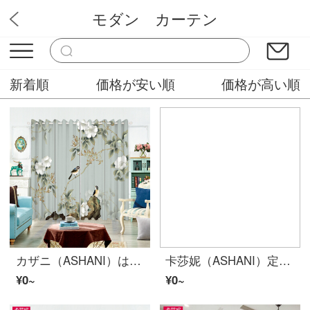
モダン カーテン
ミステリーカーテンショップ
新着順
価格が安い順
価格が高い順
カザニ（ASHANI）は半全遮光カーテンの紗のカーテンをカスタマイズしました。新中国式書房の居間会所の茶室で、中国画の白い花カササギの枝に花が咲いています。
卡莎妮（ASHANI）定制现代新中式窗帘布纱客厅国画水墨山水画江南艺术复古典书房遮光飘窗门帘隔断帘 S0433 纱-挂钩宽1米价格/要几米拍几件
¥0~
¥0~