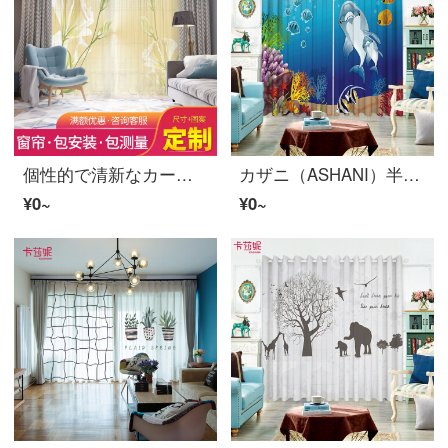
個性的で清新なカーテンの布の紗を注文して簡単に少女の風のチューリップの花卉の寝室の書斎の翻り窓の半全遮光の帽子の試着室のカーテンの仕切りB 0056-金色の調合のチューリップの紗-穴の広い1メートルの価格を打ちます/何メートルを要して何件か撮影します。
カザニ（ASHANI）半全遮光カーテンカーテンカーテンカーテンカーテンの仕切りカーテン子供部屋男の子漫画テーマ寝室の床につく窓の海底世界E 0073-イルカとママ布-穴をあける幅1メートルの価格/何メートルの撮影が必要ですか？
¥0~
¥0~