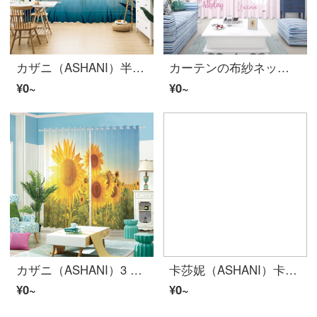
カザニ（ASHANI）半全遮光カーテンのカーテンカーテンカーテンの仕切りカーテンをカスタマイズしました。韓国式の簡単な青色の海底抽象画子供寝室幼稚園の新鮮な海底風E 0717布です。ホック幅は1メートルです。何メートルで何枚か撮ります。
カーテンの布紗ネットの赤いins漫画の王女の子供の部屋の男性の女の子の寝室の客間を注文して、幼稚園の入り口のカーテンの仕切りのカーテンE 0324紗-フックの幅の1メートルの価格/何メートルを要して何件か撮影します。
¥0~
¥0~
カザニ（ASHANI）3 Dカスタムカーテン布紗日の出ヒマワリ植物寝室のリビングルームの窓の下の窓の半全遮光カーテンの幅5メートルの穴開けカーテン（2.6-2.9メートルの窓に適しています）
卡莎妮（ASHANI）卡通森林小动物儿童房窗帘布纱小清新卧室客厅飘窗现代简约可爱风 E0105-兔子 纱-挂钩宽1米价格/要几米拍几件
¥0~
¥0~