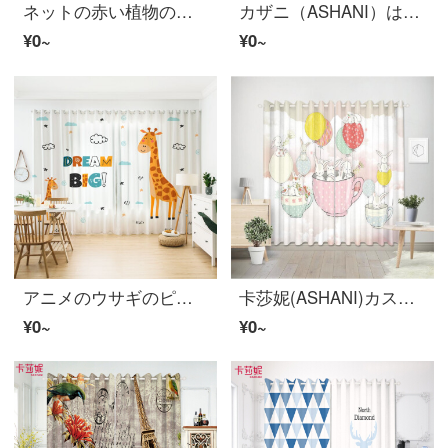
ネットの赤い植物の葉のins北欧の文芸の小さい清新なカーテンを注文して服の帽子間の試着のカーテンB 0245布を注文します。
カザニ（ASHANI）は簡単に北欧で白象の森の遮光カーテンをカスタマイズしました。ベッドルームの幼稚園の子供部屋のトイレの仕切りのベランダの翻ります。
¥0~
¥0~
アニメのウサギのピンクのカーテンをカスタマイズして、ガーゼのカーテンを作ります。子供部屋の女の子の寝室の窓を揺らします。男の子は窓を閉めて、床に落ちます。
卡莎妮(ASHANI)カスタムカーテンの布紗子供部屋ピンク可愛いアニメウサギ风船女孩房ミルクティー店の入り口のカーテンの仕切りカーテン幼稚園E 0349-ピンクバルーン杯のウサギの紗-フック幅1メートルの価格/何メートルの写真を撮りますか？
¥0~
¥0~