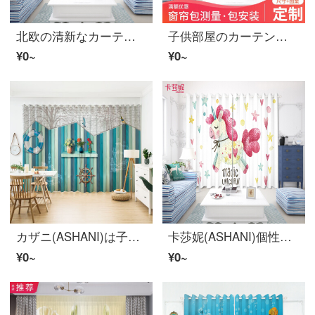
北欧の清新なカーテンの子供部屋をカスタマイズしました。男の子は窓を揺らします。お姫様風のカーテンがあります。
子供部屋のカーテンをカスタマイズします。ベッドルームの男の子と女の子の恐竜の模様が可愛い漫画です。子供部屋の遮光カーテンE 0291紗-フック幅1メートルの価格/何メートルの写真を撮りますか？
¥0~
¥0~
カザニ(ASHANI)は子供部屋のカーテンをカスタマイズして、紗のカーテンを設置します。男の子の寝室の窓のベールは遮光します。
卡莎妮(ASHANI)個性カスタムで清新でシンプルな漫画少女風アニメピンクユニコーン寝室子供部屋カーテンカーテンカーテンカーテンカーテンカーテンカーテンカーテンカーテンカーテンカーテンカーテンE 0159-可愛いユニコーン紗-フック幅1メートル価格/何メートルで何枚か撮ります。
¥0~
¥0~