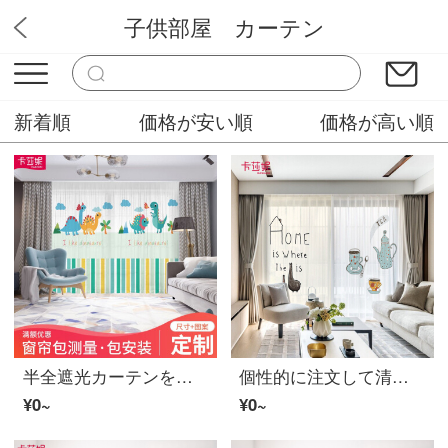
子供部屋 カーテン
ミステリーカーテンショップ
新着順
価格が安い順
価格が高い順
半全遮光カーテンをカスタマイズして、紗のカーテンを設けます。リビングルームの窓には窓があります。窓のカーテンがあります。北欧の簡単な予約です。
個性的に注文して清新なins模様の茶器の挿し絵のバー会所の茶室の半遮光の布の翻紗の床につくカーテンB 0270バラの壺+杯(2)の紗-ホックの幅の1メートルの価格/何メートルを要していくつか撮影します
¥0~
¥0~