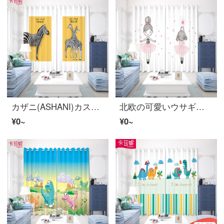
カザニ(ASHANI)カスタマイズ個性的なシマウマ北欧風のカーテンの布紗簡単な遮光リビングルームの窓の外に漂うins寮の試着室B 0560布-穴の広い1メートルの価格/何メートルを要していくつかの写真を撮ります。
北欧の可愛いウサギのダンスをカスタマイズします。ピンクのお姫様風の寝室の窓のカーテン半全遮光布の試着室のカーテンはE 0640布から仕切ります。穴の広さは1メートルです。何メートルで撮りますか？
¥0~
¥0~