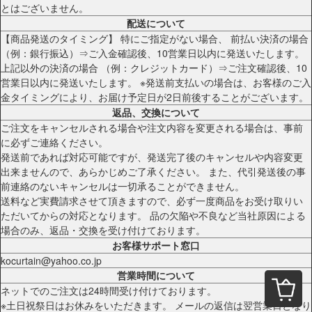
とはございません。
配送について
【商品発送のタイミング】 特にご指定がない場合、 前払い決済の場合
（例：銀行振込）⇒ご入金確認後、10営業日以内に発送いたします。
上記以外の決済の場合 （例：クレジットカード）⇒ご注文確認後、10
営業日以内に発送いたします。 ※発送前支払いの場合は、お客様のご入
金タイミングにより、お届け予定日が2日前後することがございます。
返品、交換について
ご注文をキャンセルされる場合や注文内容を変更される場合は、事前
に必ずご連絡ください。
発送前であれば対応可能ですが、発送完了後のキャンセルや内容変更
出来ませんので、あらかじめご了承ください。 また、代引発送後の事
前連絡のないキャンセルは一切承ることができません。
送料など実費請求させて頂きますので、必ず一度商品をお受け取りい
ただいてからの対応となります。 品の欠陥や不良など当社原因による
場合のみ、返品・交換を受け付けております。
お客様サポート窓口
kocurtain@yahoo.co.jp
営業時間について
ネットでのご注文は24時間受け付けております。
※土日祝祭日はお休みをいただきます。 メールの返信は翌営業日となり