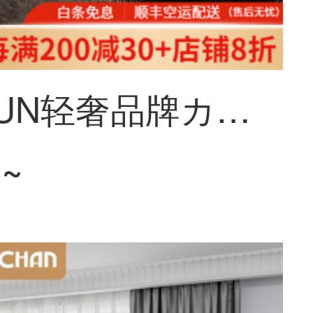
MITIXAUN轻奢品牌カーテン无打孔遮光窓雷斯防晒断热家用防音カーテンファブリック生轨道飘窓ファブリック生艺定制寝室客间遮阳ファブリック生のカレー色2枚幅2.5*高さ2.7【フック金】
1~