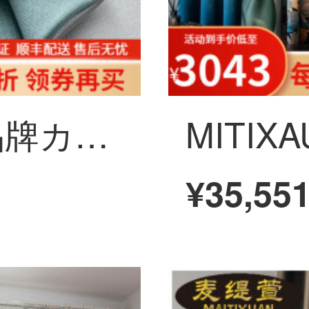
MITIXAUN轻奢品牌カーテン无打孔遮光窓雷斯防晒断热家用防音カーテン粉布里克生的轨道飘窓粉布里克生的艺定制卧室客间遮阳粉布里克生的豆蔻绿拼米灰【链接款】幅3.5メートル*高さ2.7メートル*2枚
¥35,55