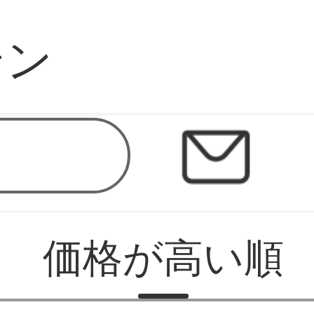
テン
ップ
価格が高い順