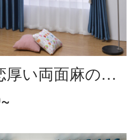
三巧純恋厚い両面麻の両面同色簡単現代北欧風全遮光リビングルームのカーテン-フックコース（バー+暖簾をはる+窓18個
0~