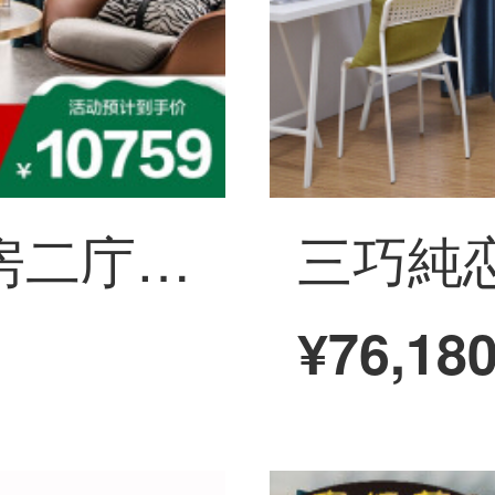
楽巣カーテン四房二庁全国無料訪問測定現代簡略北欧全屋カスタマイズコース全屋カスタマイズコース(四房二庁)
¥76,18