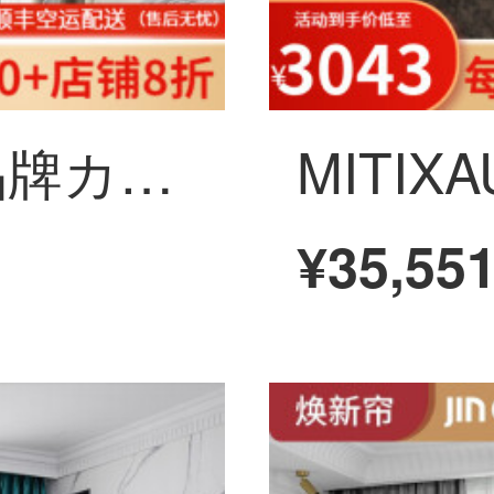
MITIXAUN轻奢品牌カーテン无打孔遮光窗雷斯防晒断热家用遮音カーテンファブリック生的轨道飘窓ファブリック生的艺定制卧室客间遮阳ファブリック生的三伏链接-ピンク+米色宽2.0 X 2.7高さ【フック1枚】
¥35,55