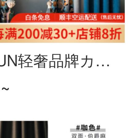
MITIXAUN轻奢品牌カーテン无打孔遮光窓レーザー防晒断热家用防音カーテンファブリック生の轨道飘窓ファブリック生の芸カスタマイズ寝室リビング遮阳ファブリック生の青+灰A 175-太阳花幅4.5*高さ2.7メートル【2枚共9メートル】打孔
1~