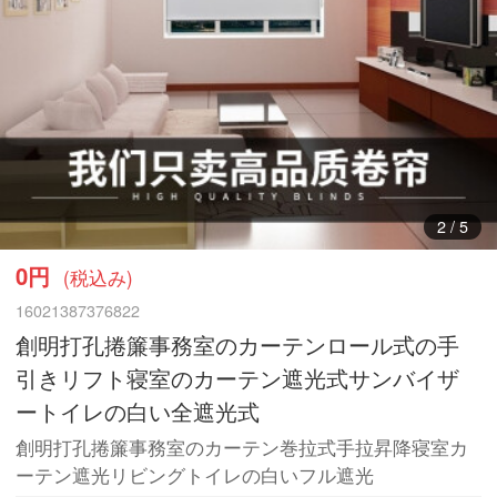
3
/
5
0円
(税込み)
16021387376822
創明打孔捲簾事務室のカーテンロール式の手
引きリフト寝室のカーテン遮光式サンバイザ
ートイレの白い全遮光式
創明打孔捲簾事務室のカーテン巻拉式手拉昇降寝室カ
ーテン遮光リビングトイレの白いフル遮光