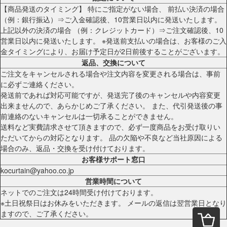
【商品発送のタイミング】 特にご指定がない場合、 前払い決済の場合
（例：銀行振込）⇒ご入金確認後、10営業日以内に発送いたします。
上記以外の決済の場合 （例：クレジットカード）⇒ご注文確認後、10
営業日以内に発送いたします。 ※発送前支払いの場合は、お客様のご入
金タイミングにより、お届け予定日が2日前後することがございます。
返品、交換について
ご注文をキャンセルされる場合や注文内容を変更される場合は、事前
に必ずご連絡ください。
発送前であれば対応可能ですが、発送完了後のキャンセルや内容変更
出来ませんので、あらかじめご了承ください。 また、代引発送後の事
前連絡のないキャンセルは一切承ることができません。
送料など実費請求させて頂きますので、必ず一度商品をお受け取りい
ただいてからの対応となります。 品の欠陥や不良など当社原因による
場合のみ、返品・交換を受け付けております。
お客様サポート窓口
kocurtain@yahoo.co.jp
営業時間について
ネットでのご注文は24時間受け付けております。
※土日祝祭日はお休みをいただきます。 メールの返信は翌営業日となり
ますので、ご了承ください。