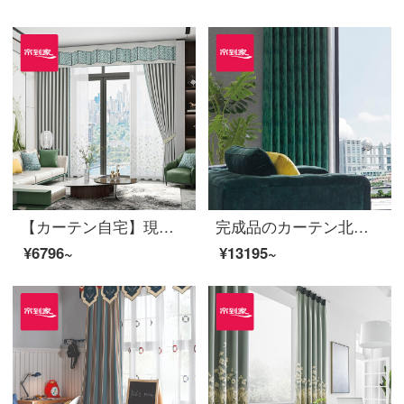
【カーテン自宅】現代の花カーテン製品の高精密なカーテンシンプル主義高遮光カスタマイズリビングルームの書斎は床の窓LDC 20 SSB-0701 Sフック/カーテンなし(高さ2.6メートル以内は変えられます)Sのカーテンセット/ダブルオープン(適用窓幅2-2.6メートル)
完成品のカーテン北欧高遮光現代カスタマイズ迷野の魔法使いポリエステルの布のカーテン花リビングルームの床面合わせ窓LDC 20 SSC-72ノック/カーテンなし(高さ2.6メートル以内で変更可能)XLのカーテンセット/ダブルオープン(適用窓の幅4.1-1.4メートル)
¥6796~
¥13195~