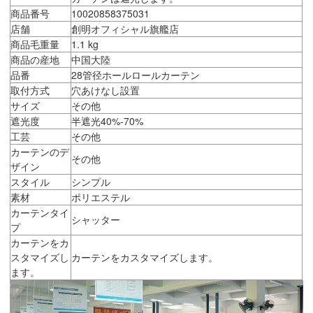
商品番号
10020858375031
店舗
創明オフィシャル旗艦店
商品毛重量
1.1 kg
商品の産地
中国大陸
品番
28管径ホールロールカーテン
取付方式
穴あけなし設置
サイズ
その他
遮光度
半遮光40%-70%
工芸
その他
カーテンのデ
その他
ザイン
スタイル
シンプル
素材
ポリエステル
カーテンタイ
シャッター
プ
カーテンをカ
スタマイズし
カーテンをカスタマイズします。
ます。