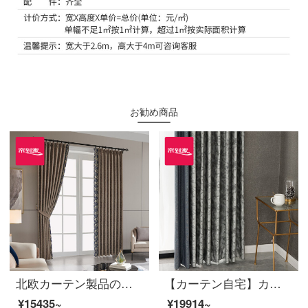
お勧め商品
北欧カーテン製品のジャカードは高い遮光定型ノーベル現代ポリエステルをつないで、テーピング窓LDC 20 SSC-80 Sフックをカスタマイズします。（高さ2.6メートル以内で変えられます。）XLのカーテンセット/ダブルオープン（適用窓の幅は4.1-4.4メートルです。）
【カーテン自宅】カーテン完成品の高遮光きらびやかな星河落下窓リビングルームの高精密つなぎ合わせ定型化には、裏地LDC 20 FWC-穴あけ/カーテンヘッドを含まない(高さ2.6メートル以内で変更可能)XLのカーテンセット/ダブルオープン(適用窓の幅4.1-1.4メートル)
¥15435~
¥19914~