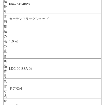
品
66475424826
番
号
店
カーテンフラッグショップ
舗
商
品
の
毛
1.0 kg
の
重
さ
商
品
LDC 20 SSA-21
番
号
取
付
ドア取付
方
式
サ