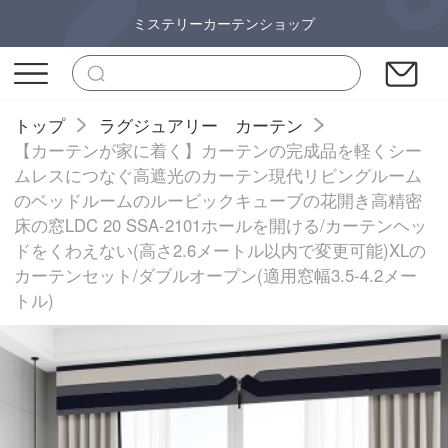
ミステリーカーテンショップ
トップ
ラグジュアリー カーテン
【カーテンが家に着く】カーテンの完成品を軽くシー
ムレスにつなぐ高遮光のカーテン現代リビングルーム
のベッドルームのルービックキューブの花開き高精密
床の窓LDC 20 SSA-2101ホールを開ける/カーテンヘッ
ドをくわえない(高さ2.6メートル以内で変更可能)XLの
カーテンセット/ダブルオープン(適用窓幅3.5-4.2メー
トル)