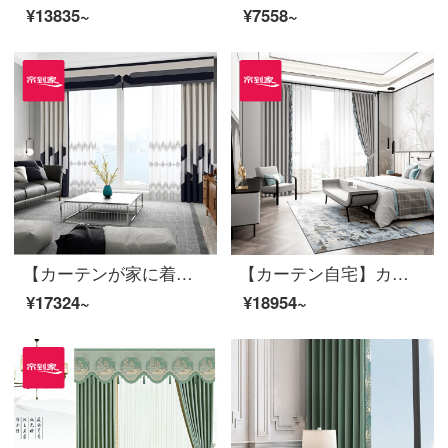
¥13835~
¥7558~
【カーテンが家に着く】カーテンの完成品を軽くシームレスにつなぐ高遮光のカーテン現代リビングルームのベッドルームのルービックキューブの花開き高精密床の窓LDC 20 SSA-2101 Sフック/カーテンなし（高さ2.6メートル以内で変更可能）XLのカーテンセット/ダブルオープン（適用窓幅3.5-4.1メートル）
【カーテン自宅】カーテン製品の新商品は簡単で高遮光現代定型化ジャカード書斎のリビングルームにはライニングLDC 20 SSB-2001 Sフック/カーテンヘッドなし(高さ2.6 m以内で変更可能)XLのカーテンセット/ダブルオープン(適用窓幅3.5-4.1 m)があります。
¥17324~
¥18954~