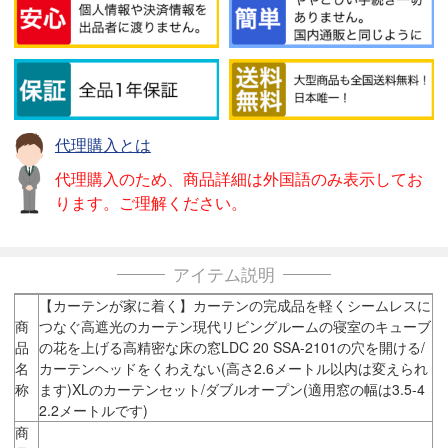
代理購入とは
代理購入のため、商品詳細は外国語のみ表示してお
ります。ご理解ください。
アイテム説明
【カーテンが家に着く】カーテンの完成品を軽くシームレスに
商
つなぐ高遮光のカーテン現代リビングルームの寝室のキューブ
品
の花を上げる高精密な床の窓LDC 20 SSA-2101の穴を開ける/
名
カーテンヘッドをくわえない(高さ2.6メートル以内は変えられ
称
ます)XLのカーテンセット/ダブルオープン(適用窓の幅は3.5-4
2.2メートルです)
商