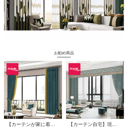
お勧め商品
【カーテンが家に着く】現代簡単カーテン製品の黒いシルク高遮光継ぎ手ポリエステルスティーブン定型化ジャカードLDC 20 SSC-74 Sフック/カーテンヘッドを含まない(高さ2.6メートル以内で変更可能)XLのカーテンセット/ダブルオープン(適用窓の幅4.1-1.4メートル)
【カーテン自宅】現代北欧カーテン完成品高精密カスタム純色ステッチ自然木の葉のカーテン高遮光リビングルームの床の窓LDC 20 SSB-0501 Sフック/カーテンなし(高さ2.6 m以内で変更可能)Sカーテンセット/ダブルオープン(適用窓幅2-2.6 m)