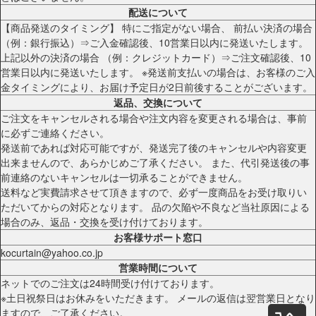
配送について
【商品発送のタイミング】 特にご指定がない場合、 前払い決済の場合
（例：銀行振込）⇒ご入金確認後、10営業日以内に発送いたします。
上記以外の決済の場合 （例：クレジットカード）⇒ご注文確認後、10
営業日以内に発送いたします。 ※発送前支払いの場合は、お客様のご入
金タイミングにより、お届け予定日が2日前後することがございます。
返品、交換について
ご注文をキャンセルされる場合や注文内容を変更される場合は、事前
に必ずご連絡ください。
発送前であれば対応可能ですが、発送完了後のキャンセルや内容変更
出来ませんので、あらかじめご了承ください。 また、代引発送後の事
前連絡のないキャンセルは一切承ることができません。
送料など実費請求させて頂きますので、必ず一度商品をお受け取りい
ただいてからの対応となります。 品の欠陥や不良など当社原因による
場合のみ、返品・交換を受け付けております。
お客様サポート窓口
kocurtain@yahoo.co.jp
営業時間について
ネットでのご注文は24時間受け付けております。
※土日祝祭日はお休みをいただきます。 メールの返信は翌営業日となり
ますので、ご了承ください。