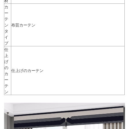
材
カ
ー
テ
ン
布芸カーテン
タ
イ
プ
仕
上
げ
の
仕上げのカーテン
カ
ー
テ
ン