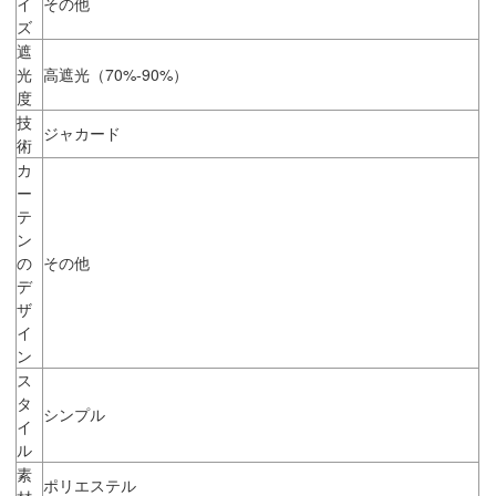
イ
その他
ズ
遮
光
高遮光（70%-90%）
度
技
ジャカード
術
カ
ー
テ
ン
の
その他
デ
ザ
イ
ン
ス
タ
シンプル
イ
ル
素
ポリエステル