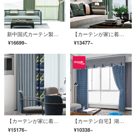
新中国式カーテン製品の高遮光ジャカードカスタマイズ山水詩意客間の寝室の床窓の雲歌のレースをつなぎ合わせて型を定めます。ポリエステルの布のカーテンLDC 20 SSA-3201は穴を開けます。
【カーテンが家に着く】高遮光新中国式高精密カーテン製品森之美リビングルーム現代花起床窓嵌接定型LDC 20 FWC-123打孔/カーテンなし（高さ2.6 m以内で改変可能）XLカーテンセット/ダブルオープン（適用窓幅4.1-4.4 m）
¥16699~
¥13477~
【カーテンが家に着く】現代明日のカーテン完成品の黒い糸高遮光ジャカードを簡単に予約して定型化してポリエステルリビングルームの床の窓LDC 20 SSC-79ノック/カーテンヘッドを含まない(高さ2.6メートル以内で変更可能)XLのカーテンセット/ダブルオープン(適用窓の幅は4.1-4.4メートル)
【カーテン自宅】湖の光オーダーメイドリビングルームの高遮光窓高精密ジャカード定型カーテンの完成品をつなぎ合わせてLDC 20 FWC-Sフック/カーテンヘッドを含まない(高さ2.6 m以内で改変可能)Lカーテンのセット/ダブルオープン(適用窓幅2.9-3.2 m)
¥15176~
¥10338~